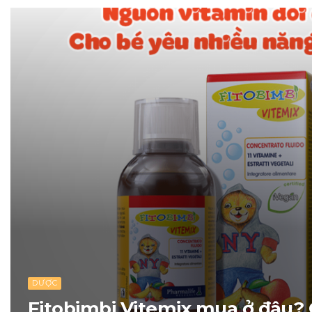
DƯỢC
Fitobimbi Vitemix mua ở đâu? 