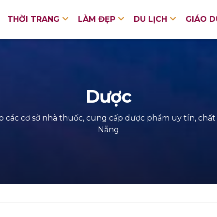
THỜI TRANG
LÀM ĐẸP
DU LỊCH
GIÁO 
Dược
p các cơ sở nhà thuốc, cung cấp dược phẩm uy tín, chất 
Nẵng