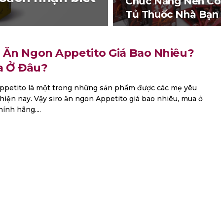
Chức Năng Nên Có
Tủ Thuốc Nhà Bạ
o Ăn Ngon Appetito Giá Bao Nhiêu?
 Ở Đâu?
Appetito là một trong những sản phẩm được các mẹ yêu
 hiện nay. Vậy siro ăn ngon Appetito giá bao nhiêu, mua ở
ính hãng....