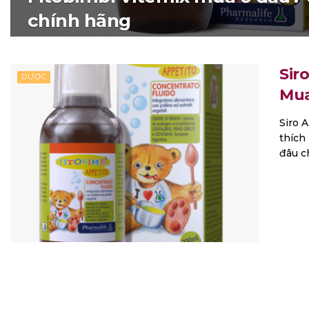
chính hãng
Sir
DƯỢC
Mua
Siro 
thích
đâu ch