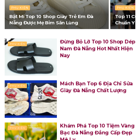
PHỤ KIỆN
PHỤ KIỆN
Bật Mí Top 10 Shop Giày Trẻ Em Đà
Top 11 Cử
Nẵng Được Mẹ Bỉm Săn Lùng
Chuẩn Y K
Đừng Bỏ Lỡ Top 10 Shop Dép
PHỤ KIỆN
Nam Đà Nẵng Hot Nhất Hiện
Nay
Mách Bạn Top 6 Địa Chỉ Sửa
PHỤ KIỆN
Giày Đà Nẵng Chất Lượng
Khám Phá Top 10 Tiệm Vàng
PHỤ KIỆN
Bạc Đà Nẵng Đẳng Cấp Đẹp
Mê Ly