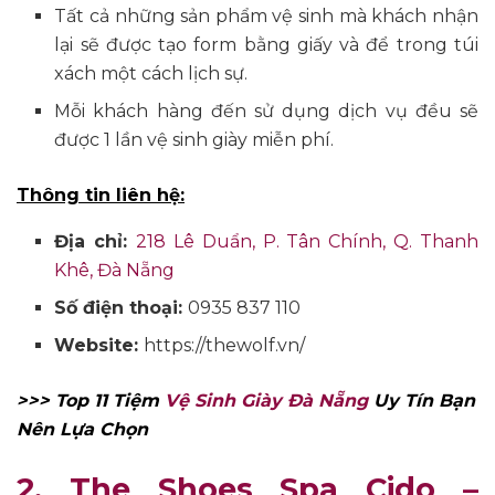
Tất cả những sản phẩm vệ sinh mà khách nhận
lại sẽ được tạo form bằng giấy và để trong túi
xách một cách lịch sự.
Mỗi khách hàng đến sử dụng dịch vụ đều sẽ
được 1 lần vệ sinh giày miễn phí.
Thông tin liên hệ:
Địa chỉ:
218 Lê Duẩn, P. Tân Chính, Q. Thanh
Khê, Đà Nẵng
Số điện thoại:
0935 837 110
Website:
https://thewolf.vn/
>>> Top 11 Tiệm
Vệ Sinh Giày Đà Nẵng
Uy Tín Bạn
Nên Lựa Chọn
2. The Shoes Spa Cido –