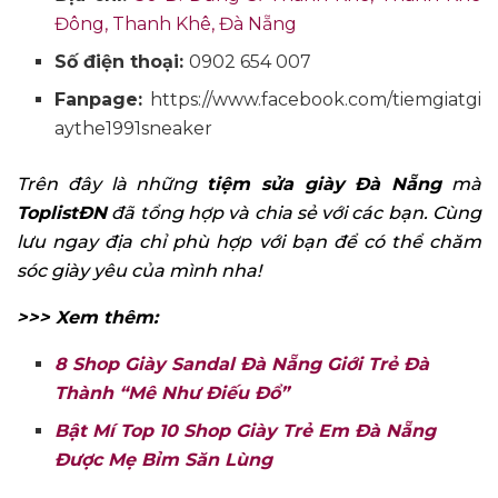
Đông, Thanh Khê, Đà Nẵng
Số điện thoại:
0902 654 007
Fanpage:
https://www.facebook.com/tiemgiatgi
aythe1991sneaker
Trên đây là những
tiệm sửa giày Đà Nẵng
mà
ToplistĐN
đã tổng hợp và chia sẻ với các bạn. Cùng
lưu ngay địa chỉ phù hợp với bạn để có thể chăm
sóc giày yêu của mình nha!
>>> Xem thêm:
8 Shop Giày Sandal Đà Nẵng Giới Trẻ Đà
Thành “Mê Như Điếu Đổ”
Bật Mí Top 10 Shop Giày Trẻ Em Đà Nẵng
Được Mẹ Bỉm Săn Lùng