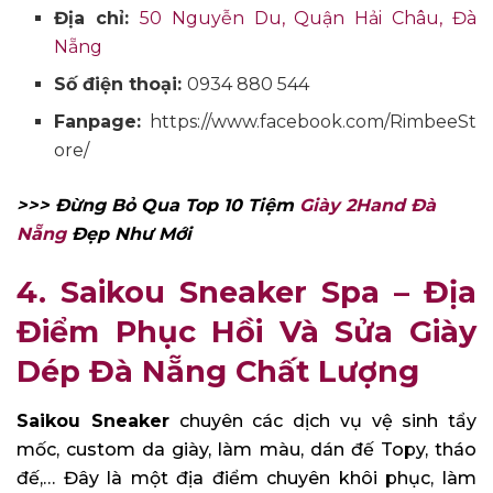
Địa chỉ:
50 Nguyễn Du, Quận Hải Châu, Đà
Nẵng
Số điện thoại:
0934 880 544
Fanpage:
https://www.facebook.com/RimbeeSt
ore/
>>> Đừng Bỏ Qua Top 10 Tiệm
Giày 2Hand Đà
Nẵng
Đẹp Như Mới
4. Saikou Sneaker Spa – Địa
Điểm Phục Hồi Và Sửa Giày
Dép Đà Nẵng Chất Lượng
Saikou Sneaker
chuyên các dịch vụ vệ sinh tẩy
mốc, custom da giày, làm màu, dán đế Topy, tháo
đế,… Đây là một địa điểm chuyên khôi phục, làm