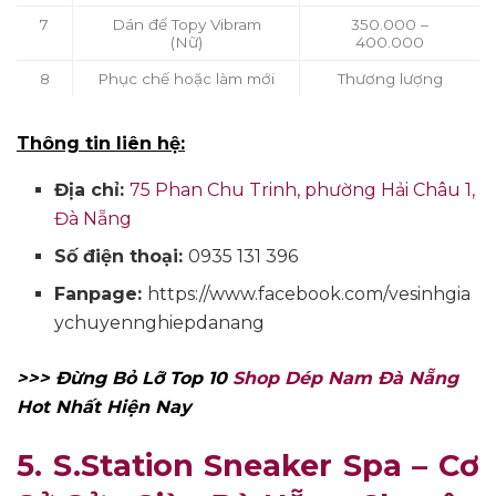
7
Dán đế Topy Vibram
350.000 –
(Nữ)
400.000
8
Phục chế hoặc làm mới
Thương lượng
Thông tin liên hệ:
Địa chỉ:
75 Phan Chu Trinh, phường Hải Châu 1,
Đà Nẵng
Số điện thoại:
0935 131 396
Fanpage
:
https://www.facebook.com/vesinhgia
ychuyennghiepdanang
>>> Đừng Bỏ Lỡ Top 10
Shop Dép Nam Đà Nẵng
Hot Nhất Hiện Nay
5. S.Station Sneaker Spa – Cơ