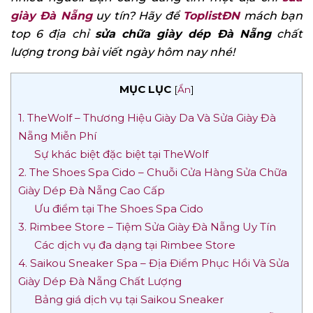
giày Đà Nẵng
uy tín? Hãy để
ToplistĐN
mách bạn
top 6 địa chỉ
sửa chữa giày dép Đà Nẵng
chất
lượng trong bài viết ngày hôm nay nhé!
MỤC LỤC
[
Ẩn
]
1. TheWolf – Thương Hiệu Giày Da Và Sửa Giày Đà
Nẵng Miễn Phí
Sự khác biệt đặc biệt tại TheWolf
2. The Shoes Spa Cido – Chuỗi Cửa Hàng Sửa Chữa
Giày Dép Đà Nẵng Cao Cấp
Ưu điểm tại The Shoes Spa Cido
3. Rimbee Store – Tiệm Sửa Giày Đà Nẵng Uy Tín
Các dịch vụ đa dạng tại Rimbee Store
4. Saikou Sneaker Spa – Địa Điểm Phục Hồi Và Sửa
Giày Dép Đà Nẵng Chất Lượng
Bảng giá dịch vụ tại Saikou Sneaker