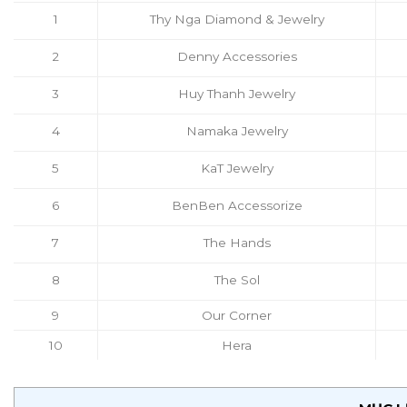
1
Thy Nga Diamond & Jewelry
2
Denny Accessories
3
Huy Thanh Jewelry
4
Namaka Jewelry
5
KaT Jewelry
6
BenBen Accessorize
7
The Hands
8
The Sol
9
Our Corner
10
Hera