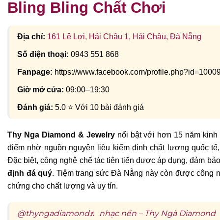
Bling Bling Chất Chơi
Địa chỉ:
161 Lê Lợi, Hải Châu 1, Hải Châu, Đà Nẵng
Số điện thoại:
0943 551 868
Fanpage:
https://www.facebook.com/profile.php?id=100
Giờ mở cửa:
09:00–19:30
Đánh giá:
5.0 ⭐ Với 10 bài đánh giá
Thy Nga Diamond & Jewelry
nổi bật với hơn 15 năm kinh 
điểm nhờ nguồn nguyên liệu kiểm định chất lượng quốc tế,
Đặc biệt, công nghệ chế tác tiên tiến được áp dụng, đảm bả
định đá quý
. Tiệm trang sức Đà Nẵng này còn được công nh
chứng cho chất lượng và uy tín.
@thyngadiamond
♬ nhạc nền – Thy Ngà Diamond