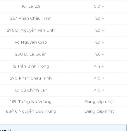
161 Lê Lợi
5.0 ⭐
267 Phan Châu Trinh
4.9 ⭐
276 Đ. Nguyễn Văn Linh
4.9 ⭐
Võ Nguyên Giáp
4.9 ⭐
230 Đ. Lê Duẩn
4.6 ⭐
12 Trần Bình Trọng
4.4 ⭐
270 Phan Châu Trinh
4.0 ⭐
69 Cù Chính Lan
4.0 ⭐
169i Trưng Nữ Vương
Đang cập nhật
88/46 Nguyễn Đức Trung
Đang cập nhật