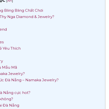
ỤC
[
Ẩn
]
g Bling Bling Chất Chơi
– Thy Nga Diamond & Jewelry?
rend
es
ẻ Yêu Thích
ry
ều Mẫu Mã
maka Jewelry?
g sức Đà Nẵng – Namaka Jewelry?
Đà Nẵng cực hot?
 không?
ại Đà Nẵng