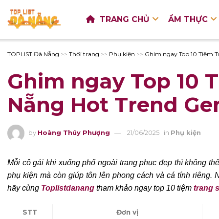
TRANG CHỦ
ẨM THỰC
TOPLIST Đà Nẵng
>>
Thời trang
>>
Phụ kiện
>>
Ghim ngay Top 10 Tiệm T
Ghim ngay Top 10 
Nẵng Hot Trend Ge
by
Hoàng Thúy Phượng
21/06/2025
in
Phụ kiện
Mỗi cô gái khi xuống phố ngoài trang phục đẹp thì không thể
phụ kiện mà còn giúp tôn lên phong cách và cá tính riêng. 
hãy cùng
Toplistdanang
tham khảo ngay top 10 tiệm
trang 
STT
Đơn vị