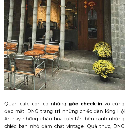
Quán cafe còn có những
góc check-in
vô cùng
đẹp mắt. DNG trang trí những chiếc đèn lồng Hội
An hay những chậu hoa tươi tắn bên cạnh những
chiếc bàn nhỏ đậm chất vintage. Quả thực, DNG