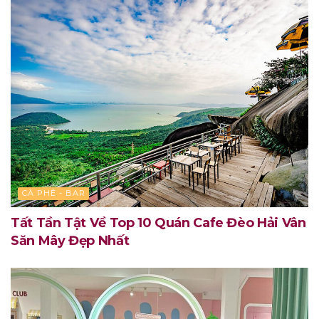
CÀ PHÊ - BAR
Tất Tần Tật Về Top 10 Quán Cafe Đèo Hải Vân
Săn Mây Đẹp Nhất