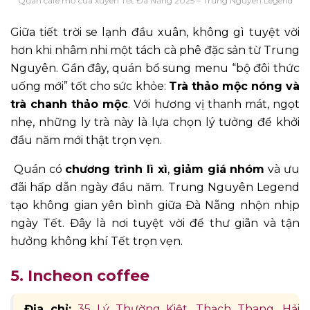
Quán cafe mở cửa xuyên Tết Đà Nẵng 2025 – Trung Nguyên Legend
Giữa tiết trời se lạnh đầu xuân, không gì tuyệt vời
hơn khi nhâm nhi một tách cà phê đặc sản từ Trung
Nguyên. Gần đây, quán bổ sung menu “bộ đôi thức
uống mới” tốt cho sức khỏe:
Trà thảo mộc nóng và
trà chanh thảo mộc
. Với hương vị thanh mát, ngọt
nhẹ, những ly trà này là lựa chọn lý tưởng để khởi
đầu năm mới thật trọn vẹn.
Quán có
chương trình lì xì
,
giảm giá nhóm
và ưu
đãi hấp dẫn ngày đầu năm. Trung Nguyên Legend
tạo không gian yên bình giữa Đà Nẵng nhộn nhịp
ngày Tết. Đây là nơi tuyệt vời để thư giãn và tận
hưởng không khí Tết trọn vẹn.
5. Incheon coffee
Địa chỉ:
35 Lý Thường Kiệt, Thạch Thang, Hải