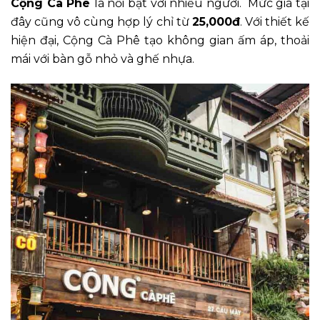
Cộng Cà Phê
là nổi bật với nhiều người. Mức giá tại
đây cũng vô cùng hợp lý chỉ từ
25,000đ
. Với thiết kế
hiện đại, Cộng Cà Phê tạo không gian ấm áp, thoải
mái với bàn gỗ nhỏ và ghế nhựa.