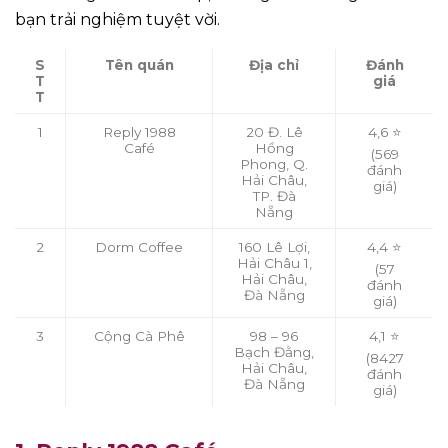
bạn trải nghiệm tuyệt vời.
S
Tên quán
Địa chỉ
Đánh
T
giá
T
1
Reply 1988
20 Đ. Lê
4,6 ⭐
Café
Hồng
(569
Phong, Q.
đánh
Hải Châu,
giá)
TP. Đà
Nẵng
2
Dorm Coffee
160 Lê Lợi,
4,4 ⭐
Hải Châu 1,
(57
Hải Châu,
đánh
Đà Nẵng
giá)
3
Cộng Cà Phê
98 – 96
4,1 ⭐
Bạch Đằng,
(8427
Hải Châu,
đánh
Đà Nẵng
giá)