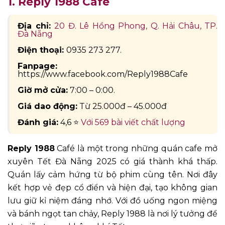
1. Reply 1988 Café
Địa chỉ:
20 Đ. Lê Hồng Phong, Q. Hải Châu, TP.
Đà Nẵng
Điện thoại:
0935 273 277.
Fanpage:
https://www.facebook.com/Reply1988Cafe
Giờ mở cửa:
7:00 – 0:00.
Giá dao động:
Từ 25.000đ – 45.000đ
Đánh giá:
4,6 ⭐
Với 569 bài viết chất lượng
Reply 1988
Café là một trong những quán cafe mở
xuyên Tết Đà Nẵng 2025 có giá thành khá thấp.
Quán lấy cảm hứng từ bộ phim cùng tên. Nơi đây
kết hợp vẻ đẹp cổ điển và hiện đại, tạo không gian
lưu giữ kỉ niệm đáng nhớ. Với đồ uống ngon miệng
và bánh ngọt tan chảy, Reply 1988 là nơi lý tưởng để