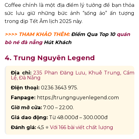
Coffee chính là một địa điểm lý tưởng để bạn thỏa
sức lưu giữ những bức ảnh “sống ảo” ấn tượng
trong dịp Tết Âm lịch 2025 này.
>>>> THAM KHẢO THÊM:
Điểm Qua Top 10
quán
bò né đà nẵng
Hút Khách
4. Trung Nguyên Legend
Địa chỉ:
235 Phan Đăng Lưu, Khuê Trung, Cẩm
Lệ, Đà Nẵng
Điện thoại:
0236 3643 975.
Fanpage:
https://trungnguyenlegend.com
Giờ mở cửa:
7:00 – 22:00.
Giá dao động:
Từ 48.000đ – 300.000đ
Đánh giá:
4,5 ⭐
Với 166 bài viết chất lượng