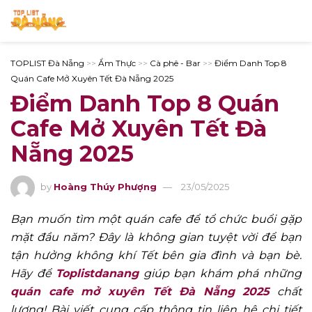
TOPLIST Đà Nẵng
>>
Ẩm Thực
>>
Cà phê - Bar
>>
Điểm Danh Top 8
Quán Cafe Mở Xuyên Tết Đà Nẵng 2025
Điểm Danh Top 8 Quán
Cafe Mở Xuyên Tết Đà
Nẵng 2025
by
Hoàng Thúy Phượng
23/05/2025
Bạn muốn tìm một quán cafe để tổ chức buổi gặp
mặt đầu năm? Đây là không gian tuyệt vời để bạn
tận hưởng không khí Tết bên gia đình và bạn bè.
Hãy để
Toplistdanang
giúp bạn khám phá những
quán cafe mở xuyên Tết Đà Nẵng 2025
chất
lượng! Bài viết cung cấp thông tin liên hệ chi tiết