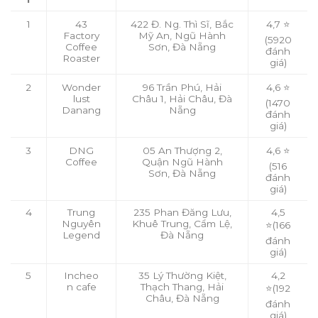
1
43
422 Đ. Ng. Thì Sĩ, Bắc
4,7
⭐
Factory
Mỹ An, Ngũ Hành
(5920
Coffee
Sơn, Đà Nẵng
đánh
Roaster
giá)
2
Wonder
96 Trần Phú, Hải
4,6
⭐
lust
Châu 1, Hải Châu, Đà
(1470
Danang
Nẵng
đánh
giá)
3
DNG
05 An Thượng 2,
4,6
⭐
Coffee
Quận Ngũ Hành
(516
Sơn, Đà Nẵng
đánh
giá)
4
Trung
235 Phan Đăng Lưu,
4,5
Nguyên
Khuê Trung, Cẩm Lệ,
⭐
(166
Legend
Đà Nẵng
đánh
giá)
5
Incheo
35 Lý Thường Kiệt,
4,2
n cafe
Thạch Thang, Hải
⭐
(192
Châu, Đà Nẵng
đánh
giá)