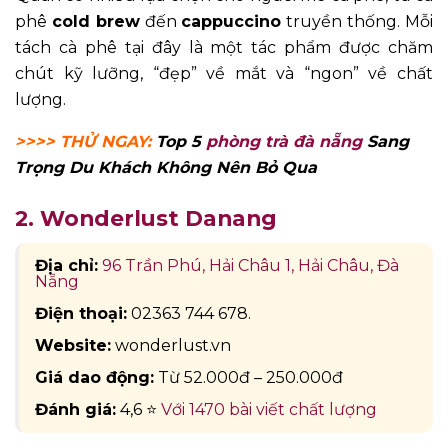
phê
cold brew
đến
cappuccino
truyền thống. Mỗi
tách cà phê tại đây là một tác phẩm được chăm
chút kỹ lưỡng, “đẹp” về mắt và “ngon” về chất
lượng.
>>>> THỬ NGAY:
Top 5
phòng trà đà nẵng
Sang
Trọng Du Khách Không Nên Bỏ Qua
2. Wonderlust Danang
Địa chỉ:
96 Trần Phú, Hải Châu 1, Hải Châu, Đà
Nẵng
Điện thoại:
02363 744 678.
Website:
wonderlust.vn
Giá dao động:
Từ 52.000đ – 250.000đ
Đánh giá:
4,6 ⭐
Với 1470 bài viết chất lượng