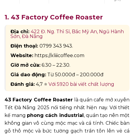
1. 43 Factory Coffee Roaster
Địa chỉ:
422 Đ. Ng. Thì Sĩ, Bắc Mỹ An, Ngũ Hành
Sơn, Đà Nẵng
Điện thoại:
0799 343 943.
Website:
https://xliiicoffee.com
Giờ mở cửa:
6:30 – 22:30.
Giá dao động:
Từ 50.000đ – 200.000đ
Đánh giá:
4,7 ⭐
Với 5920 bài viết chất lượng
43 Factory Coffee Roaster
là quán cafe mở xuyên
Tết Đà Nẵng 2025 nổi tiếng nhất hiện nay. Với thiết
kế mang
phong cách industrial
, quán tạo nên một
không gian vô cùng mộc mạc và cá tính. Chiếc bàn
gỗ thô mộc và bức tường gạch trần tôn lên vẻ cá