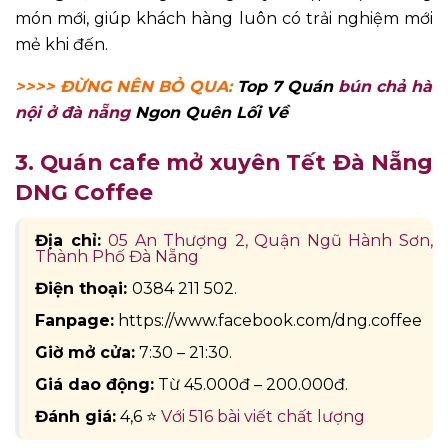
món mới, giúp khách hàng luôn có trải nghiệm mới
mẻ khi đến.
>>>> ĐỪNG NÊN BỎ QUA:
Top 7 Quán
bún chả hà
nội ở đà nẵng
Ngon Quên Lối Về
3. Quán cafe mở xuyên Tết Đà Nẵng
DNG Coffee
Địa chỉ:
05 An Thượng 2, Quận Ngũ Hành Sơn,
Thành Phố Đà Nẵng
Điện thoại:
0384 211 502.
Fanpage:
https://www.facebook.com/dng.coffee
Giờ mở cửa:
7:30 – 21:30.
Giá dao động:
Từ 45.000đ – 200.000đ.
Đánh giá:
4,6 ⭐
Với 516 bài viết chất lượng