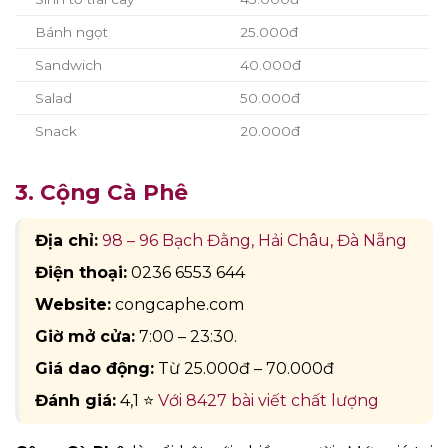
Bánh ngọt
25.000đ
Sandwich
40.000đ
Salad
50.000đ
Snack
20.000đ
3. Cộng Cà Phê
Địa chỉ:
98 – 96 Bạch Đằng, Hải Châu, Đà Nẵng
Điện thoại:
0236 6553 644
Website:
congcaphe.com
Giờ mở cửa:
7:00 – 23:30.
Giá dao động:
Từ 25.000đ – 70.000đ
Đánh giá:
4,1 ⭐
Với 8427 bài viết chất lượng