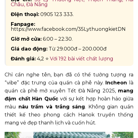
Châu, Đà Nẵng
Điện thoại:
0905 123 333.
Fanpage:
https://www.facebook.com/35LythuongkietDN
Giờ mở cửa:
6:00 – 22:30.
Giá dao động:
Từ 29.000đ – 200.000đ
Đánh giá:
4,2 ⭐
Với 192 bài viết chất lượng
Chỉ cần nghe tên, bạn đã có thể tưởng tượng ra
“vibe” đặc trưng của quán cà phê này.
Incheon
là
quán cà phê mở xuyên Tết Đà Nẵng 2025,
mang
đậm chất Hàn Quốc
với sự kết hợp hoàn hảo giữa
màu
nâu trầm và trắng sáng
. Không gian quán
thiết kế theo phong cách Hanok truyền thống
mang vẻ đẹp thanh lịch và cuốn hút.