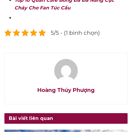
Top 10 Quán Cafe Bóng Đá Đà Nẵng Cực
Cháy Cho Fan Túc Cầu
5/5 - (1 bình chọn)
Hoàng Thúy Phượng
Bài viết liên quan