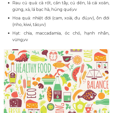
Rau củ quả: cà rốt, cần tây, củ dền, lá cải xoăn,
gừng, xả, lá bạc hà, húng quế,vv
Hoa quả: nhiệt đới (cam, xoài, đu đủ,vv), ôn đới
(nho, kiwi, táo,vv)
Hạt: chia, maccadamia, óc chó, hạnh nhân,
vừng,vv