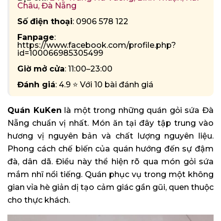
Châu, Đà Nẵng
Số điện thoại
: 0906 578 122
Fanpage
:
https://www.facebook.com/profile.php?
id=100066985305499
Giờ mở cửa
: 11:00–23:00
Đánh giá
: 4.9 ⭐ Với 10 bài đánh giá
Quán KuKen
là một trong những quán gỏi sứa Đà
Nẵng chuẩn vị nhất. Món ăn tại đây tập trung vào
hương vị nguyên bản và chất lượng nguyên liệu.
Phong cách chế biến của quán hướng đến sự đậm
đà, dân dã. Điều này thể hiện rõ qua món gỏi sứa
mắm nhĩ nổi tiếng. Quán phục vụ trong một không
gian vỉa hè giản dị tạo cảm giác gần gũi, quen thuộc
cho thực khách.