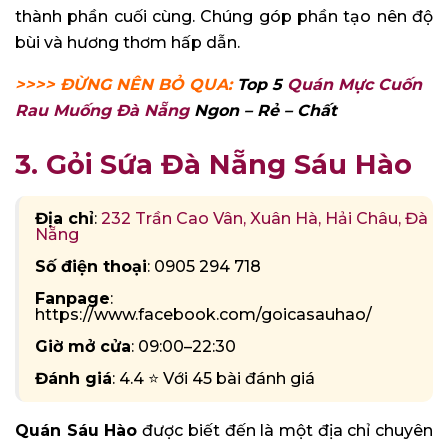
thành phần cuối cùng. Chúng góp phần tạo nên độ
bùi và hương thơm hấp dẫn.
>>>> ĐỪNG NÊN BỎ QUA:
Top 5
Quán Mực Cuốn
Rau Muống Đà Nẵng
Ngon – Rẻ – Chất
3. Gỏi Sứa Đà Nẵng Sáu Hào
Địa chỉ
:
232 Trần Cao Vân, Xuân Hà, Hải Châu, Đà
Nẵng
Số điện thoại
: 0905 294 718
Fanpage
:
https://www.facebook.com/goicasauhao/
Giờ mở cửa
: 09:00–22:30
Đánh giá
: 4.4 ⭐ Với 45 bài đánh giá
Quán Sáu Hào
được biết đến là một địa chỉ chuyên