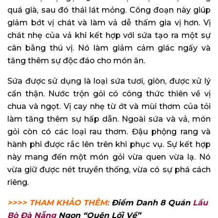
quá già, sau đó thái lát mỏng. Công đoạn này giúp
giảm bớt vị chát và làm vả dễ thấm gia vị hơn. Vị
chát nhẹ của vả khi kết hợp với sứa tạo ra một sự
cân bằng thú vị. Nó làm giảm cảm giác ngấy và
tăng thêm sự độc đáo cho món ăn.
Sứa được sử dụng là loại sứa tươi, giòn, được xử lý
cẩn thận. Nước trộn gỏi có công thức thiên về vị
chua và ngọt. Vị cay nhẹ từ ớt và mùi thơm của tỏi
làm tăng thêm sự hấp dẫn. Ngoài sứa và vả, món
gỏi còn có các loại rau thơm. Đậu phộng rang và
hành phi được rắc lên trên khi phục vụ. Sự kết hợp
này mang đến một món gỏi vừa quen vừa lạ. Nó
vừa giữ được nét truyền thống, vừa có sự phá cách
riêng.
>>>> THAM KHẢO THÊM:
Điểm Danh 8 Quán
Lẩu
Bò Đà Nẵng
Ngon “Quên Lối Về”