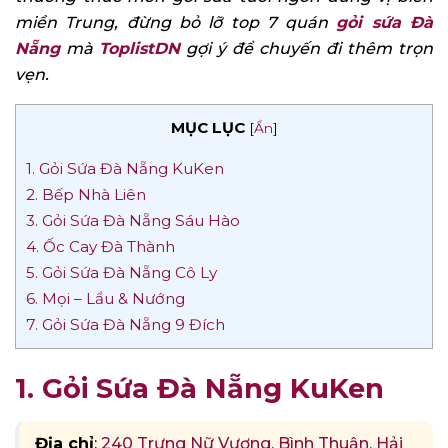
miền Trung, đừng bỏ lỡ top 7 quán
gỏi sứa Đà
Nẵng
mà
ToplistDN
gợi ý để chuyến đi thêm trọn
vẹn.
MỤC LỤC
[
Ẩn
]
1. Gỏi Sứa Đà Nẵng KuKen
2. Bếp Nhà Liên
3. Gỏi Sứa Đà Nẵng Sáu Hào
4. Ốc Cay Đà Thành
5. Gỏi Sứa Đà Nẵng Cô Ly
6. Mọi – Lẩu & Nướng
7. Gỏi Sứa Đà Nẵng 9 Đích
1. Gỏi Sứa Đà Nẵng KuKen
Địa chỉ
:
240 Trưng Nữ Vương, Bình Thuận, Hải