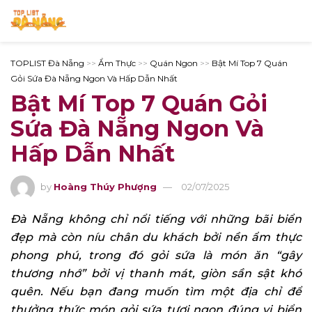
TOPLIST Đà Nẵng
>>
Ẩm Thực
>>
Quán Ngon
>>
Bật Mí Top 7 Quán
Gỏi Sứa Đà Nẵng Ngon Và Hấp Dẫn Nhất
Bật Mí Top 7 Quán Gỏi
Sứa Đà Nẵng Ngon Và
Hấp Dẫn Nhất
by
Hoàng Thúy Phượng
02/07/2025
Đà Nẵng không chỉ nổi tiếng với những bãi biển
đẹp mà còn níu chân du khách bởi nền ẩm thực
phong phú, trong đó gỏi sứa là món ăn “gây
thương nhớ” bởi vị thanh mát, giòn sần sật khó
quên. Nếu bạn đang muốn tìm một địa chỉ để
thưởng thức món gỏi sứa tươi ngon đúng vị biển