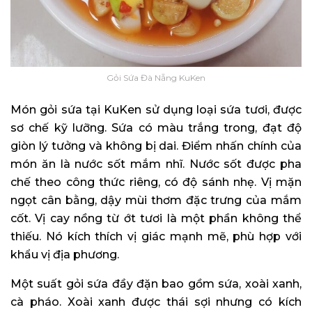
Gỏi Sứa Đà Nẵng KuKen
Món gỏi sứa tại KuKen sử dụng loại sứa tươi, được
sơ chế kỹ lưỡng. Sứa có màu trắng trong, đạt độ
giòn lý tưởng và không bị dai. Điểm nhấn chính của
món ăn là nước sốt mắm nhĩ. Nước sốt được pha
chế theo công thức riêng, có độ sánh nhẹ. Vị mặn
ngọt cân bằng, dậy mùi thơm đặc trưng của mắm
cốt. Vị cay nồng từ ớt tươi là một phần không thể
thiếu. Nó kích thích vị giác mạnh mẽ, phù hợp với
khẩu vị địa phương.
Một suất gỏi sứa đầy đặn bao gồm sứa, xoài xanh,
cà pháo. Xoài xanh được thái sợi nhưng có kích