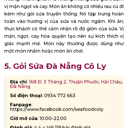
vị mặn ngọt và cay. Món ăn không có nhiều rau củ đi
kèm như gỏi sứa truyền thống. Nó tập trung hoàn
toàn vào hương vị của sứa và nước ngâm. Khi ăn,
thực khách có thể cảm nhận rõ độ giòn của sứa. Vị
mặn, ngọt, cay hòa quyện tạo nên sự kích thích vị
giác mạnh mẽ. Món này thường được dùng như
một món nhắm hoặc món ăn chơi.
5. Gỏi Sứa Đà Nẵng Cô Ly
Địa chỉ
:
168 Đ. 3 Tháng 2, Thuận Phước, Hải Châu,
Đà Nẵng
Số điện thoại
: 0934 772 663
Fanpage
:
https://www.facebook.com/seafoodcoly
Giờ mở cửa
: 10:00–22:00
Đánh giá
: 4.4 ⭐ Với 119 bài đánh giá