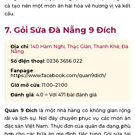
cả tạo nên một món ăn hài hòa về hương vị và kết
cấu.
7. Gỏi Sứa Đà Nẵng 9 Đích
Địa chỉ
:
140 Hàm Nghi, Thạc Gián, Thanh Khê, Đà
Nẵng
Số điện thoại
: 0236 3656 022
Fanpage
:
https://www.facebook.com/quan9dich/
Giờ mở cửa
: 11:00–21:00
Đánh giá
: 4.0 ⭐ Với 471 bài đánh giá
Quán 9 Đích
là một nhà hàng có không gian rộng
rãi và lịch sự. Nơi đây chuyên phục vụ các món ăn
đặc sản Việt Nam. Thực đơn của quán đa dạng, phù
hợp cho các bữa ăn gia đình, tiệc tùng. Gỏi sứa tai