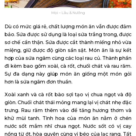
Mọi – Lẩu & Nướng
Dù có mức giá rẻ, chất lượng món ăn vẫn được đảm
bảo. Sứa được sử dụng là loại sứa trắng trong, được
sơ chế cẩn thận. Sứa được cắt thành miếng nhỏ vừa
miệng, giữ được độ giòn sần sật. Món ăn là sự kết
hợp của sứa ngâm cùng các loại rau củ. Thành phần
đi kèm bao gồm xoài, cà rốt, chuối chát và rau răm.
Sự đa dạng này giúp món ăn giống một món gỏi
hơn là sứa ngâm đơn thuần.
Xoài xanh và cà rốt bào sợi tạo vị chua ngọt và độ
giòn. Chuối chát thái mỏng mang lại vị chát nhẹ đặc
trưng. Rau răm thêm vào để tăng hương thơm và
khử mùi tanh. Tinh hoa của món ăn nằm ở chén
nước sốt mắm nhĩ chua ngọt. Nước sốt có vị cay
nồng từ ớt, hòa quyện cùng vị béo của lạc rang. Tất