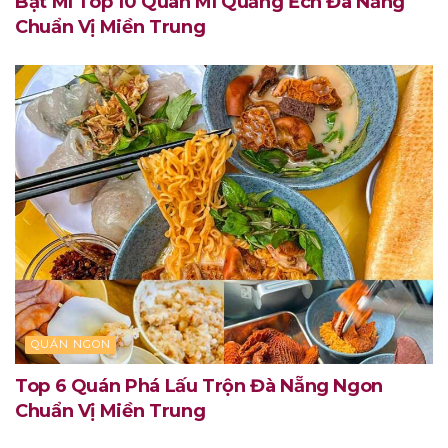
Bật Mí Top 10 Quán Mì Quảng Ếch Đà Nẵng
Chuẩn Vị Miền Trung
QUÁN NGON
Top 6 Quán Phá Lấu Trộn Đà Nẵng Ngon
Chuẩn Vị Miền Trung