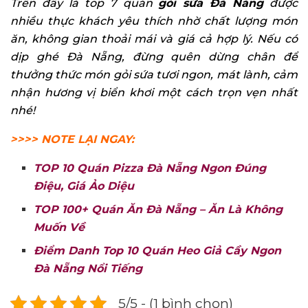
Trên đây là top 7 quán
gỏi sứa Đà Nẵng
được
nhiều thực khách yêu thích nhờ chất lượng món
ăn, không gian thoải mái và giá cả hợp lý. Nếu có
dịp ghé Đà Nẵng, đừng quên dừng chân để
thưởng thức món gỏi sứa tươi ngon, mát lành, cảm
nhận hương vị biển khơi một cách trọn vẹn nhất
nhé!
>>>> NOTE LẠI NGAY:
TOP 10 Quán Pizza Đà Nẵng Ngon Đúng
Điệu, Giá Ảo Diệu
TOP 100+ Quán Ăn Đà Nẵng – Ăn Là Không
Muốn Về
Điểm Danh Top 10 Quán Heo Giả Cầy Ngon
Đà Nẵng Nổi Tiếng
5/5 - (1 bình chọn)