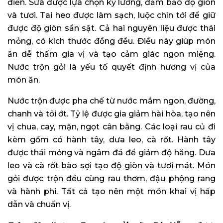
điển. Sứa được lựa chọn kỹ lưỡng, đảm bảo độ giòn
và tươi. Tai heo được làm sạch, luộc chín tới để giữ
được độ giòn sần sật. Cả hai nguyên liệu được thái
mỏng, có kích thước đồng đều. Điều này giúp món
ăn dễ thấm gia vị và tạo cảm giác ngon miệng.
Nước trộn gỏi là yếu tố quyết định hương vị của
món ăn.
Nước trộn được pha chế từ nước mắm ngon, đường,
chanh và tỏi ớt. Tỷ lệ được gia giảm hài hòa, tạo nên
vị chua, cay, mặn, ngọt cân bằng. Các loại rau củ đi
kèm gồm có hành tây, dưa leo, cà rốt. Hành tây
được thái mỏng và ngâm đá để giảm độ hăng. Dưa
leo và cà rốt bào sợi tạo độ giòn và tươi mát. Món
gỏi được trộn đều cùng rau thơm, đậu phộng rang
và hành phi. Tất cả tạo nên một món khai vị hấp
dẫn và chuẩn vị.