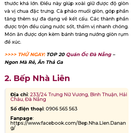
thước khá lớn. Điều này giúp xoài giữ được độ giòn
và vị chua đặc trưng. Cà pháo muối giòn, góp phần
tăng thêm sự đa dạng về kết cấu. Các thành phần
được trộn đều cùng nước sốt, thấm vị nhanh chóng.
Món ăn được dọn kèm bánh tráng nướng giòn rụm
để xúc.
>>>> THỬ NGAY:
TOP 20
Quán Ốc Đà Nẵng
–
Ngon Mà Rẻ, Ăn Thả Ga
2. Bếp Nhà Liên
Địa chỉ
:
233/24 Trưng Nữ Vương, Bình Thuận, Hải
Châu, Đà Nẵng
Số điện thoại
: 0906 565 563
Fanpage
:
https://www.facebook.com/Bep.Nha.Lien.Danan
g/