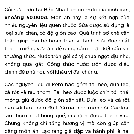
Gỏi sứa trộn tại Bếp Nhà Liên có mức giá bình dân,
khoảng 50.000đ.
Món ăn này là sự kết hợp của
nhiều nguyên liệu quen thuộc. Sứa được sử dụng là
loại sứa chân, có độ giòn cao. Quá trình sơ chế cẩn
thận giúp loại bỏ hoàn toàn vị tanh. Sứa được cắt
thành miếng vừa ăn, dễ dàng cảm nhận kết cấu khi
thưởng thức. Nước trộn gỏi có vị chua ngọt dịu nhẹ,
không quá gắt. Công thức nước trộn được điều
chỉnh để phù hợp với khẩu vị đại chúng.
Các nguyên liệu đi kèm bao gồm tai heo, dưa leo,
cà rốt và rau thơm. Tai heo được luộc chín tới, thái
mỏng, giữ được độ giòn sần sật. Dưa leo và cà rốt
bào sợi tạo thêm độ tươi mát cho món gỏi. Các loại
rau thơm như húng quế, rau răm được thêm vào.
Chúng không chỉ tăng hương vị mà còn giúp cân
bằng món ăn. Lạc rang giã dập và hành phi là hai