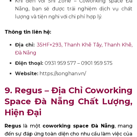
Khi đến với Shi Zone – Coworking space Đà
Nẵng, bạn sẽ được trải nghiệm dịch vụ chất
lượng và tiện nghi với chi phí hợp lý.
Thông tin liên hệ:
Địa chỉ:
35HF+293, Thanh Khê Tây, Thanh Khê,
Đà Nẵng
Điện thoại:
0931 959 577 – 0901 959 575
Website:
https://songhan.vn/
9. Regus – Địa Chỉ Coworking
Space Đà Nẵng Chất Lượng,
Hiện Đại
Regus
là một
coworking space Đà Nẵng
, mang
đến sự đáp ứng toàn diện cho nhu cầu làm việc của