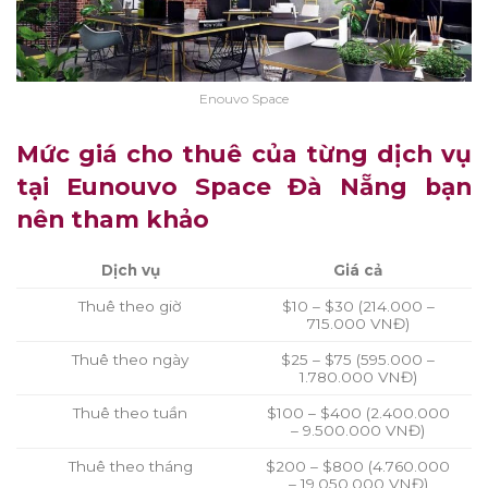
Enouvo Space
Mức giá cho thuê của từng dịch vụ
tại Eunouvo Space Đà Nẵng bạn
nên tham khảo
Dịch vụ
Giá cả
Thuê theo giờ
$10 – $30 (214.000 –
715.000 VNĐ)
Thuê theo ngày
$25 – $75 (595.000 –
1.780.000 VNĐ)
Thuê theo tuần
$100 – $400 (2.400.000
– 9.500.000 VNĐ)
Thuê theo tháng
$200 – $800 (4.760.000
– 19.050.000 VNĐ)