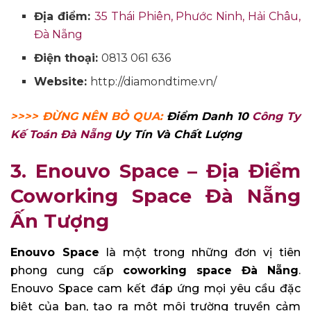
Địa điểm:
35 Thái Phiên, Phước Ninh, Hải Châu,
Đà Nẵng
Điện thoại:
0813 061 636
Website:
http://diamondtime.vn/
>>>> ĐỪNG NÊN BỎ QUA:
Điểm Danh 10
Công Ty
Kế Toán Đà Nẵng
Uy Tín Và Chất Lượng
3. Enouvo Space – Địa Điểm
Coworking Space Đà Nẵng
Ấn Tượng
Enouvo Space
là một trong những đơn vị tiên
phong cung cấp
coworking space Đà Nẵng
.
Enouvo Space cam kết đáp ứng mọi yêu cầu đặc
biệt của bạn, tạo ra một môi trường truyền cảm