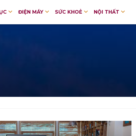
DỤC
ĐIỆN MÁY
SỨC KHOẺ
NỘI THẤT