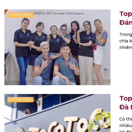
Top
MARKETING
Đán
Trong
chìa 
nhiên,
Top
MARKETING
Đà 
Có th
nhiều