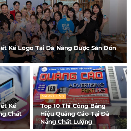
iết Kế Logo Tại Đà Nẵng Được Săn Đón
MARKETING
iết Kế
Top 10 Thi Công Bảng
ng Chất
Hiệu Quảng Cáo Tại Đà
Nẵng Chất Lượng