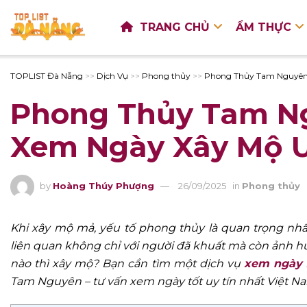
TRANG CHỦ
ẨM THỰC
TOPLIST Đà Nẵng
>>
Dịch Vụ
>>
Phong thủy
>>
Phong Thủy Tam Nguyên 
Phong Thủy Tam Ng
Xem Ngày Xây Mộ U
by
Hoàng Thúy Phượng
26/09/2025
in
Phong thủy
Khi xây mộ mả, yếu tố phong thủy là quan trọng nhất
liên quan không chỉ với người đã khuất mà còn ảnh hư
nào thì xây mộ? Bạn cần tìm một dịch vụ
xem ngày 
Tam Nguyên – tư vấn xem ngày tốt uy tín nhất Việt 