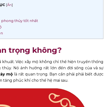
ỤC
[
Ẩn
]
 phong thủy tốt nhất
ộ
ên
an trọng không?
ã khuất. Việc xây mộ không chỉ thể hiện truyền thống
hủy. Nó ảnh hưởng rất lớn đến đời sống của và sự
xây mộ
là rất quan trọng. Bạn cần phải phải biết được
m tăng phúc khí cho thế hệ mai sau.