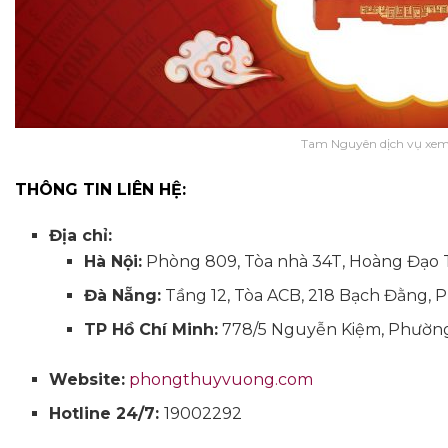
Tam Nguyên dịch vụ xe
THÔNG TIN LIÊN HỆ:
Địa chỉ:
Hà Nội:
Phòng 809, Tòa nhà 34T, Hoàng Đạo Th
Đà Nẵng:
Tầng 12, Tòa ACB, 218 Bạch Đằng,
TP Hồ Chí Minh:
778/5 Nguyễn Kiệm, Phườn
Website:
phongthuyvuong.com
Hotline 24/7:
19002292