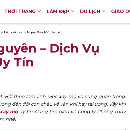
THỜI TRANG
LÀM ĐẸP
DU LỊCH
GIÁO 
– Dịch Vụ Xem Ngày Xây Mộ Uy Tín
uyên – Dịch Vụ
y Tín
. Bởi theo tâm linh, việc xây mộ vô cùng quan trọng,
ởng đến đời con cháu về vận khí hay tai ương. Vậy khi
xây
mộ
uy tín. Cùng tìm hiểu về Công ty Phong Thủy
Nam nhé
!