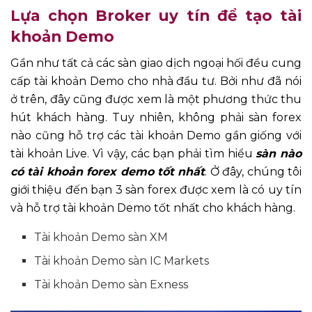
Lựa chọn Broker uy tín để tạo tài
khoản Demo
Gần như tất cả các sàn giao dịch ngoại hối đều cung
cấp tài khoản Demo cho nhà đầu tư. Bởi như đã nói
ở trên, đây cũng được xem là một phương thức thu
hút khách hàng. Tuy nhiên, không phải sàn forex
nào cũng hỗ trợ các tài khoản Demo gần giống với
tài khoản Live. Vì vậy, các bạn phải tìm hiểu
sàn nào
có tài khoản forex demo tốt nhất
. Ở đây, chúng tôi
giới thiệu đến bạn 3 sàn forex được xem là có uy tín
và hỗ trợ tài khoản Demo tốt nhất cho khách hàng.
Tài khoản Demo sàn XM
Tài khoản Demo sàn IC Markets
Tài khoản Demo sàn Exness