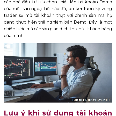
các nhà đầu tư lựa chọn thiết lập tài khoản Demo
của một sàn ngoại hối nào đó, broker luôn kỳ vọng
trader sẽ mở tài khoản thật với chính sàn mà họ
đang thực hiện trải nghiệm bản Demo. Đây là một
chiến lược mà các sàn giao dịch thu hút khách hàng
của mình.
Lưu ý khi sử dụng tài khoản