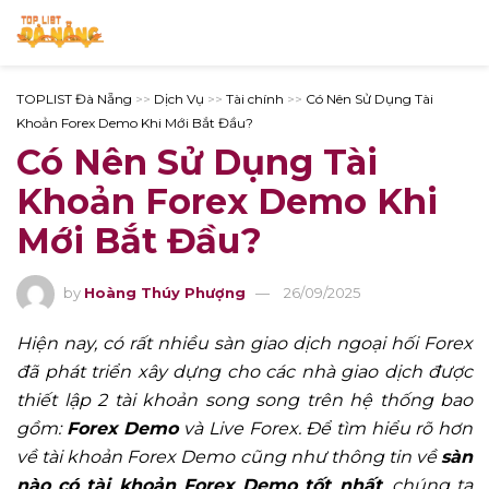
TOPLIST Đà Nẵng
>>
Dịch Vụ
>>
Tài chính
>>
Có Nên Sử Dụng Tài
Khoản Forex Demo Khi Mới Bắt Đầu?
Có Nên Sử Dụng Tài
Khoản Forex Demo Khi
Mới Bắt Đầu?
by
Hoàng Thúy Phượng
26/09/2025
Hiện nay, có rất nhiều sàn giao dịch ngoại hối Forex
đã phát triển xây dựng cho các nhà giao dịch được
thiết lập 2 tài khoản song song trên hệ thống bao
gồm:
Forex Demo
và Live Forex. Để tìm hiểu rõ hơn
về tài khoản Forex Demo cũng như thông tin về
sàn
nào có tài khoản Forex Demo tốt nhất
, chúng ta