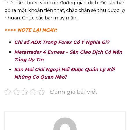
trước khi bước vào con đường giao dịch. Để khi bạn
bỏ ra một khoản tiền thật, chắc chắn sẽ thu được lợi
nhuận. Chúc các bạn may mắn.
>>>> NOTE LẠI NGAY:
Chỉ số ADX Trong Forex Có Ý Nghĩa Gì?
Metatrader 4 Exness – Sàn Giao Dịch Có Nền
Tảng Uy Tín
Sàn Môi Giới Ngoại Hối Được Quản Lý Bởi
Những Cơ Quan Nào?
Đánh giá bài viết