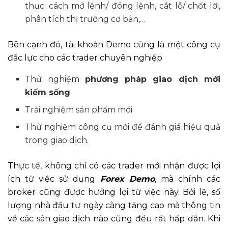
thục: cách mở lệnh/ đóng lệnh, cắt lỗ/ chốt lời,
phân tích thị trường cơ bản,…
Bên cạnh đó, tài khoản Demo cũng là một công cụ
đắc lực cho các trader chuyên nghiệp
Thử nghiệm
phương pháp giao dịch mới
kiếm sống
Trải nghiệm sản phẩm mới
Thử nghiệm công cụ mới để đánh giá hiệu quả
trong giao dịch.
Thực tế, không chỉ có các trader mới nhận được lợi
ích từ việc sử dụng
Forex Demo
, mà chính các
broker cũng được hưởng lợi từ việc này. Bởi lẽ, số
lượng nhà đầu tư ngày càng tăng cao mà thông tin
về các sàn giao dịch nào cũng đều rất hấp dẫn. Khi