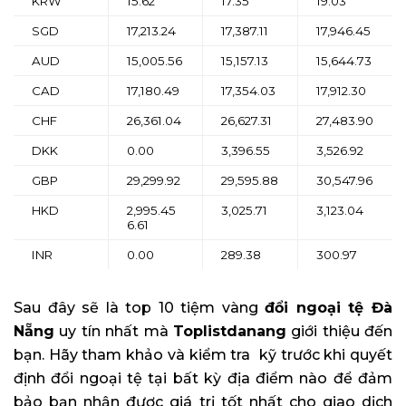
KRW
15.62
17.35
19.03
SGD
17,213.24
17,387.11
17,946.45
AUD
15,005.56
15,157.13
15,644.73
CAD
17,180.49
17,354.03
17,912.30
CHF
26,361.04
26,627.31
27,483.90
DKK
0.00
3,396.55
3,526.92
GBP
29,299.92
29,595.88
30,547.96
HKD
2,995.45
3,025.71
3,123.04
6.61
INR
0.00
289.38
300.97
Sau đây sẽ là top 10 tiệm vàng
đổi ngoại tệ Đà
Nẵng
uy tín nhất mà
Toplistdanang
giới thiệu đến
bạn. Hãy tham khảo và kiểm tra kỹ trước khi quyết
định đổi ngoại tệ tại bất kỳ địa điểm nào để đảm
bảo bạn nhận được giá trị tốt nhất cho giao dịch