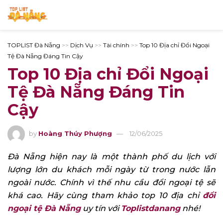
TOPLIST Đà Nẵng
>>
Dịch Vụ
>>
Tài chính
>>
Top 10 Địa chỉ Đổi Ngoại
Tệ Đà Nẵng Đáng Tin Cậy
Top 10 Địa chỉ Đổi Ngoại
Tệ Đà Nẵng Đáng Tin
Cậy
by
Hoàng Thúy Phượng
12/06/2025
Đà Nẵng hiện nay là một thành phố du lịch với
lượng lớn du khách mỗi ngày từ trong nước lẫn
ngoài nước. Chính vì thế nhu cầu đổi ngoại tệ sẽ
khá cao. Hãy cùng tham khảo top 10 địa chỉ
đổi
ngoại tệ Đà Nẵng
uy tín với
Toplistdanang
nhé!