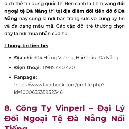
dịch thẻ tín dụng quốc tế. Bên cạnh là tiệm vàng
đổi
ngoại tệ Đà Nẵng
thì tại
địa điểm đổi tiền đô ở Đà
Nẵng
này cũng là nơi bán trang sức vô cùng uy tín
và đa dạng mẫu mã. Các cặp đôi trẻ thường chọn
đây là nơi mua nhẫn của họ.
Thông tin liên hệ:
Địa chỉ:
304 Hùng Vương, Hải Châu, Đà Nẵng
Điện thoại:
0985 440 420
Fanpage:
https://www.facebook.com/profile.php?
id=100063535932346
8. Công Ty Vinperl – Đại Lý
Đổi Ngoại Tệ Đà Nẵng Nổi
Tiếng