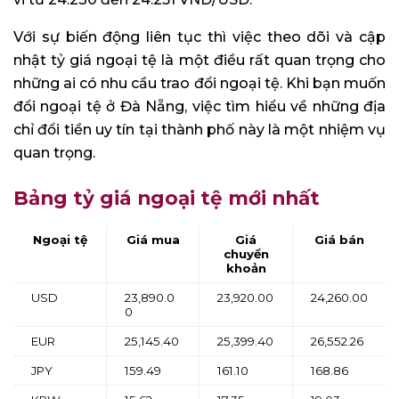
Với sự biến động liên tục thì việc theo dõi và cập
nhật tỷ giá ngoại tệ là một điều rất quan trọng cho
những ai có nhu cầu trao đổi ngoại tệ. Khi bạn muốn
đổi ngoại tệ ở Đà Nẵng, việc tìm hiểu về những địa
chỉ đổi tiền uy tín tại thành phố này là một nhiệm vụ
quan trọng.
Bảng tỷ giá ngoại tệ mới nhất
Ngoại tệ
Giá mua
Giá
Giá bán
chuyển
khoản
USD
23,890.0
23,920.00
24,260.00
0
EUR
25,145.40
25,399.40
26,552.26
JPY
159.49
161.10
168.86