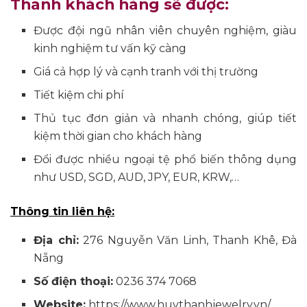
Thanh khách hàng sẽ được:
Được đội ngũ nhân viên chuyên nghiệm, giàu
kinh nghiệm tư vấn kỹ càng
Giá cả hợp lý và cạnh tranh với thị trường
Tiết kiệm chi phí
Thủ tục đơn giản và nhanh chóng, giúp tiết
kiệm thời gian cho khách hàng
Đổi được nhiều ngoại tệ phổ biến thông dụng
như USD, SGD, AUD, JPY, EUR, KRW,…
Thông tin liên hệ:
Địa chỉ:
276 Nguyễn Văn Linh, Thanh Khê, Đà
Nẵng
Số điện thoại:
0236 374 7068
Website:
https://www.huythanhjewelry.vn/