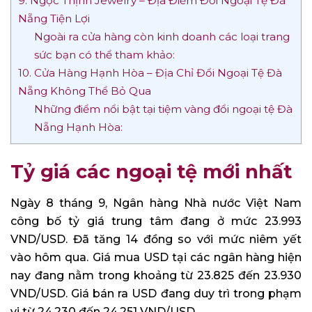
9. Ngọc Thịnh Jewelry – Địa Điểm Đổi Ngoại Tệ Đà
Nẵng Tiện Lợi
Ngoài ra cửa hàng còn kinh doanh các loại trang
sức bạn có thể tham khảo:
10. Cửa Hàng Hạnh Hòa – Địa Chỉ Đổi Ngoại Tệ Đà
Nẵng Không Thể Bỏ Qua
Những điểm nổi bật tại tiệm vàng đổi ngoại tệ Đà
Nẵng Hạnh Hòa:
Tỷ giá các ngoại tệ mới nhất
Ngày 8 tháng 9, Ngân hàng Nhà nước Việt Nam
công bố tỷ giá trung tâm đang ở mức 23.993
VND/USD. Đã tăng 14 đồng so với mức niêm yết
vào hôm qua. Giá mua USD tại các ngân hàng hiện
nay đang nằm trong khoảng từ 23.825 đến 23.930
VND/USD. Giá bán ra USD đang duy trì trong phạm
vi từ 24.230 đến 24.251 VND/USD.