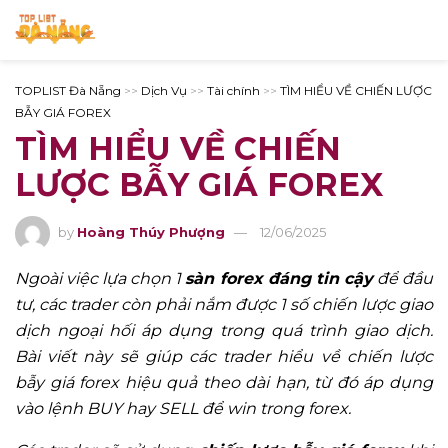
TOPLIST Đà Nẵng
>>
Dịch Vụ
>>
Tài chính
>>
TÌM HIỂU VỀ CHIẾN LƯỢC
BẪY GIÁ FOREX
TÌM HIỂU VỀ CHIẾN
LƯỢC BẪY GIÁ FOREX
by
Hoàng Thúy Phượng
12/06/2025
Ngoài việc lựa chọn 1
sàn forex đáng tin cậy
để đầu
tư, các trader còn phải nắm được 1 số chiến lược giao
dịch ngoại hối áp dụng trong quá trình giao dịch.
Bài viết này sẽ giúp các trader hiểu về chiến lược
bẫy giá forex hiệu quả theo dài hạn, từ đó áp dụng
vào lệnh BUY hay SELL để win trong forex.