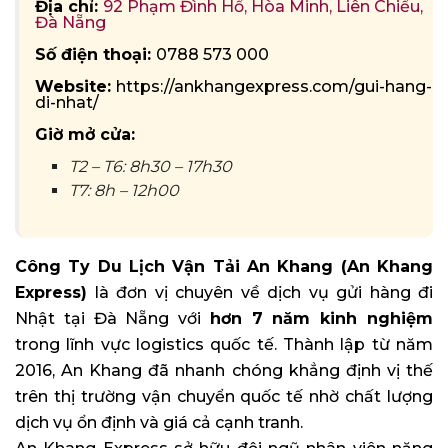
Địa chỉ:
92 Phạm Đình Hổ, Hòa Minh, Liên Chiểu,
Đà Nẵng
Số điện thoại:
0788 573 000
Website:
https://ankhangexpress.com/gui-hang-
di-nhat/
Giờ mở cửa:
T2 – T6: 8h30 – 17h30
T7: 8h – 12h00
Công Ty Du Lịch Vận Tải An Khang (An Khang
Express)
là đơn vị chuyên về dịch vụ gửi hàng đi
Nhật tại Đà Nẵng với
hơn 7 năm kinh nghiệm
trong lĩnh vực logistics quốc tế. Thành lập từ năm
2016, An Khang đã nhanh chóng khẳng định vị thế
trên thị trường vận chuyển quốc tế nhờ chất lượng
dịch vụ ổn định và giá cả cạnh tranh.