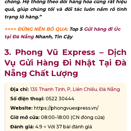
chóng. Hệ thống theo dõi hàng hóa cũng rất hiệu
quả, giúp chúng tôi và đối tác luôn nắm rõ tình
trạng lô hàng.”
>>>> ĐỪNG NÊN BỎ QUA:
Top 5
Gửi hàng đi Úc
tại Đà Nẵng
Nhanh, Tin Cậy
3. Phong Vũ Express – Dịch
Vụ Gửi Hàng Đi Nhật Tại Đà
Nẵng Chất Lượng
Địa chỉ:
135 Thanh Tịnh, P, Liên Chiểu, Đà Nẵng
Số điện thoại:
0522 30444
Website:
https://phongvuexpress.vn/
Giờ mở cửa:
08:00–18:00 (CN đóng cửa)
Đánh giá:
4.9 ⭐ Với 37 bài đánh giá