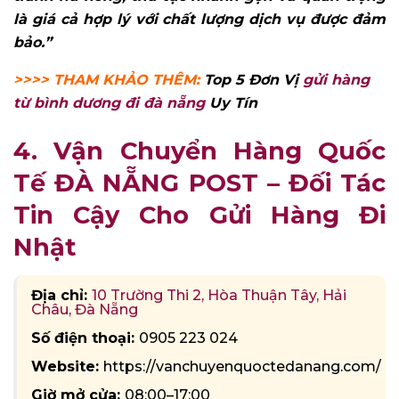
là giá cả hợp lý với chất lượng dịch vụ được đảm
bảo.”
>>>> THAM KHẢO THÊM:
Top 5 Đơn Vị
gửi hàng
từ bình dương đi đà nẵng
Uy Tín
4. Vận Chuyển Hàng Quốc
Tế ĐÀ NẴNG POST – Đối Tác
Tin Cậy Cho Gửi Hàng Đi
Nhật
Địa chỉ:
10 Trường Thi 2, Hòa Thuận Tây, Hải
Châu, Đà Nẵng
Số điện thoại:
0905 223 024
Website:
https://vanchuyenquoctedanang.com/
Giờ mở cửa:
08:00–17:00