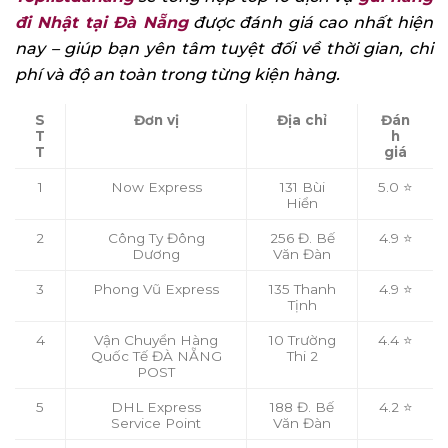
đi Nhật tại Đà Nẵng
được đánh giá cao nhất hiện
nay – giúp bạn yên tâm tuyệt đối về thời gian, chi
phí và độ an toàn trong từng kiện hàng.
S
Đơn vị
Địa chỉ
Đán
T
h
T
giá
1
Now Express
131 Bùi
5.0 ⭐
Hiển
2
Công Ty Đông
256 Đ. Bế
4.9 ⭐
Dương
Văn Đàn
3
Phong Vũ Express
135 Thanh
4.9 ⭐
Tịnh
4
Vận Chuyển Hàng
10 Trường
4.4 ⭐
Quốc Tế ĐÀ NẴNG
Thi 2
POST
5
DHL Express
188 Đ. Bế
4.2 ⭐
Service Point
Văn Đàn