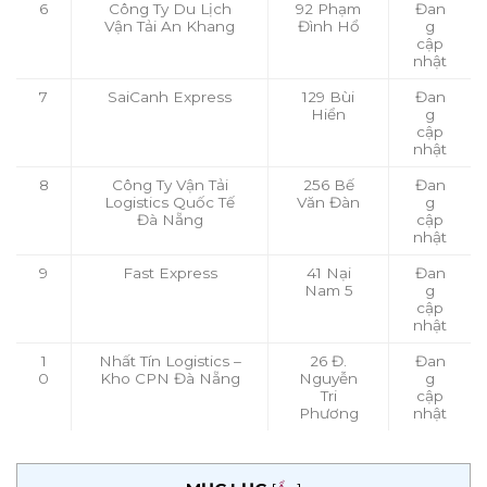
6
Công Ty Du Lịch
92 Phạm
Đan
Vận Tải An Khang
Đình Hổ
g
cập
nhật
7
SaiCanh Express
129 Bùi
Đan
Hiển
g
cập
nhật
8
Công Ty Vận Tải
256 Bế
Đan
Logistics Quốc Tế
Văn Đàn
g
Đà Nẵng
cập
nhật
9
Fast Express
41 Nại
Đan
Nam 5
g
cập
nhật
1
Nhất Tín Logistics –
26 Đ.
Đan
0
Kho CPN Đà Nẵng
Nguyễn
g
Tri
cập
Phương
nhật