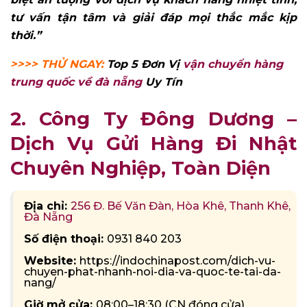
tư vấn tận tâm và giải đáp mọi thắc mắc kịp
thời.”
>>>> THỬ NGAY:
Top 5 Đơn Vị
vận chuyển hàng
trung quốc về đà nẵng
Uy Tín
2. Công Ty Đông Dương –
Dịch Vụ Gửi Hàng Đi Nhật
Chuyên Nghiệp, Toàn Diện
Địa chỉ:
256 Đ. Bế Văn Đàn, Hòa Khê, Thanh Khê,
Đà Nẵng
Số điện thoại:
0931 840 203
Website:
https://indochinapost.com/dich-vu-
chuyen-phat-nhanh-noi-dia-va-quoc-te-tai-da-
nang/
Giờ mở cửa:
08:00–18:30 (CN đóng cửa)