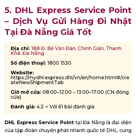
5. DHL Express Service Point
– Dịch Vụ Gửi Hàng Đi Nhật
Tại Đà Nẵng Giá Tốt
Địa chỉ:
188 Đ. Bế Văn Đàn, Chính Gián, Thanh
Khê, Đà Nẵng
Số điện thoại:
1800 1530
Website:
https://mydhl.express.dhl/vn/en/home.html#/cre
ateNewShipmentTab
Giờ mở cửa:
08:00–12:00 – 13:00–17:00 (CN đóng
cửa)
Đánh giá:
4.2 ⭐ Với 61 bài đánh giá
DHL Express Service Point
tại Đà Nẵng là đại diện
của tập đoàn chuyển phát nhanh quốc tế DHL, cung