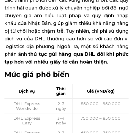
các thành phố lớn đến các vùng nông thôn. Các quy
trình hải quan được xử lý chuyên nghiệp bởi đội ngũ
chuyên gia am hiểu luật pháp và quy định nhập
khẩu của Nhật Bản, giúp giảm thiểu khả năng hàng
bị từ chối hoặc chậm trễ. Tuy nhiên, chi phí sử dụng
dịch vụ của DHL thường cao hơn so với các đơn vị
logistics địa phương. Ngoài ra, một số khách hàng
phản ánh
thủ tục gửi hàng qua DHL đôi khi phức
tạp hơn với nhiều giấy tờ cần hoàn thiện.
Mức giá phổ biến
Thời
Dịch vụ
Giá (VNĐ/kg)
gian
DHL Express
2–3
850.000 – 950.000
Worldwide
ngày
DHL Express
3–4
750.000 – 850.000
Easy
ngày
DHL Express
2–3
650.000 – 750.000