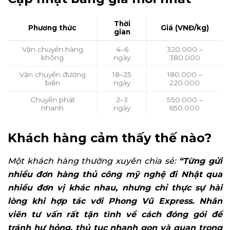
Thời
Phương thức
Giá (VNĐ/kg)
gian
Vận chuyển hàng
4–6
320.000 –
không
ngày
380.000
Vận chuyển đường
18–25
180.000 –
biển
ngày
220.000
Chuyển phát
2–3
550.000 –
nhanh
ngày
650.000
Khách hàng cảm thấy thế nào?
Một khách hàng thường xuyên chia sẻ:
“Từng gửi
nhiều đơn hàng thủ công mỹ nghệ đi Nhật qua
nhiều đơn vị khác nhau, nhưng chỉ thực sự hài
lòng khi hợp tác với Phong Vũ Express. Nhân
viên tư vấn rất tận tình về cách đóng gói để
tránh hư hỏng, thủ tục nhanh gọn và quan trọng