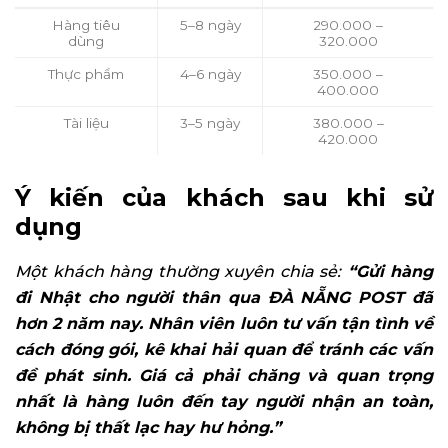
Hàng tiêu
5–8 ngày
290.000 –
dùng
320.000
Thực phẩm
4–6 ngày
350.000 –
400.000
Tài liệu
3–5 ngày
380.000 –
420.000
Ý kiến của khách sau khi sử
dụng
Một khách hàng thường xuyên chia sẻ:
“Gửi hàng
đi Nhật cho người thân qua ĐÀ NẴNG POST đã
hơn 2 năm nay. Nhân viên luôn tư vấn tận tình về
cách đóng gói, kê khai hải quan để tránh các vấn
đề phát sinh. Giá cả phải chăng và quan trọng
nhất là hàng luôn đến tay người nhận an toàn,
không bị thất lạc hay hư hỏng.”