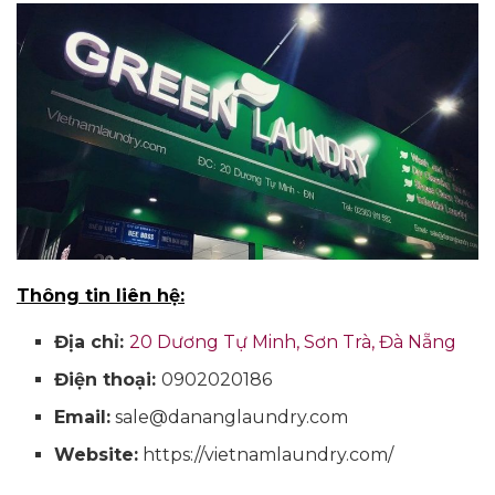
Thông tin liên hệ:
Địa chỉ:
20 Dương Tự Minh, Sơn Trà, Đà Nẵng
Điện thoại:
0902020186
Email:
sale@dananglaundry.com
Website:
https://vietnamlaundry.com/