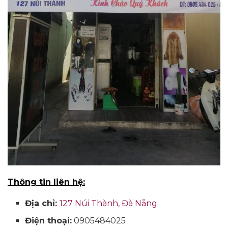
Thông tin liên hệ:
Địa chỉ:
127 Núi Thành, Đà Nẵng
Điện thoại:
0905484025