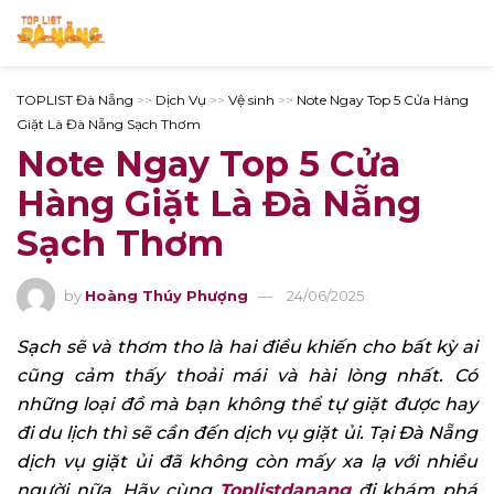
TOPLIST Đà Nẵng
>>
Dịch Vụ
>>
Vệ sinh
>>
Note Ngay Top 5 Cửa Hàng
Giặt Là Đà Nẵng Sạch Thơm
Note Ngay Top 5 Cửa
Hàng Giặt Là Đà Nẵng
Sạch Thơm
by
Hoàng Thúy Phượng
24/06/2025
Sạch sẽ và thơm tho là hai điều khiến cho bất kỳ ai
cũng cảm thấy thoải mái và hài lòng nhất. Có
những loại đồ mà bạn không thể tự giặt được hay
đi du lịch thì sẽ cần đến dịch vụ giặt ủi. Tại Đà Nẵng
dịch vụ giặt ủi đã không còn mấy xa lạ với nhiều
người nữa. Hãy cùng
Toplistdanang
đi khám phá