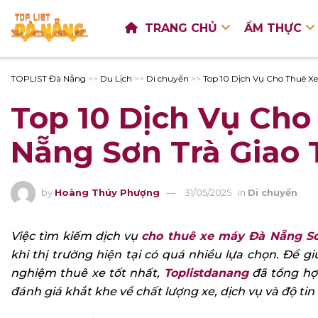
TRANG CHỦ
ẨM THỰC
TOPLIST Đà Nẵng
>>
Du Lịch
>>
Di chuyển
>>
Top 10 Dịch Vụ Cho Thuê X
Top 10 Dịch Vụ Cho
Nẵng Sơn Trà Giao 
by
Hoàng Thúy Phượng
31/05/2025
in
Di chuyển
Việc tìm kiếm dịch vụ
cho thuê xe máy Đà Nẵng Sơ
khi thị trường hiện tại có quá nhiều lựa chọn. Để 
nghiệm thuê xe tốt nhất,
Toplistdanang
đã tổng hợp
đánh giá khắt khe về chất lượng xe, dịch vụ và độ tin 