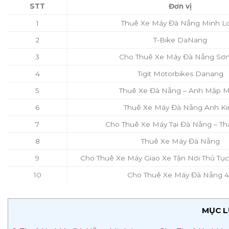
STT
Đơn vị
1
Thuê Xe Máy Đà Nẵng Minh L
2
T-Bike DaNang
3
Cho Thuê Xe Máy Đà Nẵng Sơn
4
Tigit Motorbikes Danang
5
Thuê Xe Đà Nẵng – Anh Mập 
6
Thuê Xe Máy Đà Nẵng Anh Ki
7
Cho Thuê Xe Máy Tại Đà Nẵng – Th
8
Thuê Xe Máy Đà Nẵng
9
Cho Thuê Xe Máy Giao Xe Tận Nơi Thủ T
10
Cho Thuê Xe Máy Đà Nẵng 
MỤC L