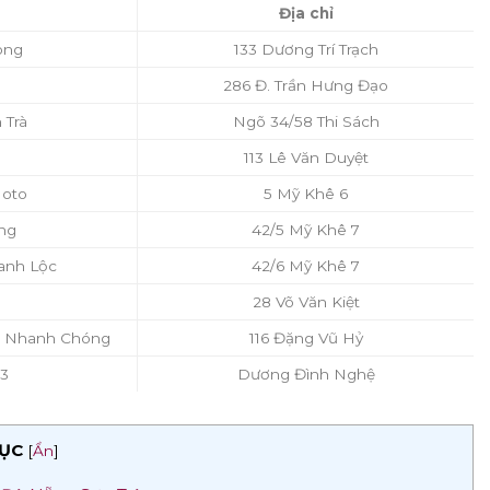
Địa chỉ
ong
133 Dương Trí Trạch
286 Đ. Trần Hưng Đạo
 Trà
Ngõ 34/58 Thi Sách
113 Lê Văn Duyệt
Moto
5 Mỹ Khê 6
ng
42/5 Mỹ Khê 7
anh Lộc
42/6 Mỹ Khê 7
28 Võ Văn Kiệt
ục Nhanh Chóng
116 Đặng Vũ Hỷ
43
Dương Đình Nghệ
ỤC
[
Ẩn
]