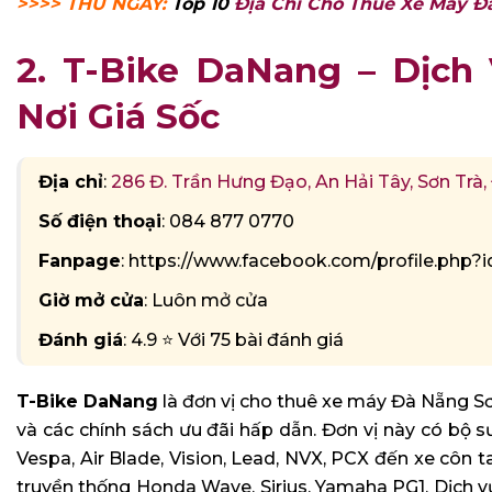
>>>> THỬ NGAY:
Top 10
Địa Chỉ Cho Thuê Xe Máy Đ
2. T-Bike DaNang – Dịch
Nơi Giá Sốc
Địa chỉ
:
286 Đ. Trần Hưng Đạo, An Hải Tây, Sơn Trà
Số điện thoại
: 084 877 0770
Fanpage
: https://www.facebook.com/profile.php
Giờ mở cửa
: Luôn mở cửa
Đánh giá
: 4.9 ⭐ Với 75 bài đánh giá
T-Bike DaNang
là đơn vị cho thuê xe máy Đà Nẵng Sơn
và các chính sách ưu đãi hấp dẫn. Đơn vị này có bộ s
Vespa, Air Blade, Vision, Lead, NVX, PCX đến xe côn t
truyền thống Honda Wave, Sirius, Yamaha PG1. Dịch vụ