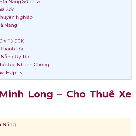
 Đà Nẵng Sơn Trà
iá Sốc
 Chuyên Nghiệp
 Đà Nẵng
Chỉ Từ 90K
 Thanh Lộc
 Nẵng Uy Tín
 Thủ Tục Nhanh Chóng
Giá Hợp Lý
Minh Long – Cho Thuê Xe
Đà Nẵng