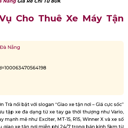
à Nẵng
Giá Rẻ Chỉ Từ 80K
 Vụ Cho Thuê Xe Máy Tận
, Đà Nẵng
?id=100063470564198
 Trà nổi bật với slogan “Giao xe tận nơi – Giá cực sốc”
ưu tập xe đa dạng từ xe tay ga thời thượng như Vario,
ay mạnh mẽ như Exciter, MT-15, R15, Winner X và xe số
 giao xe tận nơi miễn phí 24/7 trong bán kính 5km từ