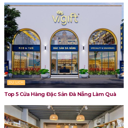
DU LỊCH
Top 5 Cửa Hàng Đặc Sản Đà Nẵng Làm Quà