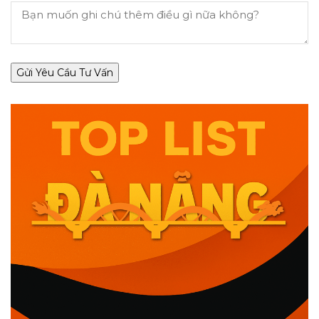
Gửi Yêu Cầu Tư Vấn