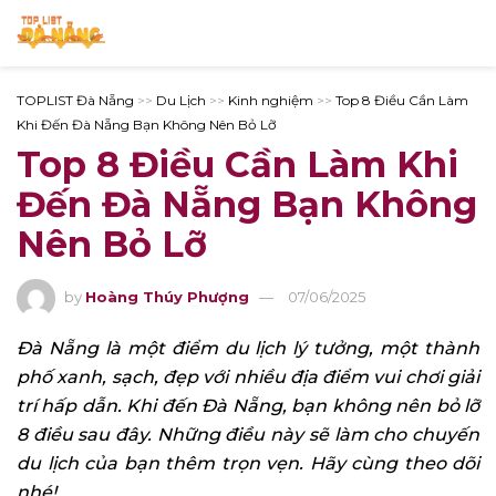
TOPLIST Đà Nẵng
>>
Du Lịch
>>
Kinh nghiệm
>>
Top 8 Điều Cần Làm
Khi Đến Đà Nẵng Bạn Không Nên Bỏ Lỡ
Top 8 Điều Cần Làm Khi
Đến Đà Nẵng Bạn Không
Nên Bỏ Lỡ
by
Hoàng Thúy Phượng
07/06/2025
Đà Nẵng là một điểm du lịch lý tưởng, một thành
phố xanh, sạch, đẹp với nhiều địa điểm vui chơi giải
trí hấp dẫn. Khi đến Đà Nẵng, bạn không nên bỏ lỡ
8 điều sau đây. Những điều này sẽ làm cho chuyến
du lịch của bạn thêm trọn vẹn. Hãy cùng theo dõi
nhé!