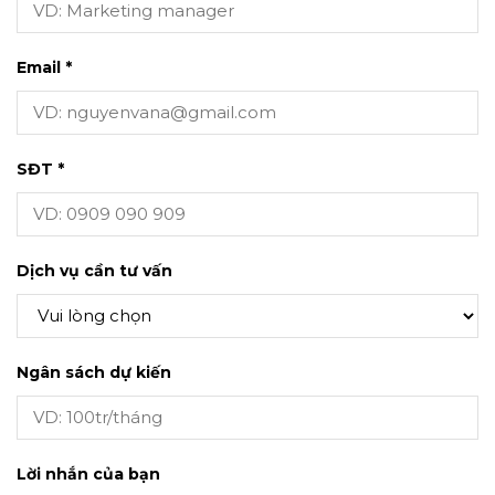
Email *
SĐT *
Dịch vụ cần tư vấn
Ngân sách dự kiến
Lời nhắn của bạn