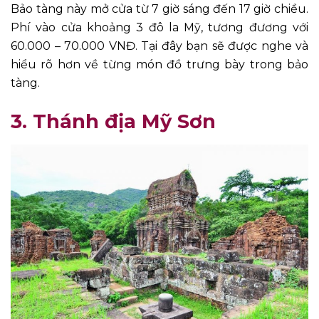
Bảo tàng này mở cửa từ 7 giờ sáng đến 17 giờ chiều.
Phí vào cửa khoảng 3 đô la Mỹ, tương đương với
60.000 – 70.000 VNĐ. Tại đây bạn sẽ được nghe và
hiểu rõ hơn về từng món đồ trưng bày trong bảo
tàng.
3. Thánh địa Mỹ Sơn