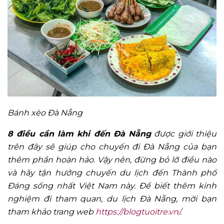
Bánh xèo Đà Nẵng
8 điều cần làm khi đến Đà Nẵng
được giới thiệu
trên đây sẽ giúp cho chuyến đi Đà Nẵng của bạn
thêm phần hoàn hảo. Vậy nên, đừng bỏ lỡ điều nào
và hãy tận hưởng chuyến du lịch đến Thành phố
Đáng sống nhất Việt Nam này. Để biết thêm kinh
nghiệm đi tham quan, du lịch Đà Nẵng, mời bạn
tham khảo trang web
https://blogtuoitre.vn/
.