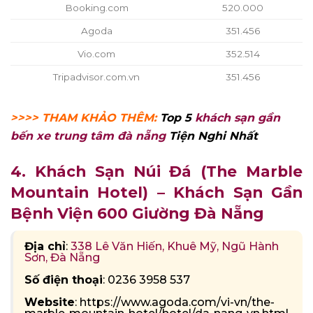
Booking.com
520.000
Agoda
351.456
Vio.com
352.514
Tripadvisor.com.vn
351.456
>>>> THAM KHẢO THÊM:
Top 5
khách sạn gần
bến xe trung tâm đà nẵng
Tiện Nghi Nhất
4. Khách Sạn Núi Đá (The Marble
Mountain Hotel) – Khách Sạn Gần
Bệnh Viện 600 Giường Đà Nẵng
Địa chỉ
:
338 Lê Văn Hiến, Khuê Mỹ, Ngũ Hành
Sơn, Đà Nẵng
Số điện thoại
: 0236 3958 537
Website
: https://www.agoda.com/vi-vn/the-