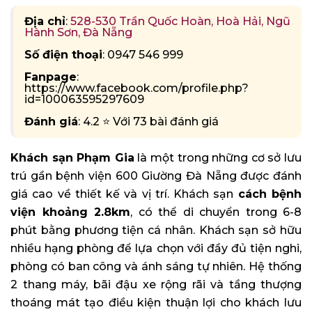
Địa chỉ
:
528-530 Trần Quốc Hoàn, Hoà Hải, Ngũ
Hành Sơn, Đà Nẵng
Số điện thoại
: 0947 546 999
Fanpage
:
https://www.facebook.com/profile.php?
id=100063595297609
Đánh giá
: 4.2 ⭐ Với 73 bài đánh giá
Khách sạn Phạm Gia
là một trong những cơ sở lưu
trú gần bệnh viện 600 Giường Đà Nẵng được đánh
giá cao về thiết kế và vị trí. Khách sạn
cách bệnh
viện khoảng 2.8km
, có thể di chuyển trong 6-8
phút bằng phương tiện cá nhân. Khách sạn sở hữu
nhiều hạng phòng để lựa chọn với đầy đủ tiện nghi,
phòng có ban công và ánh sáng tự nhiên. Hệ thống
2 thang máy, bãi đậu xe rộng rãi và tầng thượng
thoáng mát tạo điều kiện thuận lợi cho khách lưu