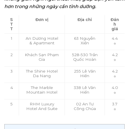
hơn trong những ngày cần tĩnh dưỡng.
S
Đơn vị
Địa chỉ
Đán
T
h
T
giá
1
An Dương Hotel
63 Nguyễn
4.4
& Apartment
Xiển
⭐
2
Khách Sạn Phạm
528-530 Trần
4.2
Gia
Quốc Hoàn
⭐
3
The Shine Hotel
255 Lê Văn
4.2
Da Nang
Hiến
⭐
4
The Marble
338 Lê Văn
4.0
Mountain Hotel
Hiến
⭐
5
RHM Luxury
02 An Tư
3.7
Hotel And Suite
Công Chúa
⭐