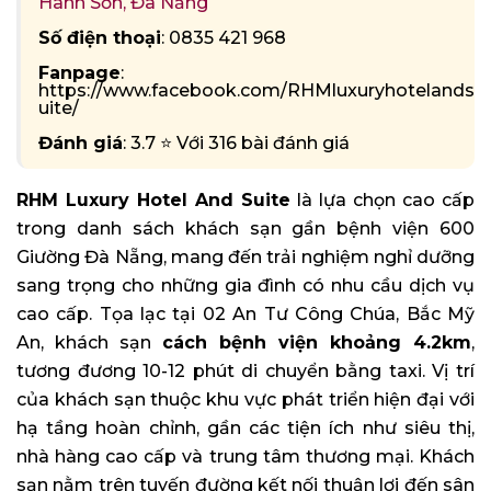
Hành Sơn, Đà Nẵng
Số điện thoại
: 0835 421 968
Fanpage
:
https://www.facebook.com/RHMluxuryhotelands
uite/
Đánh giá
: 3.7 ⭐ Với 316 bài đánh giá
RHM Luxury Hotel And Suite
là lựa chọn cao cấp
trong danh sách khách sạn gần bệnh viện 600
Giường Đà Nẵng, mang đến trải nghiệm nghỉ dưỡng
sang trọng cho những gia đình có nhu cầu dịch vụ
cao cấp. Tọa lạc tại 02 An Tư Công Chúa, Bắc Mỹ
An, khách sạn
cách bệnh viện khoảng 4.2km
,
tương đương 10-12 phút di chuyển bằng taxi. Vị trí
của khách sạn thuộc khu vực phát triển hiện đại với
hạ tầng hoàn chỉnh, gần các tiện ích như siêu thị,
nhà hàng cao cấp và trung tâm thương mại. Khách
sạn nằm trên tuyến đường kết nối thuận lợi đến sân