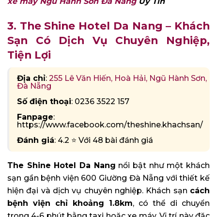
xe máy Ngũ Hành Sơn Đà Nẵng
Uy Tín
3. The Shine Hotel Da Nang – Khách
Sạn Có Dịch Vụ Chuyên Nghiệp,
Tiện Lợi
Địa chỉ
:
255 Lê Văn Hiến, Hoà Hải, Ngũ Hành Sơn,
Đà Nẵng
Số điện thoại
: 0236 3522 157
Fanpage
:
https://www.facebook.com/theshine.khachsan/
Đánh giá
: 4.2 ⭐ Với 48 bài đánh giá
The Shine Hotel Da Nang
nổi bật như một khách
sạn gần bệnh viện 600 Giường Đà Nẵng với thiết kế
hiện đại và dịch vụ chuyên nghiệp. Khách sạn
cách
bệnh viện chỉ khoảng 1.8km
, có thể di chuyển
trong 4-6 phút bằng taxi hoặc xe máy. Vị trí này đặc