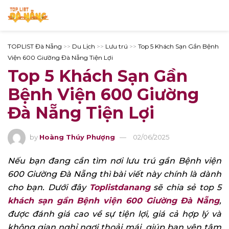
TOPLIST Đà Nẵng
>>
Du Lịch
>>
Lưu trú
>>
Top 5 Khách Sạn Gần Bệnh
Viện 600 Giường Đà Nẵng Tiện Lợi
Top 5 Khách Sạn Gần
Bệnh Viện 600 Giường
Đà Nẵng Tiện Lợi
by
Hoàng Thúy Phượng
02/06/2025
Nếu bạn đang cần tìm nơi lưu trú gần Bệnh viện
600 Giường Đà Nẵng thì bài viết này chính là dành
cho bạn. Dưới đây
Toplistdanang
sẽ chia sẻ top 5
khách sạn gần Bệnh viện 600 Giường Đà Nẵng
,
được đánh giá cao về sự tiện lợi, giá cả hợp lý và
không gian nghỉ ngơi thoải mái, giúp bạn yên tâm