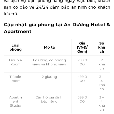
và dịch vụ dọn phòng hàng ngày. Đặc biệt, khách
sạn có bảo vệ 24/24 đảm bảo an ninh cho khách
lưu trú.
Cập nhật giá phòng tại An Dương Hotel &
Apartment
Giá
Số
Loại
Mô tả
(VNĐ/
khá
phòng
đêm)
ch
Double
1 giường, có phòng
299.0
2
Room
view và không view
00
khá
ch
Tripble
2 giường
499.0
3 –
Room
00
4
khá
ch
Apartm
Căn hộ gia đình,
599.0
3 –
ent
bếp riêng
00
4
Studio
khá
ch