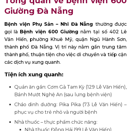
Tổng quan về bệnh viện 600
Giường Đà Nẵng
Bệnh viện Phụ Sản – Nhi Đà Nẵng
thường được
gọi là
Bệnh viện 600 Giường
nằm tại số 402 Lê
Văn Hiến, phường Khuê Mỹ, quận Ngũ Hành Sơn,
thành phố Đà Nẵng. Vị trí này nằm gần trung tâm
thành phố, thuận tiện cho việc di chuyển và tiếp cận
các dịch vụ xung quanh.
Tiện ích xung quanh:
Quán ăn gần: Cơm Gà Tam Kỳ (129 Lê Văn Hiến),
Bánh Mướt Nghệ An (sau lưng bệnh viện)
Cháo dinh dưỡng: Pika Pika (73 Lê Văn Hiến) –
phục vụ cho trẻ nhỏ và người bệnh
Nhà thuốc – thực phẩm chức năng:
Nhà thuốc Đông Hải (99 Lê Văn Hiến)