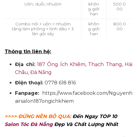
Uốn, duỗi, nhuộm
khôn
500.0
g giới
00
hạn
Combo nối + uốn + nhuộm
khôn
800.0
tặng làm phồng + tinh dầu + 3
g giới
00
lần gội sấy
hạn
Thông tin liên hệ:
Địa chỉ:
187 Ông Ích Khiêm, Thạch Thang, Hải
Châu, Đà Nẵng
Điện thoại:
0778 618 816
Fanpage:
https://www.facebook.com/Nguyenh
airsalon187ongichkhiem
>>>> ĐỪNG NÊN BỎ QUA:
Đến Ngay TOP 10
Salon Tóc Đà Nẵng
Đẹp Và Chất Lượng Nhất