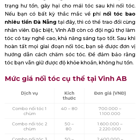
trạng hư tổn, gây hại cho mái tóc sau khi nối tóc.
Nếu bạn có bất kỳ thắc mắc về phí
nối tóc bao
nhiêu tiền Đà Nẵng
tại đây, thì có thể trao đổi cùng
nhân viên. Đặc biệt, Vinh AB còn có đội ngũ thợ làm
tóc có tay nghề cao, khả năng sáng tạo tốt. Sau khi
hoàn tất mọi giai đoạn nối tóc, bạn sẽ được đơn vị
hướng dẫn cách chăm sóc tóc. Để đảm bảo rằng
tóc bạn vẫn giữ được độ khỏe khoắn, không hư tổn.
Mức giá nối tóc cụ thể tại Vinh AB
Dịch vụ
Kích
Đơn giá (VNĐ)
thước
Combo nối tóc 1
40 – 80
700.000 –
chùm
1.100.000
Combo nối tóc 2
50 –
1.600.000 –
chùm
80
2.220.000
Combo nối tóc 3
50 –
2.400.000 –