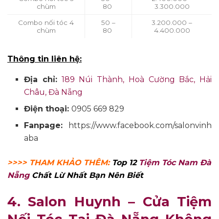
chùm
80
3.300.000
Combo nối tóc 4
50 –
3.200.000 –
chùm
80
4.400.000
Thông tin liên hệ:
Địa chỉ:
189 Núi Thành, Hoà Cường Bắc, Hải
Châu, Đà Nẵng
Điện thoại:
0905 669 829
Fanpage:
https://www.facebook.com/salonvinh
aba
>>>> THAM KHẢO THÊM:
Top 12
Tiệm Tóc Nam Đà
Nẵng
Chất Lừ Nhất Bạn Nên Biết
4. Salon Huynh – Cửa Tiệm