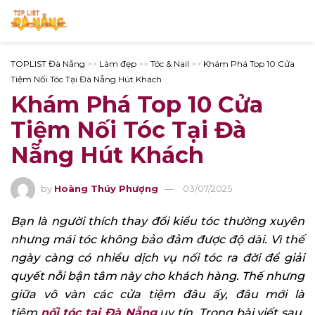
TOPLIST Đà Nẵng
>>
Làm đẹp
>>
Tóc & Nail
>>
Khám Phá Top 10 Cửa
Tiệm Nối Tóc Tại Đà Nẵng Hút Khách
Khám Phá Top 10 Cửa
Tiệm Nối Tóc Tại Đà
Nẵng Hút Khách
by
Hoàng Thúy Phượng
03/07/2025
Bạn là người thích thay đổi kiểu tóc thường xuyên
nhưng mái tóc không bảo đảm được độ dài. Vì thế
ngày càng có nhiều dịch vụ nối tóc ra đời để giải
quyết nỗi bận tâm này cho khách hàng. Thế nhưng
giữa vô vàn các cửa tiệm đâu ấy, đâu mới là
tiệm
nối tóc tại Đà Nẵng
uy tín. Trong bài viết sau,