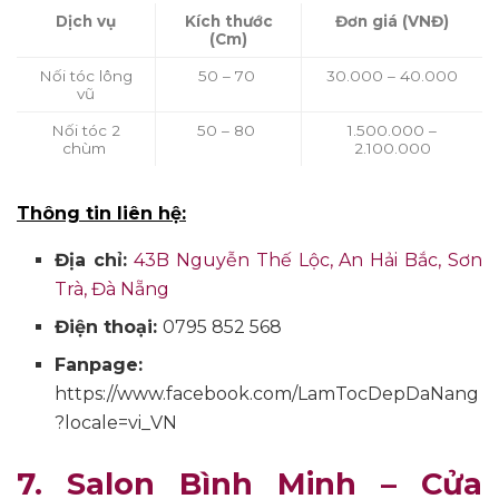
Dịch vụ
Kích thước
Đơn giá (VNĐ)
(Cm)
Nối tóc lông
50 – 70
30.000 – 40.000
vũ
Nối tóc 2
50 – 80
1.500.000 –
chùm
2.100.000
Thông tin liên hệ:
Địa chỉ:
43B Nguyễn Thế Lộc, An Hải Bắc, Sơn
Trà, Đà Nẵng
Điện thoại:
0795 852 568
Fanpage:
https://www.facebook.com/LamTocDepDaNang
?locale=vi_VN
7. Salon Bình Minh – Cửa