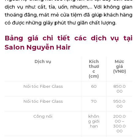
dịch vụ như: cắt, tỉa, uốn, nhuộm,… Với không gian
thoáng đãng, mát mẻ cửa tiệm đã giúp khách hàng
có được những giây phút thư giãn chất lượng.
Bảng giá chi tiết các dịch vụ tại
Salon Nguyễn Hair
Dịch vụ
Kích
Mức
thướ
giá
c
(VNĐ)
(cm)
Nối tóc Fiber Glass
60
850.0
00
Nối tóc Fiber Glass
70
950.0
00
Công nối
khôn
200.0
g giới
00 –
hạn
300.0
00