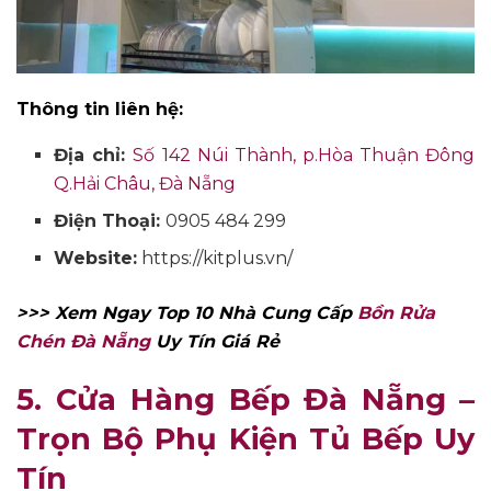
Thông tin liên hệ:
Địa chỉ:
Số 142 Núi Thành, p.Hòa Thuận Đông
Q.Hải Châu, Đà Nẵng
Điện Thoại:
0905 484 299
Website:
https://kitplus.vn/
>>> Xem Ngay Top 10 Nhà Cung Cấp
Bồn Rửa
Chén Đà Nẵng
Uy Tín Giá Rẻ
5. Cửa Hàng Bếp Đà Nẵ
ng
–
Trọn Bộ Phụ Kiện Tủ Bếp Uy
Tín