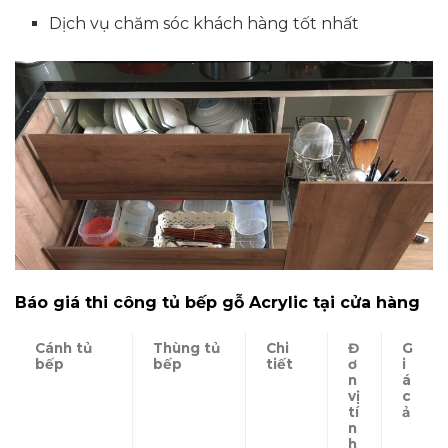
Dịch vụ chăm sóc khách hàng tốt nhất
Báo giá thi công tủ bếp gỗ Acrylic tại cửa hàng
Cánh tủ
Thùng tủ
Chi
Đ
G
bếp
bếp
tiết
ơ
i
n
á
vị
c
tí
ả
n
h