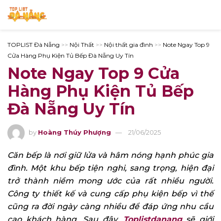
TOPLIST Đà Nẵng
>>
Nội Thất
>>
Nội thất gia đình
>>
Note Ngay Top 9
Cửa Hàng Phụ Kiện Tủ Bếp Đà Nẵng Uy Tín
Note Ngay Top 9 Cửa
Hàng Phụ Kiện Tủ Bếp
Đà Nẵng Uy Tín
by
Hoàng Thúy Phượng
21/06/2025
Căn bếp là nơi giữ lửa và hâm nóng hạnh phúc gia
đình. Một khu bếp tiện nghi, sang trọng, hiện đại
trở thành niềm mong ước của rất nhiều người.
Công ty thiết kế và cung cấp phụ kiện bếp vì thế
cũng ra đời ngày càng nhiều để đáp ứng nhu cầu
cao khách hàng. Sau đây,
Toplistdanang
sẽ giới