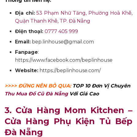
Thông tin liên hệ:
Địa chỉ:
53 Phạm Nhữ Tăng, Phường Hoà Khê,
Quận Thanh Khê, TP. Đà Nẵng
Điện thoại:
0777 405 999
Email:
bep.linhouse@gmail.com
Fanpage
:
https://www.facebook.com/beplinhouse
Website:
https://beplinhouse.com/
>>>> ĐỪNG NÊN BỎ QUA:
TOP 10 Đơn Vị Chuyên
Thu Mua Đồ Cũ Đà Nẵng
Với Giá Cao
3. Cửa Hàng Mom Kitchen –
Cửa Hàng Phụ Kiện Tủ Bếp
Đà Nẵng