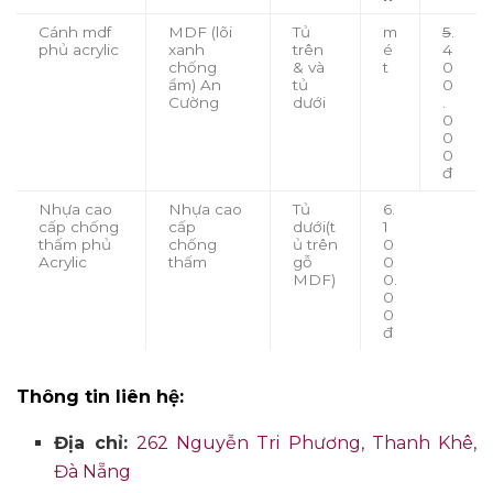
Cánh mdf
MDF (lõi
Tủ
m
5
.
phủ acrylic
xanh
trên
é
4
chống
& và
t
0
ẩm) An
tủ
0
Cường
dưới
.
0
0
0
đ
Nhựa cao
Nhựa cao
Tủ
6.
cấp chống
cấp
dưới(t
1
thấm phủ
chống
ủ trên
0
Acrylic
thấm
gỗ
0
MDF)
0.
0
0
đ
Thông tin liên hệ:
Địa chỉ:
262 Nguyễn Tri Phương, Thanh Khê,
Đà Nẵng