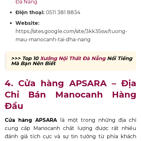
Đà Nẵng
Điện thoại:
0511 381 8834
Website:
https://sites.google.com/site/3kk35sw/tuong-
mau-manocanh-tai-dha-nang
>>> Top 10
Xưởng Nội Thất Đà Nẵng
Nổi Tiếng
Mà Bạn Nên Biết
4.
Cửa hàng APSARA – Địa
Chỉ Bán Manocanh Hàng
Đầu
Cửa hàng APSARA
là một trong những địa chỉ
cung cấp Manocanh chất lượng được rất nhiều
đánh giá tích cực và sự tin tưởng từ phía khách