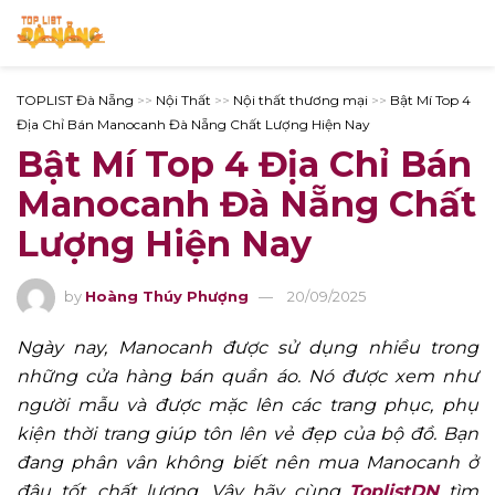
TOPLIST Đà Nẵng
>>
Nội Thất
>>
Nội thất thương mại
>>
Bật Mí Top 4
Địa Chỉ Bán Manocanh Đà Nẵng Chất Lượng Hiện Nay
Bật Mí Top 4 Địa Chỉ Bán
Manocanh Đà Nẵng Chất
Lượng Hiện Nay
by
Hoàng Thúy Phượng
20/09/2025
Ngày nay, Manocanh được sử dụng nhiều trong
những cửa hàng bán quần áo. Nó được xem như
người mẫu và được mặc lên các trang phục, phụ
kiện thời trang giúp tôn lên vẻ đẹp của bộ đồ. Bạn
đang phân vân không biết nên mua Manocanh ở
đâu tốt, chất lượng. Vậy hãy cùng
ToplistDN
tìm