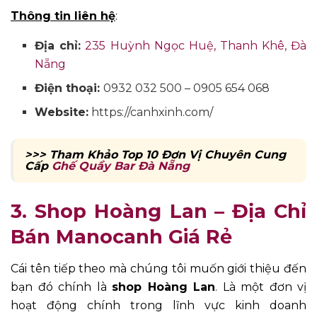
Thông tin liên hệ
:
Địa chỉ:
235 Huỳnh Ngọc Huệ, Thanh Khê, Đà
Nẵng
Điện thoại:
0932 032 500 – 0905 654 068
Website:
https://canhxinh.com/
>>> Tham Khảo Top 10 Đơn Vị Chuyên Cung
Cấp
Ghế Quầy Bar Đà Nẵng
3. Shop Hoàng Lan
–
Địa Chỉ
Bán Manocanh Giá Rẻ
Cái tên tiếp theo mà chúng tôi muốn giới thiệu đến
bạn đó chính là
shop Hoàng Lan
. Là một đơn vị
hoạt động chính trong lĩnh vực kinh doanh