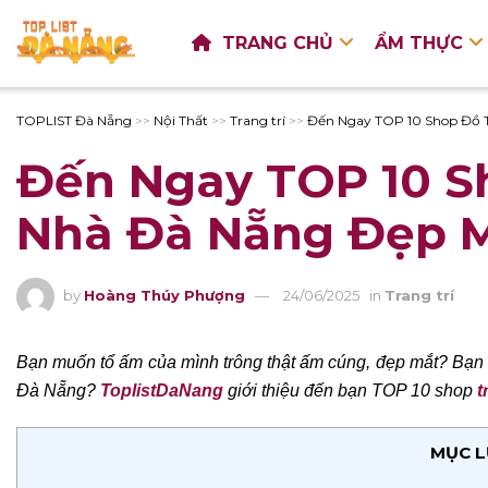
TRANG CHỦ
ẨM THỰC
TOPLIST Đà Nẵng
>>
Nội Thất
>>
Trang trí
>>
Đến Ngay TOP 10 Shop Đồ T
Đến Ngay TOP 10 Sh
Nhà Đà Nẵng Đẹp 
by
Hoàng Thúy Phượng
24/06/2025
in
Trang trí
Bạn muốn tổ ấm của mình trông thật ấm cúng, đẹp mắt? Bạn đ
Đà Nẵng?
ToplistDaNang
giới thiệu đến bạn TOP 10 shop
t
MỤC L