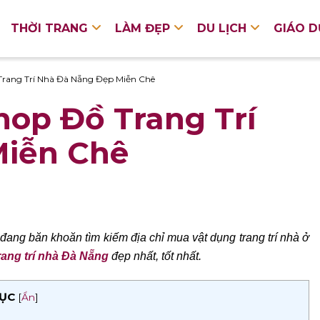
THỜI TRANG
LÀM ĐẸP
DU LỊCH
GIÁO 
rang Trí Nhà Đà Nẵng Đẹp Miễn Chê
op Đồ Trang Trí
Miễn Chê
ang băn khoăn tìm kiếm địa chỉ mua vật dụng trang trí nhà ở
rang trí nhà Đà Nẵng
đẹp nhất, tốt nhất.
ỤC
[
Ẩn
]