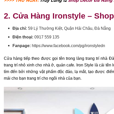
>>>> THỬ NGAY:
Truy Lùng 12
Shop Decor Đà Nẵng
2.
Cửa Hàng Ironstyle – Shop
Địa chỉ:
59 Lý Thường Kiệt, Quận Hải Châu, Đà Nẵng
Điện thoại:
0917 559 135
Fanpage:
https://www.facebook.com/pg/ironstyledn
Cửa hàng tiếp theo được gọi tên trong làng trang trí nhà 
trang trí nhỏ xinh cho nhà ở, quán cafe. Iron Style là cái tê
tìm đến bởi những vật phẩm độc đáo, lạ mắt, tạo được điểm 
mái cho bạn trang trí cho ngôi nhà của bạn.