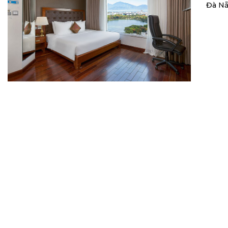
Đà Nẵn