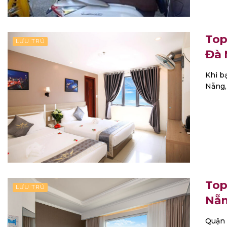
Top
LƯU TRÚ
Đà 
Khi b
Nẵng, 
Top
LƯU TRÚ
Nẵn
Quận 