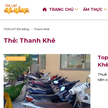
TRANG CHỦ
ẨM THỰC
TOPLIST Đà Nẵng
>>
Thanh Khê
Thẻ:
Thanh Khê
Top
DI CHUYỂN
Khê
Thuê 
tiên 