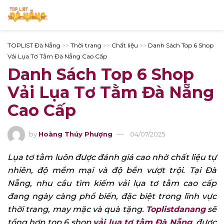
TOPLIST Đà Nẵng
>>
Thời trang
>>
Chất liệu
>>
Danh Sách Top 6 Shop
Vải Lụa Tơ Tằm Đà Nẵng Cao Cấp
Danh Sách Top 6 Shop
Vải Lụa Tơ Tằm Đà Nẵng
Cao Cấp
by
Hoàng Thúy Phượng
04/07/2025
Lụa tơ tằm luôn được đánh giá cao nhờ chất liệu tự
nhiên, độ mềm mại và độ bền vượt trội. Tại Đà
Nẵng, nhu cầu tìm kiếm vải lụa tơ tằm cao cấp
đang ngày càng phổ biến, đặc biệt trong lĩnh vực
thời trang, may mặc và quà tặng.
Toplistdanang
sẽ
tổng hợp top 6 shop
vải lụa tơ tằm Đà Nẵng
, được