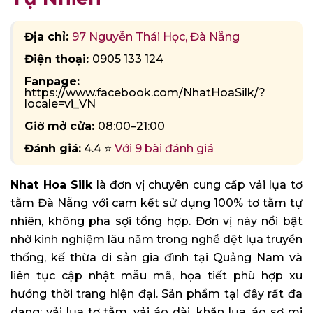
Địa chỉ:
97 Nguyễn Thái Học, Đà Nẵng
Điện thoại:
0905 133 124
Fanpage:
https://www.facebook.com/NhatHoaSilk/?
locale=vi_VN
Giờ mở cửa:
08:00–21:00
Đánh giá:
4.4 ⭐
Với 9 bài đánh giá
Nhat Hoa Silk
là đơn vị chuyên cung cấp vải lụa tơ
tằm Đà Nẵng với cam kết sử dụng 100% tơ tằm tự
nhiên, không pha sợi tổng hợp. Đơn vị này nổi bật
nhờ kinh nghiệm lâu năm trong nghề dệt lụa truyền
thống, kế thừa di sản gia đình tại Quảng Nam và
liên tục cập nhật mẫu mã, họa tiết phù hợp xu
hướng thời trang hiện đại. Sản phẩm tại đây rất đa
dạng: vải lụa tơ tằm, vải áo dài, khăn lụa, áo sơ mi