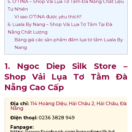
5. O’TINA – Shop Vải Lụa Tơ Tằm Đà Nẵng Chất Liệu
Tự Nhiên
Vì sao O’TINA được yêu thích?
6. Luala By Nang – Shop Vải Lụa Tơ Tằm Tại Đà
Nẵng Chất Lượng
Bảng giá các sản phẩm đầm lụa tơ tằm Luala By
Nang
1. Ngoc Diep Silk Store –
Shop Vải Lụa Tơ Tằm Đà
Nẵng Cao Cấp
Địa chỉ:
114 Hoàng Diệu, Hải Châu 2, Hải Châu, Đà
Nẵng
Điện thoại:
0236 3828 949
Fanpage:
https://www.facebook.com/ngocdiepsilk.hd