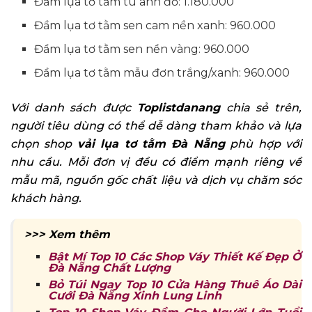
Đầm lụa tơ tằm tú anh đỏ: 1.180.000
Đầm lụa tơ tằm sen cam nền xanh: 960.000
Đầm lụa tơ tằm sen nền vàng: 960.000
Đầm lụa tơ tằm mẫu đơn trắng/xanh: 960.000
Với danh sách được
Toplistdanang
chia sẻ trên,
người tiêu dùng có thể dễ dàng tham khảo và lựa
chọn shop
vải lụa tơ tằm Đà Nẵng
phù hợp với
nhu cầu. Mỗi đơn vị đều có điểm mạnh riêng về
mẫu mã, nguồn gốc chất liệu và dịch vụ chăm sóc
khách hàng.
>>> Xem thêm
Bật Mí Top 10 Các Shop Váy Thiết Kế Đẹp Ở
Đà Nẵng Chất Lượng
Bỏ Túi Ngay Top 10 Cửa Hàng Thuê Áo Dài
Cưới Đà Nẵng Xinh Lung Linh