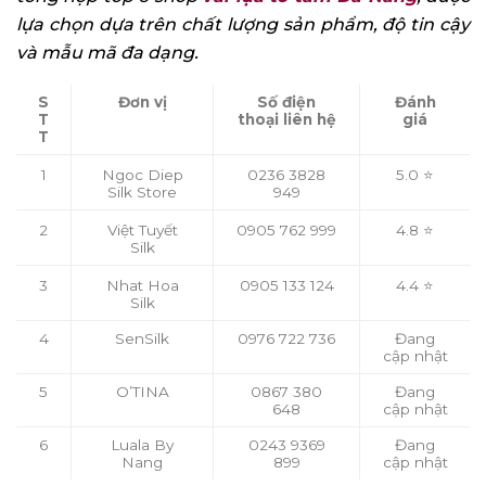
lựa chọn dựa trên chất lượng sản phẩm, độ tin cậy
và mẫu mã đa dạng.
S
Đơn vị
Số điện
Đánh
T
thoại liên hệ
giá
T
1
Ngoc Diep
0236 3828
5.0 ⭐
Silk Store
949
2
Việt Tuyết
0905 762 999
4.8 ⭐
Silk
3
Nhat Hoa
0905 133 124
4.4 ⭐
Silk
4
SenSilk
0976 722 736
Đang
cập nhật
5
O’TINA
0867 380
Đang
648
cập nhật
6
Luala By
0243 9369
Đang
Nang
899
cập nhật