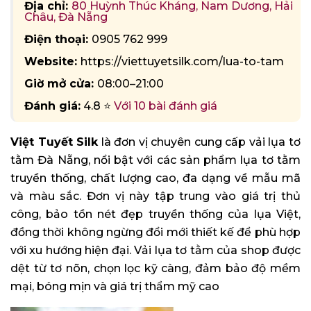
Địa chỉ:
80 Huỳnh Thúc Kháng, Nam Dương, Hải
Châu, Đà Nẵng
Điện thoại:
0905 762 999
Website:
https://viettuyetsilk.com/lua-to-tam
Giờ mở cửa:
08:00–21:00
Đánh giá:
4.8 ⭐
Với 10 bài đánh giá
Việt Tuyết Silk
là đơn vị chuyên cung cấp vải lụa tơ
tằm Đà Nẵng, nổi bật với các sản phẩm lụa tơ tằm
truyền thống, chất lượng cao, đa dạng về mẫu mã
và màu sắc. Đơn vị này tập trung vào giá trị thủ
công, bảo tồn nét đẹp truyền thống của lụa Việt,
đồng thời không ngừng đổi mới thiết kế để phù hợp
với xu hướng hiện đại. Vải lụa tơ tằm của shop được
dệt từ tơ nõn, chọn lọc kỹ càng, đảm bảo độ mềm
mại, bóng mịn và giá trị thẩm mỹ cao