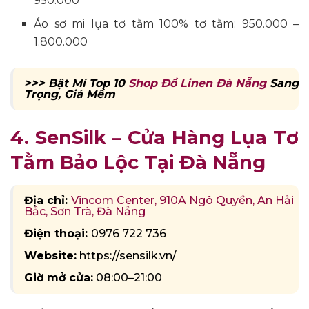
950.000
Áo sơ mi lụa tơ tằm 100% tơ tằm: 950.000 –
1.800.000
>>> Bật Mí Top 10
Shop Đồ Linen Đà Nẵng
Sang
Trọng, Giá Mềm
4. SenSilk – Cửa Hàng Lụa Tơ
Tằm Bảo Lộc Tại Đà Nẵng
Địa chỉ:
Vincom Center, 910A Ngô Quyền, An Hải
Bắc, Sơn Trà, Đà Nẵng
Điện thoại:
0976 722 736
Website:
https://sensilk.vn/
Giờ mở cửa:
08:00–21:00