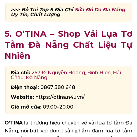
>>> Bỏ Túi Top 5 Địa Chỉ
Sửa Đồ Da Đà Nẵng
Uy Tín, Chất Lượng
5. O’TINA – Shop Vải Lụa Tơ
Tằm Đà Nẵng Chất Liệu Tự
Nhiên
Địa chỉ:
257 Đ. Nguyễn Hoàng, Bình Hiên, Hải
Châu, Đà Nẵng
Điện thoại:
0867 380 648
Website:
https://otina.n4u.vn/
Giờ mở cửa:
09:00–20:00
O’TINA
là thương hiệu chuyên về vải lụa tơ tằm Đà
Nẵng, nổi bật với dòng sản phẩm đầm lụa tơ tằm