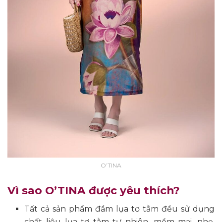
O’TINA
Vì sao O’TINA được yêu thích?
Tất cả sản phẩm đầm lụa tơ tằm đều sử dụng
chất liệu lụa tơ tằm tự nhiên, mềm mại, nhẹ,