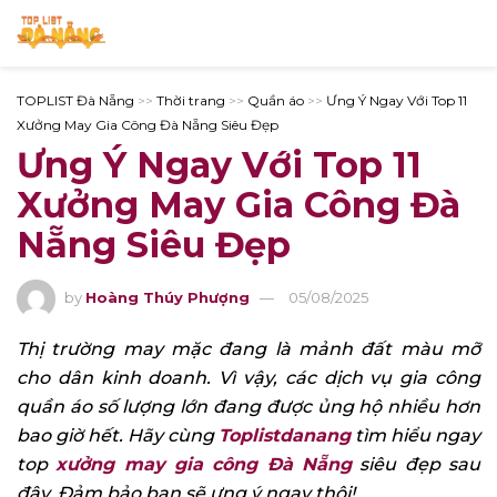
TOPLIST Đà Nẵng
>>
Thời trang
>>
Quần áo
>>
Ưng Ý Ngay Với Top 11
Xưởng May Gia Công Đà Nẵng Siêu Đẹp
Ưng Ý Ngay Với Top 11
Xưởng May Gia Công Đà
Nẵng Siêu Đẹp
by
Hoàng Thúy Phượng
05/08/2025
Thị trường may mặc đang là mảnh đất màu mỡ
cho dân kinh doanh. Vì vậy, các dịch vụ gia công
quần áo số lượng lớn đang được ủng hộ nhiều hơn
bao giờ hết. Hãy cùng
Toplistdanang
tìm hiểu ngay
top
xưởng may gia công Đà Nẵng
siêu đẹp sau
đây. Đảm bảo bạn sẽ ưng ý ngay thôi!