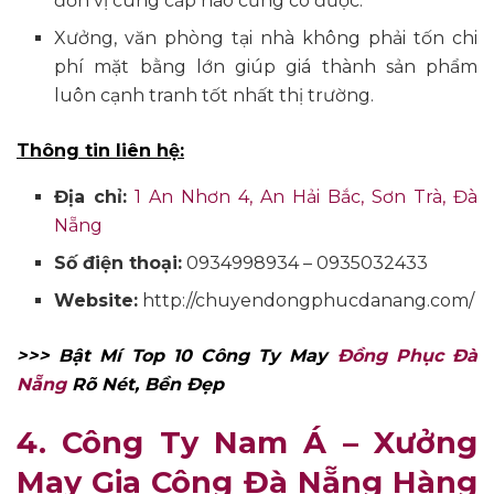
đơn vị cung cấp nào cũng có được.
Xưởng, văn phòng tại nhà không phải tốn chi
phí mặt bằng lớn giúp giá thành sản phẩm
luôn cạnh tranh tốt nhất thị trường.
Thông tin liên hệ:
Địa chỉ:
1 An Nhơn 4, An Hải Bắc, Sơn Trà, Đà
Nẵng
Số điện thoại:
0934998934 – 0935032433
Website:
http://chuyendongphucdanang.com/
>>> Bật Mí Top 10 Công Ty May
Đồng Phục Đà
Nẵng
Rõ Nét, Bền Đẹp
4. Công Ty Nam Á –
Xưởng
May Gia Công Đà Nẵng Hàng