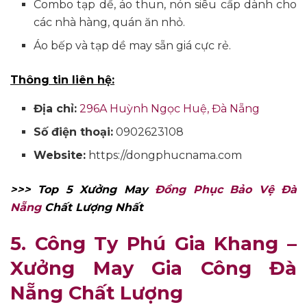
Combo tạp dề, áo thun, nón siêu cấp dành cho
các nhà hàng, quán ăn nhỏ.
Áo bếp và tạp dề may sẵn giá cực rẻ.
Thông tin liên hệ:
Địa chỉ:
296A Huỳnh Ngọc Huệ, Đà Nẵng
Số điện thoại:
0902623108
Website:
https://dongphucnama.com
>>> Top 5 Xưởng May
Đồng Phục Bảo Vệ Đà
Nẵng
Chất Lượng Nhất
5. Công Ty Phú Gia Khang –
Xưởng May Gia Công Đà
Nẵng Chất Lượng