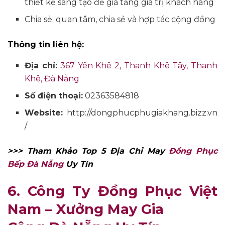
thiết kế sáng tạo để gia tăng giá trị khách hàng
Chia sẻ: quan tâm, chia sẻ và hợp tác cộng đồng
Thông tin liên hệ:
Địa chỉ:
367 Yên Khê 2, Thanh Khê Tây, Thanh
Khê, Đà Nẵng
Số điện thoại:
02363584818
Website:
http://dongphucphugiakhang.bizz.vn
/
>>> Tham Khảo Top 5 Địa Chỉ May
Đồng Phục
Bếp Đà Nẵng
Uy Tín
6. Công Ty Đồng Phục Việt
Nam – Xưởng May Gia