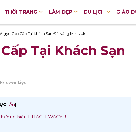
THỜI TRANG
LÀM ĐẸP
DU LỊCH
GIÁO 
Wagyu Cao Cấp Tại Khách Sạn Đà Nẵng Mikazuki
 Cấp Tại Khách Sạn
Nguyên Liệu
ỤC
[
Ẩn
]
 từ thương hiệu HITACHIWAGYU