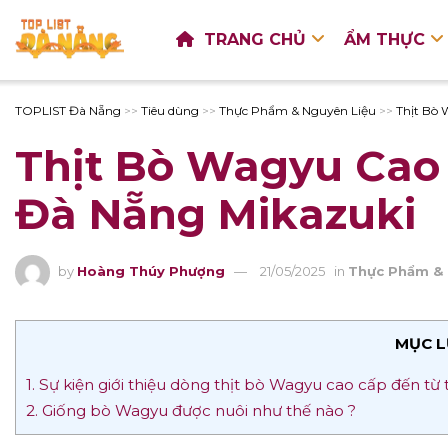
TRANG CHỦ
ẨM THỰC
TOPLIST Đà Nẵng
>>
Tiêu dùng
>>
Thực Phẩm & Nguyên Liệu
>>
Thịt Bò 
Thịt Bò Wagyu Cao
Đà Nẵng Mikazuki
by
Hoàng Thúy Phượng
21/05/2025
in
Thực Phẩm & 
MỤC L
1. Sự kiện giới thiệu dòng thịt bò Wagyu cao cấp đến
2. Giống bò Wagyu được nuôi như thế nào ?