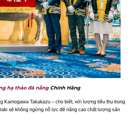
ng hạ thảo đà nẵng
Chính Hãng
 ông Kamogawa
Takakazu – cho biết, với lượng tiêu thụ trung
araki sẽ không ngừng nỗ lực để nâng
cao chất lượng sản