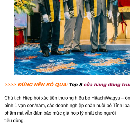
>>>> ĐỪNG NÊN BỎ QUA:
Top 8
cửa hàng đông trù
Chủ tịch Hiệp hội xúc tiến thương hiệu bò HitachiWagyu –
bình 1 vạn con/năm, các
doanh nghiệp chăn nuôi bò Tỉnh Ib
phẩm mà vẫn đảm bảo mức giá hợp lý nhất cho người
tiêu dùng.