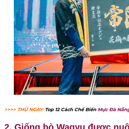
>>>> THỬ NGAY:
Top 12 Cách Chế Biến
Mực Đà Nẵn
2. Giống bò Wagyu được nuô