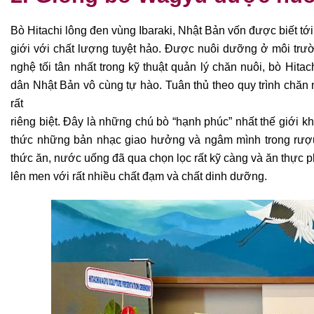
Bò Hitachi lông đen vùng Ibaraki, Nhật Bản vốn được biết tớ
giới với chất
lượng tuyệt hảo. Được nuôi dưỡng ở môi trườ
nghệ tối tân nhất trong kỹ thuật
quản lý chăn nuôi, bò Hitac
dân Nhật Bản vô cùng tự hào. Tuân thủ theo quy trình
chăn 
rất
riêng biệt. Đây là những chú bò “hạnh phúc” nhất thế giới k
thức những bản nhạc giao
hưởng và ngâm mình trong rượu
thức ăn, nước uống đã qua chọn lọc rất kỹ càng và
ăn thực p
lên men với rất nhiều chất đạm và chất dinh dưỡng.