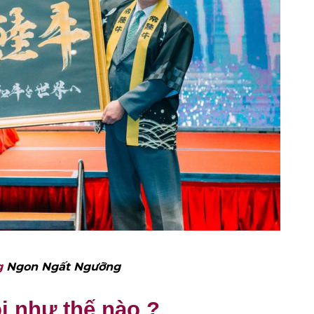
g
Ngon Ngất Ngưỡng
i như thế nào ?