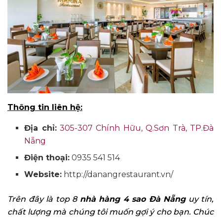
Thông tin liên hệ:
Địa chỉ:
305-307 Chính Hữu, Q.Sơn Trà, TP.Đà
Nẵng
Điện thoại:
0935 541 514
Website:
http://danangrestaurant.vn/
Trên đây là top 8
nhà hàng 4 sao Đà Nẵng
uy tín,
chất lượng mà chúng tôi muốn gợi ý cho bạn. Chúc