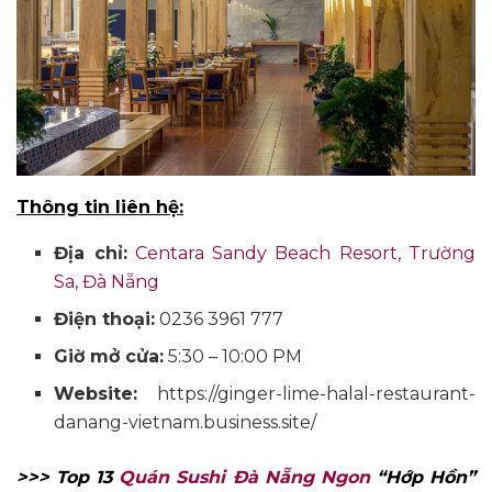
Thông tin liên hệ:
Địa chỉ:
Centara Sandy Beach Resort, Trường
Sa, Đà Nẵng
Điện thoại:
0236 3961 777
Giờ mở cửa:
5:30 – 10:00 PM
Website:
https://ginger-lime-halal-restaurant-
danang-vietnam.business.site/
>>> Top 13
Quán Sushi Đà Nẵng Ngon
“Hớp Hồn”