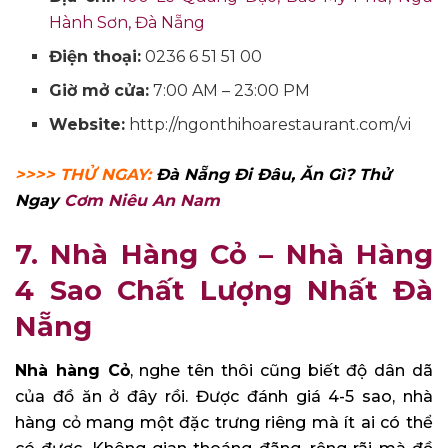
Hành Sơn, Đà Nẵng
Điện thoại:
0236 6 51 51 00
Giờ mở cửa:
7:00 AM – 23:00 PM
Website:
http://ngonthihoarestaurant.com/vi
>>>> THỬ NGAY:
Đà Nẵng Đi Đâu, Ăn Gì? Thử
Ngay
Cơm Niêu An Nam
7. Nhà Hàng Cỏ – Nhà Hàng
4 Sao Chất Lượng Nhất Đà
Nẵng
Nhà hàng Cỏ
, nghe tên thôi cũng biết độ dân dã
của đồ ăn ở đây rồi. Được đánh giá 4-5 sao, nhà
hàng cỏ mang một đặc trưng riêng mà ít ai có thể