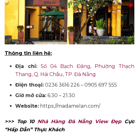
Thông tin liên hệ:
Địa chỉ:
Số 04 Bạch Đằng, Phường Thạch
Thang, Q. Hải Châu, TP. Đà Nẵng
Điện thoại:
0236 3616 226 – 0905 697 555
Giờ mở cửa:
6:30 – 21:30
Website:
https://madamelan.com/
>>> Top 10
Nhà Hàng Đà Nẵng View Đẹp
Cực
“Hấp Dẫn” Thực Khách