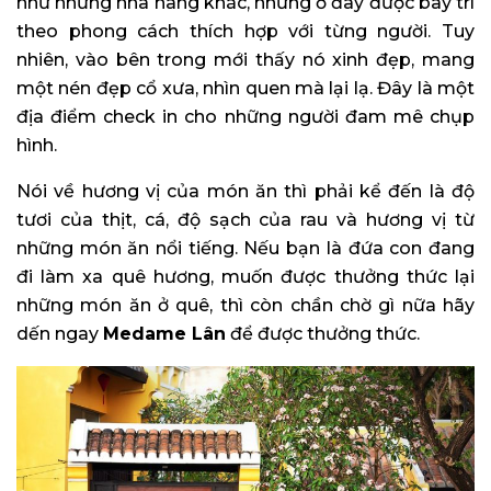
như những nhà hàng khác, nhưng ở đây được bày trí
theo phong cách thích hợp với từng người. Tuy
nhiên, vào bên trong mới thấy nó xinh đẹp, mang
một nén đẹp cổ xưa, nhìn quen mà lại lạ. Đây là một
địa điểm check in cho những người đam mê chụp
hình.
Nói về hương vị của món ăn thì phải kể đến là độ
tươi của thịt, cá, độ sạch của rau và hương vị từ
những món ăn nổi tiếng. Nếu bạn là đứa con đang
đi làm xa quê hương, muốn được thưởng thức lại
những món ăn ở quê, thì còn chần chờ gì nữa hãy
dến ngay
Medame Lân
để được thưởng thức.