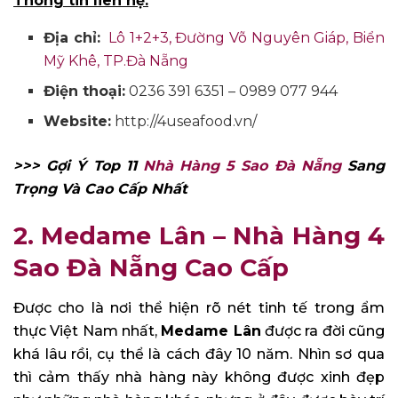
Thông tin liên hệ:
Địa chỉ:
Lô 1+2+3, Đường Võ Nguyên Giáp, Biển
Mỹ Khê, TP.Đà Nẵng
Điện thoại:
0236 391 6351 – 0989 077 944
Website:
http://4useafood.vn/
>>> Gợi Ý Top 11
Nhà Hàng 5 Sao Đà Nẵng
Sang
Trọng Và Cao Cấp Nhất
2. Medame Lân
– Nhà Hàng 4
Sao Đà Nẵng Cao Cấp
Được cho là nơi thể hiện rõ nét tinh tế trong ẩm
thực Việt Nam nhất,
Medame Lân
được ra đời cũng
khá lâu rồi, cụ thể là cách đây 10 năm. Nhìn sơ qua
thì cảm thấy nhà hàng này không được xinh đẹp