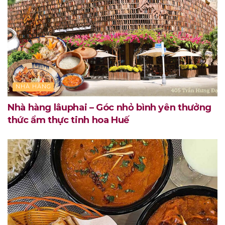
NHÀ HÀNG
Nhà hàng lâuphai – Góc nhỏ bình yên thưởng
thức ẩm thực tinh hoa Huế