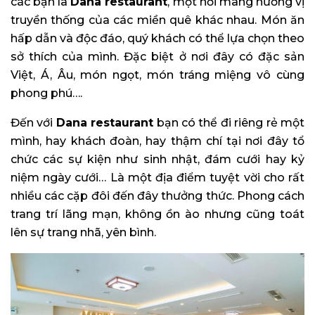
các bạn là
Dana restaurant
, một nơi mang hương vị
truyền thống của các miền quê khác nhau. Món ăn
hấp dẫn và độc đáo, quý khách có thể lựa chọn theo
sở thích của mình. Đặc biệt ở nơi đây có đặc sản
Việt, Á, Âu, món ngọt, món tráng miệng vô cùng
phong phú….
Đến với
Dana restaurant
bạn có thể đi riêng rẻ một
mình, hay khách đoàn, hay thậm chí tại nơi đây tổ
chức các sự kiện như sinh nhật, đám cưới hay kỷ
niệm ngày cưới… Là một địa điểm tuyệt vời cho rất
nhiều các cặp đôi đến đây thưởng thức. Phong cách
trang trí lãng mạn, không ồn ào nhưng cũng toát
lên sự trang nhã, yên bình.