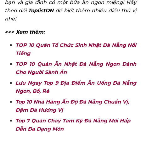
bạn và gia đình có một bữa ăn ngon miệng! Hãy
theo dõi
ToplistDN
để biết thêm nhiều điều thú vị
nhé!
>>> Xem thêm:
TOP 10 Quán Tổ Chức Sinh Nhật Đà Nẵng Nổi
Tiếng
TOP 10 Quán Ăn Nhật Đà Nẵng Ngon Dành
Cho Người Sành Ăn
Lưu Ngay Top 9 Địa Điểm Ăn Uống Đà Nẵng
Ngon, Bổ, Rẻ
Top 10 Nhà Hàng Ấn Độ Đà Nẵng Chuẩn Vị,
Đậm Đà Hương Vị
Top 7
Quán Chay Tam Kỳ
Đà Nẵng Mới Hấp
Dẫn Đa Dạng Món