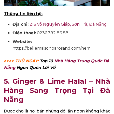
Thông tin liên hệ:
Địa chỉ:
216 Võ Nguyên Giáp, Sơn Trà, Đà Nẵng
Điện thoại:
0236 392 86 88
Website:
https://bellemaisonparosand.com/nem
>>>> THỬ NGAY:
Top 10
Nhà Hàng Trung Quốc Đà
Nẵng
Ngon Quên Lối Về
5. Ginger & Lime Halal – Nhà
Hàng Sang Trọng Tại Đà
Nẵng
Được cho là nơi bán những đồ ăn ngon không khác