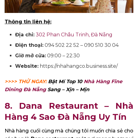
Thông tin liên hệ:
Địa chỉ:
302 Phan Châu Trinh, Đà Nẵng
Điện thoại:
094 502 22 52 – 090 510 30 04
Giờ mở cửa:
09:00 – 22:30
Website:
https://nhahangco.business.site/
>>>> THỬ NGAY:
Bật Mí Top 10
Nhà Hàng Fine
Dining Đà Nẵng
Sang – Xịn – Mịn
8. Dana Restaurant – Nhà
Hàng 4 Sao Đà Nẵng Uy Tín
Nhà hàng cuối cùng mà chúng tôi muốn chia sẻ cho