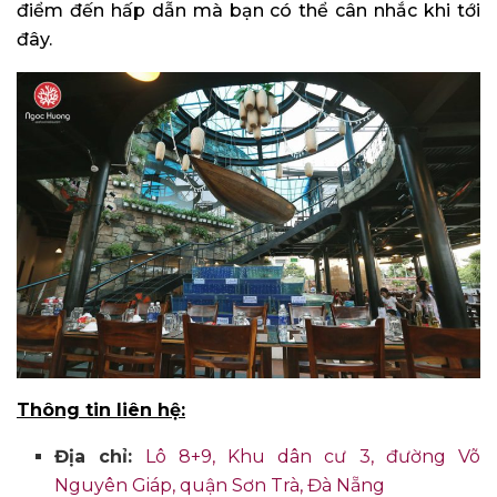
điểm đến hấp dẫn mà bạn có thể cân nhắc khi tới
đây.
Thông tin liên hệ:
Địa chỉ:
Lô 8+9, Khu dân cư 3, đường Võ
Nguyên Giáp, quận Sơn Trà, Đà Nẵng