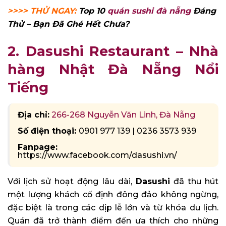
>>>> THỬ NGAY:
Top 10
quán sushi đà nẵng
Đáng
Thử – Bạn Đã Ghé Hết Chưa?
2. Dasushi Restaurant – Nhà
hàng Nhật Đà Nẵng Nổi
Tiếng
Địa chỉ:
266-268 Nguyễn Văn Linh, Đà Nẵng
Số điện thoại:
0901 977 139 | 0236 3573 939
Fanpage:
https://www.facebook.com/dasushi.vn/
Với lịch sử hoạt động lâu dài,
Dasushi
đã thu hút
một lượng khách cố định đông đảo không ngừng,
đặc biệt là trong các dịp lễ lớn và từ khóa du lịch.
Quán đã trở thành điểm đến ưa thích cho những