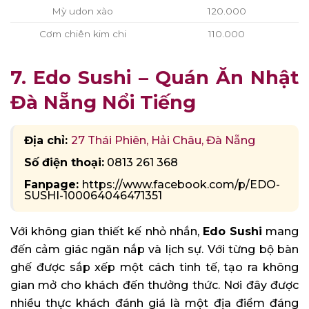
Mỳ udon xào
120.000
Cơm chiên kim chi
110.000
7. Edo Sushi – Quán Ăn Nhật
Đà Nẵng Nổi Tiếng
Địa chỉ:
27 Thái Phiên, Hải Châu, Đà Nẵng
Số điện thoại:
0813 261 368
Fanpage:
https://www.facebook.com/p/EDO-
SUSHI-100064046471351
Với không gian thiết kế nhỏ nhắn,
Edo Sushi
mang
đến cảm giác ngăn nắp và lịch sự. Với từng bộ bàn
ghế được sắp xếp một cách tinh tế, tạo ra không
gian mở cho khách đến thưởng thức. Nơi đây được
nhiều thực khách đánh giá là một địa điểm đáng