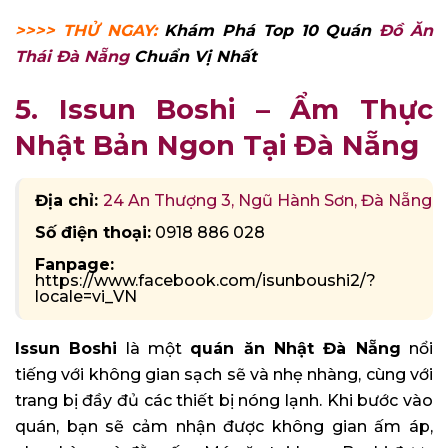
>>>> THỬ NGAY:
Khám Phá Top 10 Quán
Đồ Ăn
Thái Đà Nẵng
Chuẩn Vị Nhất
5. Issun Boshi – Ẩm Thực
Nhật Bản Ngon Tại Đà Nẵng
Địa chỉ:
24 An Thượng 3, Ngũ Hành Sơn, Đà Nẵng
Số điện thoại:
0918 886 028
Fanpage:
https://www.facebook.com/isunboushi2/?
locale=vi_VN
Issun Boshi
là một
quán ăn Nhật Đà Nẵng
nổi
tiếng với không gian sạch sẽ và nhẹ nhàng, cùng với
trang bị đầy đủ các thiết bị nóng lạnh. Khi bước vào
quán, bạn sẽ cảm nhận được không gian ấm áp,