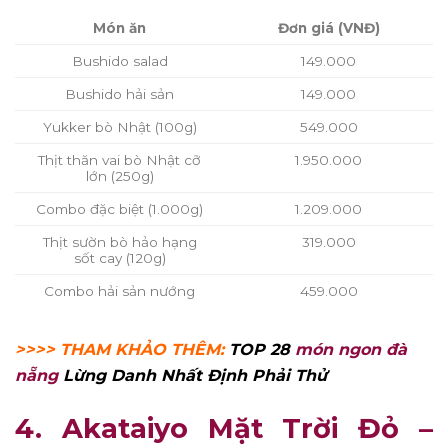
Món ăn
Đơn giá (VNĐ)
Bushido salad
149.000
Bushido hải sản
149.000
Yukker bò Nhật (100g)
549.000
Thịt thăn vai bò Nhật cỡ
1.950.000
lớn (250g)
Combo đặc biệt (1.000g)
1.209.000
Thịt sườn bò hảo hạng
319.000
sốt cay (120g)
Combo hải sản nướng
459.000
>>>> THAM KHẢO THÊM:
TOP 28
món ngon đà
nẵng
Lừng Danh Nhất Định Phải Thử
4. Akataiyo Mặt Trời Đỏ –