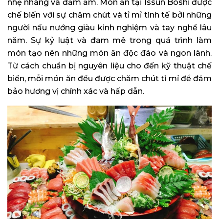
nhẹ nhàng và đằm ấm. Món ăn tại Issun Boshi được
chế biến với sự chăm chút và tỉ mỉ tinh tế bởi những
người nấu nướng giàu kinh nghiệm và tay nghề lâu
năm. Sự kỷ luật và đam mê trong quá trình làm
món tạo nên những món ăn độc đáo và ngon lành.
Từ cách chuẩn bị nguyên liệu cho đến kỹ thuật chế
biến, mỗi món ăn đều được chăm chút tỉ mỉ để đảm
bảo hương vị chính xác và hấp dẫn.