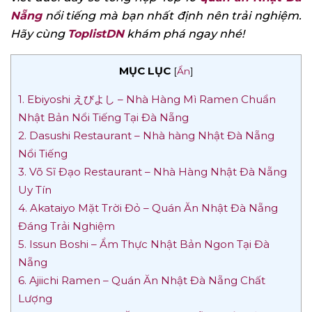
Nẵng
nổi tiếng mà bạn nhất định nên trải nghiệm.
Hãy cùng
ToplistDN
khám phá ngay nhé!
MỤC LỤC
[
Ẩn
]
1. Ebiyoshi えびよし – Nhà Hàng Mì Ramen Chuẩn
Nhật Bản Nổi Tiếng Tại Đà Nẵng
2. Dasushi Restaurant – Nhà hàng Nhật Đà Nẵng
Nổi Tiếng
3. Võ Sĩ Đạo Restaurant – Nhà Hàng Nhật Đà Nẵng
Uy Tín
4. Akataiyo Mặt Trời Đỏ – Quán Ăn Nhật Đà Nẵng
Đáng Trải Nghiệm
5. Issun Boshi – Ẩm Thực Nhật Bản Ngon Tại Đà
Nẵng
6. Ajiichi Ramen – Quán Ăn Nhật Đà Nẵng Chất
Lượng