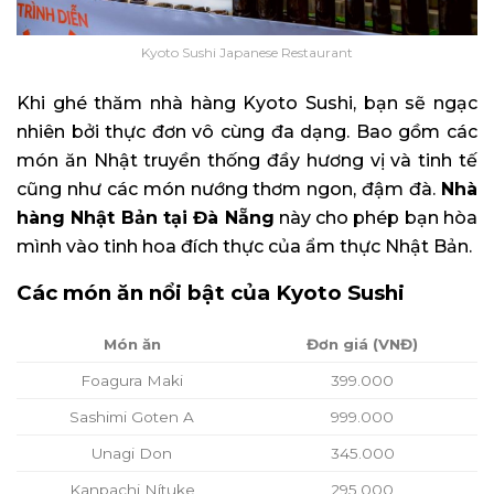
Kyoto Sushi Japanese Restaurant
Khi ghé thăm nhà hàng Kyoto Sushi, bạn sẽ ngạc
nhiên bởi thực đơn vô cùng đa dạng. Bao gồm các
món ăn Nhật truyền thống đầy hương vị và tinh tế
cũng như các món nướng thơm ngon, đậm đà.
Nhà
hàng Nhật Bản tại Đà Nẵng
này cho phép bạn hòa
mình vào tinh hoa đích thực của ẩm thực Nhật Bản.
Các món ăn nổi bật của Kyoto Sushi
Món ăn
Đơn giá (VNĐ)
Foagura Maki
399.000
Sashimi Goten A
999.000
Unagi Don
345.000
Kanpachi Nítuke
295.000