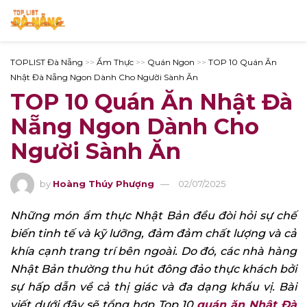
TOPLIST Đà Nẵng
>>
Ẩm Thực
>>
Quán Ngon
>>
TOP 10 Quán Ăn
Nhật Đà Nẵng Ngon Dành Cho Người Sành Ăn
TOP 10 Quán Ăn Nhật Đà
Nẵng Ngon Dành Cho
Người Sành Ăn
by
Hoàng Thúy Phượng
02/07/2025
Những món ẩm thực Nhật Bản đều đòi hỏi sự chế
biến tinh tế và kỹ lưỡng, đảm đảm chất lượng và cả
khía cạnh trang trí bên ngoài. Do đó, các nhà hàng
Nhật Bản thường thu hút đông đảo thực khách bởi
sự hấp dẫn về cả thị giác và đa dạng khẩu vị. Bài
viết dưới đây sẽ tổng hợp Top 10
quán ăn Nhật Đà