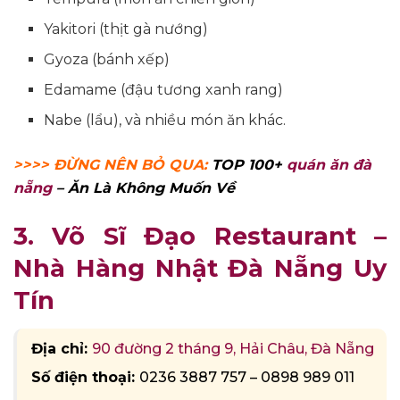
Yakitori (thịt gà nướng)
Gyoza (bánh xếp)
Edamame (đậu tương xanh rang)
Nabe (lẩu), và nhiều món ăn khác.
>>>> ĐỪNG NÊN BỎ QUA:
TOP 100+
quán ăn đà
nẵng
– Ăn Là Không Muốn Về
3. Võ Sĩ Đạo Restaurant –
Nhà Hàng Nhật Đà Nẵng Uy
Tín
Địa chỉ:
90 đường 2 tháng 9, Hải Châu, Đà Nẵng
Số điện thoại:
0236 3887 757 – 0898 989 011