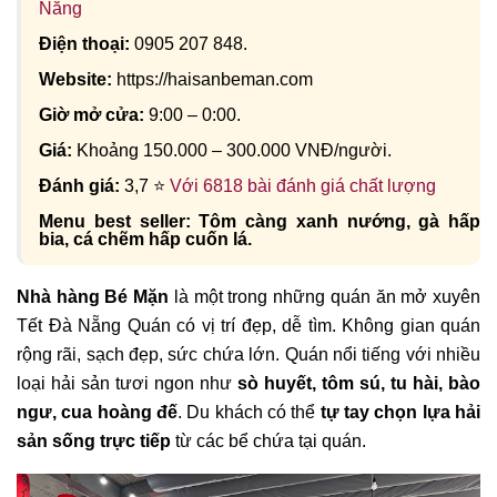
Nẵng
Điện thoại:
0905 207 848.
Website:
https://haisanbeman.com
Giờ mở cửa:
9:00 – 0:00.
Giá:
Khoảng 150.000 – 300.000 VNĐ/người.
Đánh giá:
3,7 ⭐
Với 6818 bài đánh giá chất lượng
Menu best seller: Tôm càng xanh nướng, gà hấp
bia, cá chẽm hấp cuốn lá.
Nhà hàng Bé Mặn
là một trong những quán ăn mở xuyên
Tết Đà Nẵng
Quán có vị trí đẹp, dễ tìm. Không gian quán
rộng rãi, sạch đẹp, sức chứa lớn. Quán
nổi tiếng với nhiều
loại hải sản tươi ngon như
sò huyết, tôm sú, tu hài, bào
ngư, cua hoàng đế
. Du khách có thể
tự tay chọn lựa hải
sản sống trực tiếp
từ các bể chứa tại quán.