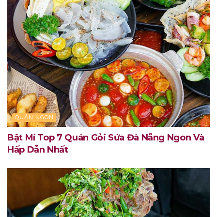
QUÁN NGON
Bật Mí Top 7 Quán Gỏi Sứa Đà Nẵng Ngon Và
Hấp Dẫn Nhất