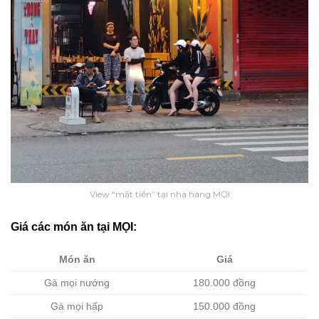
View “mặt tiền” tại nhà hàng MỌI
Giá các món ăn tại MỌI:
Món ăn
Giá
Gà mọi nướng
180.000 đồng
Gà mọi hấp
150.000 đồng