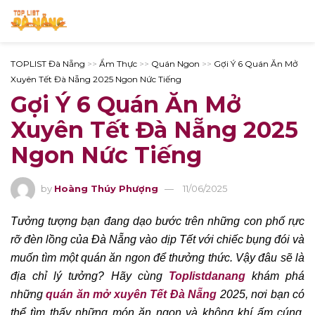
TOPLIST Đà Nẵng
>>
Ẩm Thực
>>
Quán Ngon
>>
Gợi Ý 6 Quán Ăn Mở
Xuyên Tết Đà Nẵng 2025 Ngon Nức Tiếng
Gợi Ý 6 Quán Ăn Mở
Xuyên Tết Đà Nẵng 2025
Ngon Nức Tiếng
by
Hoàng Thúy Phượng
11/06/2025
Tưởng tượng bạn đang dạo bước trên những con phố rực
rỡ đèn lồng của Đà Nẵng vào dịp Tết với chiếc bụng đói và
muốn tìm một quán ăn ngon để thưởng thức. Vậy đâu sẽ là
địa chỉ lý tưởng? Hãy cùng
Toplistdanang
khám phá
những
quán ăn mở xuyên Tết Đà Nẵng
2025, nơi bạn có
thể tìm thấy những món ăn ngon và không khí ấm cúng.