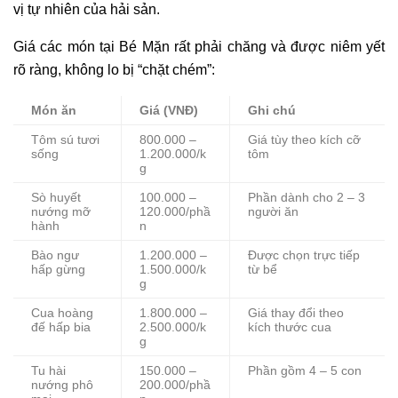
vị tự nhiên của hải sản.
Giá các món tại Bé Mặn rất phải chăng và được niêm yết
rõ ràng, không lo bị “chặt chém”:
Món ăn
Giá (VNĐ)
Ghi chú
Tôm sú tươi
800.000 –
Giá tùy theo kích cỡ
sống
1.200.000/k
tôm
g
Sò huyết
100.000 –
Phần dành cho 2 – 3
nướng mỡ
120.000/phầ
người ăn
hành
n
Bào ngư
1.200.000 –
Được chọn trực tiếp
hấp gừng
1.500.000/k
từ bể
g
Cua hoàng
1.800.000 –
Giá thay đổi theo
đế hấp bia
2.500.000/k
kích thước cua
g
Tu hài
150.000 –
Phần gồm 4 – 5 con
nướng phô
200.000/phầ