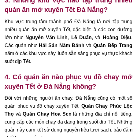
3. Những khu vực nào tập trung nhiều
quán ăn mở xuyên Tết Đà Nẵng?
Khu vực trung tâm thành phố Đà Nẵng là nơi tập trung
nhiều quán ăn mở xuyên Tết, đặc biệt là các con đường
lớn như
Nguyễn Văn Linh
,
Lê Duẩn
, và
Hoàng Diệu
.
Các quán như
Hải Sản Năm Đảnh
và
Quán Bếp Trang
nằm ở các khu vực này, luôn sẵn sàng phục vụ thực khách
suốt dịp Tết.
4. Có quán ăn nào phục vụ đồ chay mở
xuyên Tết ở Đà Nẵng không?
Đối với những người ăn chay, Đà Nẵng cũng có một số
quán phục vụ đồ chay xuyên Tết.
Quán Chay Phúc Lộc
Thọ
và
Quán Chay Hoa Sen
là những địa chỉ nổi tiếng,
cung cấp các món chay đa dạng trong suốt dịp Tết. Những
quán này cam kết sử dụng nguyên liệu tươi sạch, bảo đảm