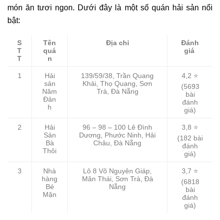
món ăn tươi ngon. Dưới đây là một số quán hải sản nổi
bật:
S
Tên
Địa chỉ
Đánh
T
quá
giá
T
n
1
Hải
139/59/38, Trần Quang
4,2 ⭐
sản
Khải, Thọ Quang, Sơn
(5693
Năm
Trà, Đà Nẵng
bài
Đản
đánh
h
giá)
2
Hải
96 – 98 – 100 Lê Đình
3,8 ⭐
Sản
Dương, Phước Ninh, Hải
(182 bài
Bà
Châu, Đà Nẵng
đánh
Thôi
giá)
3
Nhà
Lô 8 Võ Nguyên Giáp,
3,7 ⭐
hàng
Mân Thái, Sơn Trà, Đà
(6818
Bé
Nẵng
bài
Mặn
đánh
giá)