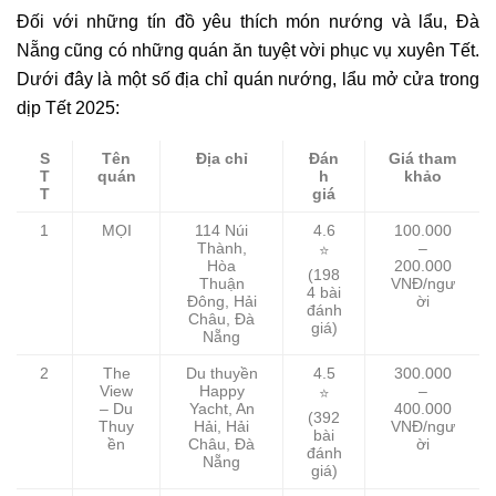
Đối với những tín đồ yêu thích món nướng và lẩu, Đà
Nẵng cũng có những quán ăn tuyệt vời phục vụ xuyên Tết.
Dưới đây là một số địa chỉ quán nướng, lẩu mở cửa trong
dịp Tết 2025:
S
Tên
Địa chỉ
Đán
Giá tham
T
quán
h
khảo
T
giá
1
MỌI
114 Núi
4.6
100.000
Thành,
–
⭐
Hòa
200.000
(198
Thuận
VNĐ/ngư
4 bài
Đông, Hải
ời
đánh
Châu, Đà
giá)
Nẵng
2
The
Du thuyền
4.5
300.000
View
Happy
–
⭐
– Du
Yacht, An
400.000
(392
Thuy
Hải, Hải
VNĐ/ngư
bài
ền
Châu, Đà
ời
đánh
Nẵng
giá)