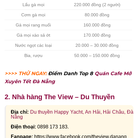
Lẩu gà mọi
220.000 đồng (2 người)
Cơm gà mọi
80.000 đồng
Gà mọi rang muối
160.000 đồng
Gà mọi xào sả ớt
170.000 đồng
Nước ngọt các loại
20.000 – 30.000 đồng
Bia, rượu
50.000 – 150.000 đồng
>>>> THỬ NGAY:
Điểm Danh Top 8
Quán Cafe Mở
Xuyên Tết Đà Nẵng
2. Nhà hàng The View – Du Thuyền
Địa chỉ:
Du thuyền Happy Yacht, An Hải, Hải Châu, Đà
Nẵng
Điện thoại:
0898 173 183.
Fanpage:
https://www.facebook.com/theview.danang