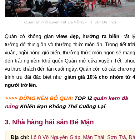
Quán ăn mở xuyên Tết Đà Nẵng – Hải Sản Bà Thôi
Quán có không gian
view đẹp, hướng ra biển
, rất lý
tưởng để thư giãn và thưởng thức món ăn. Trong tiết trời
xuân, ngồi hóng gió biển, thưởng thức món ngon sẽ mang
đến trải nghiệm khó quên.
Quán mở cửa xuyên Tết, phục
vụ thực khách đến tận cuối ngày. Quán còn có các chương
trình ưu đãi đặc biệt như
giảm giá 10% cho nhóm từ 4
người trở lên
.
>>>> ĐỪNG NÊN BỎ QUA:
TOP 12
quán kem đà
nẵng
Khiến Bạn Không Thể Cưỡng Lại
3. Nhà hàng hải sản Bé Mặn
Địa chỉ:
Lô 8 Võ Nguyên Giáp, Mân Thái, Sơn Trà, Đà