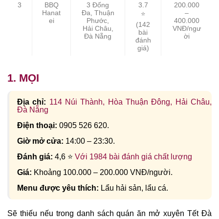
3
BBQ
3 Đống
3.7
200.000
Hanat
Đa, Thuận
–
⭐
ei
Phước,
400.000
(142
Hải Châu,
VNĐ/ngư
bài
Đà Nẵng
ời
đánh
giá)
1. MỌI
Địa chỉ:
114 Núi Thành, Hòa Thuận Đông, Hải Châu,
Đà Nẵng
Điện thoại:
0905 526 620.
Giờ mở cửa:
14:00 – 23:30.
Đánh giá:
4,6
⭐
Với 1984 bài đánh giá chất lượng
Giá:
Khoảng 100.000 – 200.000 VNĐ/người.
Menu được yêu thích:
Lẩu hải sản, lẩu cá.
Sẽ thiếu nếu trong danh sách quán ăn mở xuyên Tết Đà