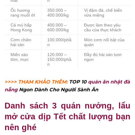
mai
n
Ốc hương
350.000 –
Vị đậm đà, chế biến
rang muối ớt
400.000/kg
vừa miệng
Cá mú hấp
400.000 –
Được làm theo yêu
Hong Kong
600.000/kg
cầu của thực khách
Cơm chiên
100.000/phầ
Món cơm nổi bật của
hải sản
n
quán
Miến xào
120.000 –
Đầy đủ hải sản tươi
tôm, mực
150.000/phầ
ngon
n
>>>> THAM KHẢO THÊM:
TOP 10
quán ăn nhật đà
nẵng
Ngon Dành Cho Người Sành Ăn
Danh sách 3 quán nướng, lẩu
mở cửa dịp Tết chất lượng bạn
nên ghé