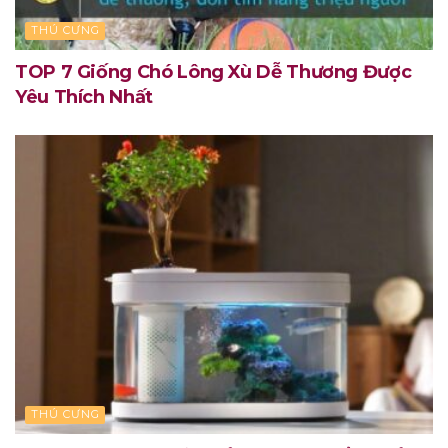
THÚ CƯNG
TOP 7 Giống Chó Lông Xù Dễ Thương Được
Yêu Thích Nhất
THÚ CƯNG