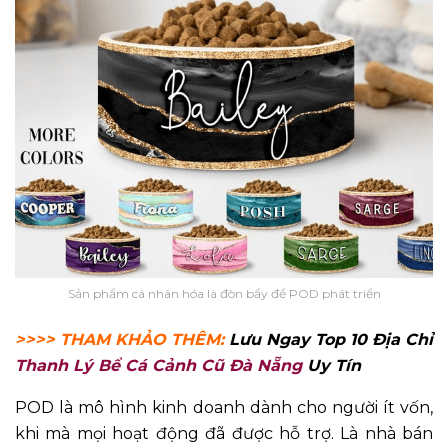
Sản phẩm cá nhân hóa là đòn bẩy để POD phát triển
>>>> THAM KHẢO THÊM:
Lưu Ngay Top 10 Địa Chỉ
Thanh Lý Bể Cá Cảnh Cũ Đà Nẵng
Uy Tín
POD là mô hình kinh doanh dành cho người ít vốn,
khi mà mọi hoạt động đã được hỗ trợ. Là nhà bán