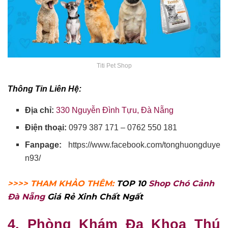
Titi Pet Shop
Thông Tin Liên Hệ:
Địa chỉ:
330 Nguyễn Đình Tựu, Đà Nẵng
Điện thoại:
0979 387 171 – 0762 550 181
Fanpage:
https://www.facebook.com/tonghuongduye
n93/
>>>> THAM KHẢO THÊM:
TOP 10
Shop Chó Cảnh
Đà Nẵng
Giá Rẻ Xinh Chất Ngất
4. Phòng Khám Đa Khoa Thú