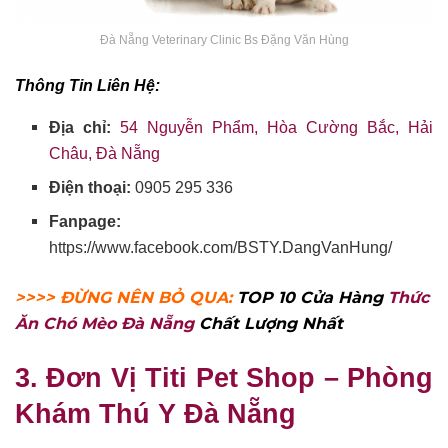
Đà Nẵng Veterinary Clinic Bs Đặng Văn Hùng
Thông Tin Liên Hệ:
Địa chỉ:
54 Nguyễn Phẩm, Hòa Cường Bắc, Hải
Châu, Đà Nẵng
Điện thoại:
0905 295 336
Fanpage:
https://www.facebook.com/BSTY.DangVanHung/
>>>> ĐỪNG NÊN BỎ QUA:
TOP 10 Cửa Hàng
Thức
Ăn Chó Mèo Đà Nẵng
Chất Lượng Nhất
3. Đơn Vị Titi Pet Shop – Phòng
Khám Thú Y Đà Nẵng