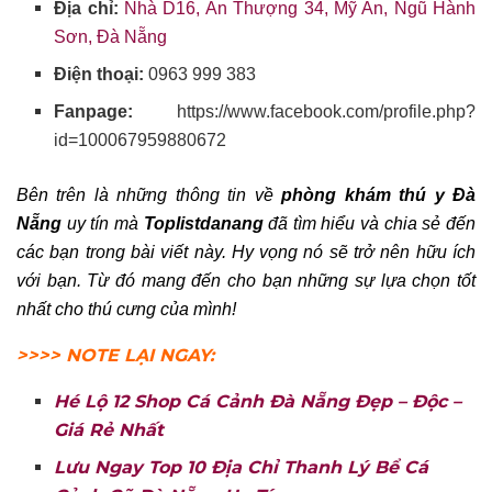
Địa chỉ:
Nhà D16, An Thượng 34, Mỹ An, Ngũ Hành
Sơn, Đà Nẵng
Điện thoại:
0963 999 383
Fanpage:
https://www.facebook.com/profile.php?
id=100067959880672
Bên trên là những thông tin về
phòng khám thú y Đà
Nẵng
uy tín mà
Toplistdanang
đã tìm hiểu và chia sẻ đến
các bạn trong bài viết này. Hy vọng nó sẽ trở nên hữu ích
với bạn. Từ đó mang đến cho bạn những sự lựa chọn tốt
nhất cho thú cưng của mình!
>>>> NOTE LẠI NGAY:
Hé Lộ 12 Shop Cá Cảnh Đà Nẵng Đẹp – Độc –
Giá Rẻ Nhất
Lưu Ngay Top 10 Địa Chỉ Thanh Lý Bể Cá