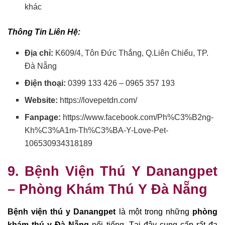
khác
Thông Tin Liên Hệ:
Địa chỉ:
K609/4, Tôn Đức Thắng, Q.Liên Chiểu, TP.
Đà Nẵng
Điện thoại:
0399 133 426 – 0965 357 193
Website:
https://lovepetdn.com/
Fanpage:
https://www.facebook.com/Ph%C3%B2ng-
Kh%C3%A1m-Th%C3%BA-Y-Love-Pet-
106530934318189
9. Bệnh Viện
Thú Y Danangpet
–
Phòng Khám Thú Y Đà Nẵng
Bệnh viện thú y Danangpet
là một trong những
phòng
khám thú y Đà Nẵng
nổi tiếng. Tại đây cung cấp rất đa