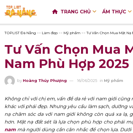
TRANG CHỦ
ẨM THỰC
TOPLIST Đà Nẵng
>>
Làm đẹp
>>
Mỹ phẩm
>>
Tư Vấn Chọn Mua Mặt Nạ 
Tư Vấn Chọn Mua M
Nam Phù Hợp 2025
by
Hoàng Thúy Phượng
16/06/2025
in
Mỹ phẩm
Không chỉ với chị em, vấn đề da rẻ với nam giới cũng 
khác với phái đẹp. Nhưng yêu cầu làm sạch, dưỡng 
nạ chăm sóc da với nam giới không còn quá xa lạ, g
hơn.
Mặt nạ đất sét là lựa chọn phù hợp cho phái mạ
nam
mà người dùng cần cân nhắc để chọn lựa. Dưới 