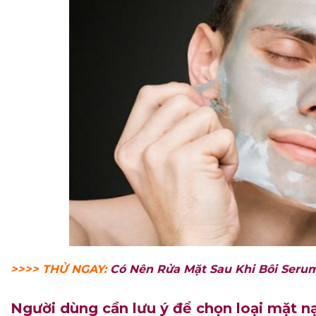
>>>> THỬ NGAY:
Có Nên Rửa Mặt Sau Khi Bôi Seru
Người dùng cần lưu ý để chọn loại mặt n