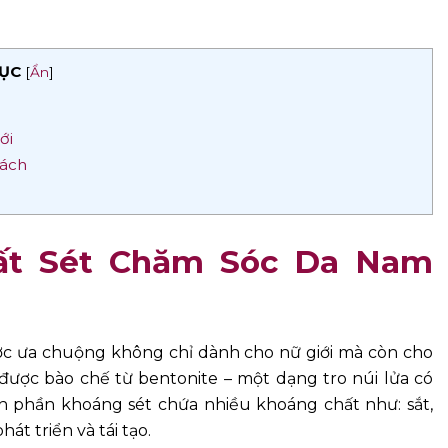
ỤC
[
Ẩn
]
ới
Cách
ất Sét Chăm Sóc Da Nam
ợc ưa chuộng không chỉ dành cho nữ giới mà còn cho
ược bào chế từ bentonite – một dạng tro núi lửa có
 phần khoáng sét chứa nhiều khoáng chất như: sắt,
át triển và tái tạo.