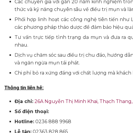
Các chuyên gia với gần 20 năm kinh nghiệm tron
thức và kỹ năng chuyên sâu về điều trị mụn và là
Phối hợp linh hoạt các công nghệ tiên tiến như La
các phương pháp thảo dược để đảm bảo hiệu quả đ
Tư vấn trực tiếp tình trạng da mụn và đưa ra q
nhau.
Dịch vụ chăm sóc sau điều trị chu đáo, hướng dẫ
và ngăn ngừa mụn tái phát.
Chi phí bỏ ra xứng đáng với chất lượng mà khách
Thông tin liên hệ:
Địa chỉ:
26A Nguyễn Thị Minh Khai, Thạch Thang,
Số điện thoại:
Hotline:
0236 888 9968
Lễ tân:
02363 828 865