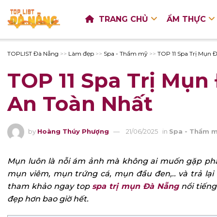
TRANG CHỦ
ẨM THỰC
TOPLIST Đà Nẵng
>>
Làm đẹp
>>
Spa - Thẩm mỹ
>>
TOP 11 Spa Trị Mụn 
TOP 11 Spa Trị Mụn
An Toàn Nhất
by
Hoàng Thúy Phượng
21/06/2025
in
Spa - Thẩm 
Mụn luôn là nỗi ám ảnh mà không ai muốn gặp phải.
mụn viêm, mụn trứng cá, mụn đầu đen,.. và trả lại
tham khảo ngay top
spa trị mụn Đà Nẵng
nổi tiếng
đẹp hơn bao giờ hết.