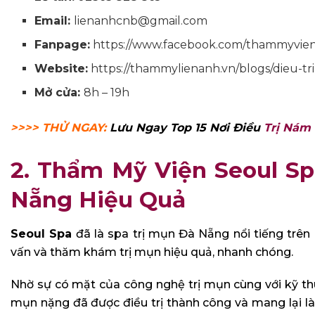
Email:
lienanhcnb@gmail.com
Fanpage:
https://www.facebook.com/thammyvie
Website:
https://thammylienanh.vn/blogs/dieu-tr
Mở cửa:
8h – 19h
>>>> THỬ NGAY:
Lưu Ngay Top 15 Nơi Điều
Trị Nám
2. Thẩm Mỹ Viện Seoul Sp
Nẵng Hiệu Quả
Seoul Spa
đã là spa trị mụn Đà Nẵng nổi tiếng trên 
vấn và thăm khám trị mụn hiệu quả, nhanh chóng.
Nhờ sự có mặt của công nghệ trị mụn cùng với kỹ th
mụn nặng đã được điều trị thành công và mang lại l