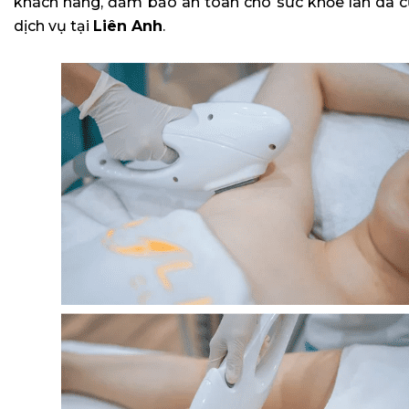
khách hàng, đảm bảo an toàn cho sức khỏe làn da củ
dịch vụ tại
Liên Anh
.