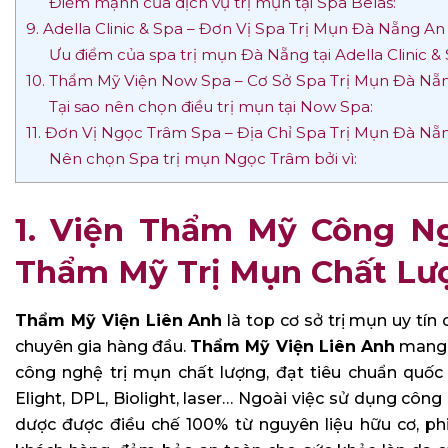
Điểm mạnh của dịch vụ trị mụn tại Spa Belas:
9. Adella Clinic & Spa – Đơn Vị Spa Trị Mụn Đà Nẵng An
Ưu điểm của spa trị mụn Đà Nẵng tại Adella Clinic & 
10. Thẩm Mỹ Viện Now Spa – Cơ Sở Spa Trị Mụn Đà N
Tại sao nên chọn điều trị mụn tại Now Spa:
11. Đơn Vị Ngọc Trâm Spa – Địa Chỉ Spa Trị Mụn Đà Nẵ
Nên chọn Spa trị mụn Ngọc Trâm bởi vì:
1. Viện Thẩm Mỹ Công Ng
Thẩm Mỹ Trị Mụn Chất Lư
Thẩm Mỹ Viện Liên Anh
là top cơ sở trị mụn uy tín
chuyên gia hàng đầu.
Thẩm Mỹ Viện Liên Anh
mang đ
công nghệ trị mụn chất lượng, đạt tiêu chuẩn quố
Elight, DPL, Biolight, laser… Ngoài việc sử dụng côn
dược được điều chế 100% từ nguyên liệu hữu cơ, phi 