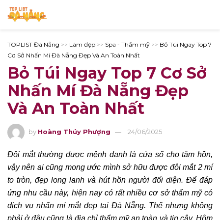
TOPLIST Đà Nẵng
>>
Làm đẹp
>>
Spa - Thẩm mỹ
>>
Bỏ Túi Ngay Top 7
Cơ Sở Nhấn Mí Đà Nẵng Đẹp Và An Toàn Nhất
Bỏ Túi Ngay Top 7 Cơ Sở
Nhấn Mí Đà Nẵng Đẹp
Và An Toàn Nhất
by
Hoàng Thúy Phượng
24/06/2025
Đôi mắt thường được mệnh danh là cửa sổ cho tâm hồn,
vậy nên ai cũng mong ước mình sở hữu được đôi mắt 2 mí
to tròn, đẹp long lanh và hút hồn người đối diện. Để đáp
ứng nhu cầu này, hiện nay có rất nhiều cơ sở thẩm mỹ có
dịch vụ nhấn mí mắt đẹp tại Đà Nẵng. Thế nhưng không
phải ở đâu cũng là địa chỉ thẩm mỹ an toàn và tin cậy. Hôm