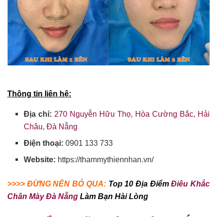
Thông tin liên hệ:
Địa chỉ:
270 Nguyễn Hữu Thọ, Hòa Cường Bắc, Hải
Châu, Đà Nẵng
Điện thoại:
0901 133 733
Website:
https://thammythiennhan.vn/
>>>> ĐỪNG NÊN BỎ QUA:
Top 10 Địa Điểm
Điêu Khắc
Chân Mày Đà Nẵng
Làm Bạn Hài Lòng