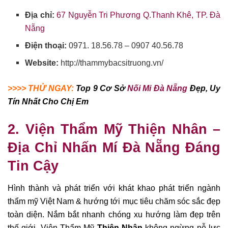
Địa chỉ:
67 Nguyễn Tri Phương Q.Thanh Khê, TP. Đà
Nẵng
Điện thoại:
0971. 18.56.78 – 0907 40.56.78
Website:
http://thammybacsitruong.vn/
>>>> THỬ NGAY:
Top 9 Cơ Sở
Nối Mi Đà Nẵng
Đẹp, Uy
Tín Nhất Cho Chị Em
2. Viện Thẩm Mỹ Thiện Nhân –
Địa Chỉ Nhấn Mí
Đà Nẵng Đáng
Tin Cậy
Hình thành và phát triển với khát khao phát triển ngành
thẩm mỹ Việt Nam & hướng tới mục tiêu chăm sóc sắc đẹp
toàn diện. Nắm bắt nhanh chóng xu hướng làm đẹp trên
thế giới, Viện Thẩm Mỹ
Thiện Nhân
không ngừng nỗ lực