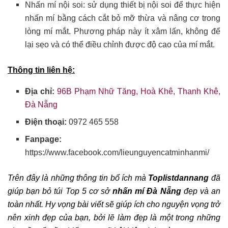
Nhấn mí nội soi: sử dụng thiết bị nội soi để thực hiện
nhấn mí bằng cách cắt bỏ mỡ thừa và nâng cơ trong
lòng mí mắt. Phương pháp này ít xâm lấn, không để
lại sẹo và có thể điều chỉnh được độ cao của mí mắt.
Thông tin liên hệ:
Địa chỉ:
96B Phạm Nhữ Tăng, Hoà Khê, Thanh Khê,
Đà Nẵng
Điện thoại:
0972 465 558
Fanpage:
https://www.facebook.com/lieunguyencatminhanmi/
Trên đây là những thông tin bổ ích mà
Toplistdannang
đã
giúp bạn bỏ túi Top 5 cơ sở
nhấn mí
Đà Nẵng
đẹp và an
toàn
nhất.
Hy vọng bài viết sẽ giúp ích cho nguyện vọng trở
nên xinh đẹp của bạn, bởi lẽ làm đẹp là một trong những