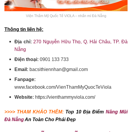
Viện Thẩm Mỹ Quốc Tế VIOLA – nhấn mí Đà Nẵng
Thông tin liên hệ:
Địa chỉ:
270 Nguyễn Hữu Thọ, Q. Hải Châu, TP. Đà
Nẵng
Điện thoại:
0901 133 733
Email:
bacsithiennhan@gmail.com
Fanpage:
www.facebook.com/VienThamMyQuocTeViola
Website:
https://vienthammyviola.com/
>>>> THAM KHẢO THÊM:
Top 10 Địa Điểm
Nâng Mũi
Đà Nẵng
An Toàn Cho Phái Đẹp