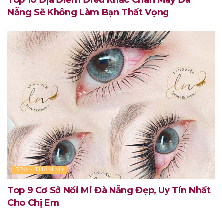
Top 10 Địa Điểm Điêu Khắc Chân Mày Đà
Nẵng Sẽ Không Làm Bạn Thất Vọng
SPA - THẨM MỸ
Top 9 Cơ Sở Nối Mi Đà Nẵng Đẹp, Uy Tín Nhất
Cho Chị Em