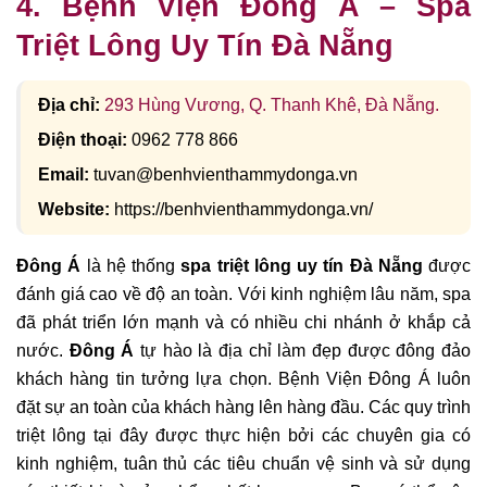
4. Bệnh Viện Đông Á – Spa
Triệt Lông Uy Tín Đà Nẵng
Địa chỉ:
293 Hùng Vương, Q. Thanh Khê, Đà Nẵng.
Điện thoại:
0962 778 866
Email:
tuvan@benhvienthammydonga.vn
Website:
https://benhvienthammydonga.vn/
Đông Á
là hệ thống
spa triệt lông uy tín Đà Nẵng
được
đánh giá cao về độ an toàn. Với kinh nghiệm lâu năm, spa
đã phát triển lớn mạnh và có nhiều chi nhánh ở khắp cả
nước.
Đông Á
tự hào là địa chỉ làm đẹp được đông đảo
khách hàng tin tưởng lựa chọn. Bệnh Viện Đông Á luôn
đặt sự an toàn của khách hàng lên hàng đầu. Các quy trình
triệt lông tại đây được thực hiện bởi các chuyên gia có
kinh nghiệm, tuân thủ các tiêu chuẩn vệ sinh và sử dụng