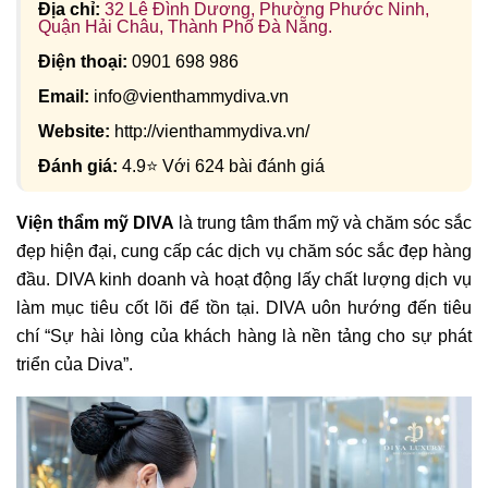
Địa chỉ:
32 Lê Đình Dương, Phường Phước Ninh,
Quận Hải Châu, Thành Phố Đà Nẵng.
Điện thoại:
0901 698 986
Email:
info@vienthammydiva.vn
Website:
http://vienthammydiva.vn/
Đánh giá:
4.9⭐ Với 624 bài đánh giá
Viện thẩm mỹ DIVA
là trung tâm thẩm mỹ và chăm sóc sắc
đẹp hiện đại, cung cấp các dịch vụ chăm sóc sắc đẹp hàng
đầu. DIVA kinh doanh và hoạt động lấy chất lượng dịch vụ
làm mục tiêu cốt lõi để tồn tại. DIVA uôn hướng đến tiêu
chí “Sự hài lòng của khách hàng là nền tảng cho sự phát
triển của Diva”.