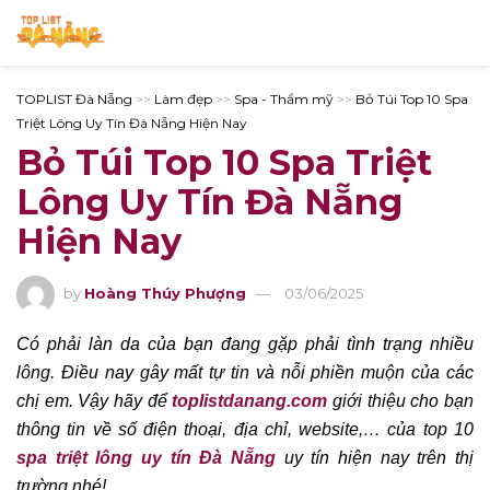
TOPLIST Đà Nẵng
>>
Làm đẹp
>>
Spa - Thẩm mỹ
>>
Bỏ Túi Top 10 Spa
Triệt Lông Uy Tín Đà Nẵng Hiện Nay
Bỏ Túi Top 10 Spa Triệt
Lông Uy Tín Đà Nẵng
Hiện Nay
by
Hoàng Thúy Phượng
03/06/2025
Có phải làn da của bạn đang gặp phải tình trạng nhiều
lông. Điều nay gây mất tự tin và nỗi phiền muộn của các
chị em. Vậy hãy để
toplistdanang.com
giới thiệu cho bạn
thông tin về số điện thoại, địa chỉ, website,… của top 10
spa triệt lông uy tín Đà Nẵng
uy tín hiện nay trên thị
trường nhé!