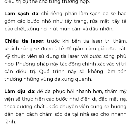
điều trị cụ thể cho từng trường hợp.
Làm sạch da
: chỉ riêng phần làm sạch da sẽ bao
gồm các bước nhỏ như tẩy trang, rửa mặt, tẩy tế
bào chết, xông hơi, hút mụn cám và dầu nhờn…
Chiếu tia laser
: trước khi bắn tia laser trị thâm,
khách hàng sẽ được ủ tê để giảm cảm giác đau rát.
Kỹ thuật viên sử dụng tia laser với bước sóng phù
hợp. Phương pháp này tác động chính xác vào vị trí
cần điều trị. Quá trình này sẽ không làm tổn
thương những vùng da xung quanh.
Làm dịu da
: để da phục hồi nhanh hơn, thẩm mỹ
viện sẽ thực hiện các bước như điện di, đắp mặt nạ,
thoa dưỡng chất… Các chuyên viên cũng sẽ hướng
dẫn bạn cách chăm sóc da tại nhà sao cho nhanh
lành.