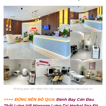
Không gian làm đẹp hiện đại, sang trọng tại SeoulSpa.Vn
>>>> ĐỪNG NÊN BỎ QUA:
Đánh Bay Cơn Đau
Thắt Lưng Với Massage Lưng Tại Herbal Spa Đà