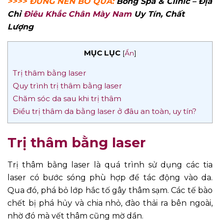
>>>> ĐỪNG NÊN BỎ QUA:
Bống Spa & Clinic – Địa
Chỉ
Điêu Khắc Chân Mày Nam
Uy Tín, Chất
Lượng
MỤC LỤC
[
Ẩn
]
Trị thâm bằng laser
Quy trình trị thâm bằng laser
Chăm sóc da sau khi trị thâm
Điều trị thâm da bằng laser ở đâu an toàn, uy tín?
Trị thâm bằng laser
Trị thâm bằng laser là quá trình sử dụng các tia
laser có bước sóng phù hợp để tác động vào da.
Qua đó, phá bỏ lớp hắc tố gây thâm sạm. Các tế bào
chết bị phá hủy và chia nhỏ, đào thải ra bên ngoài,
nhờ đó mà vết thâm cũng mờ dần.