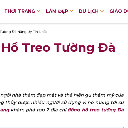
THỜI TRANG
LÀM ĐẸP
DU LỊCH
GIÁO 
 Tường Đà Nẵng Uy Tín Nhất
 Hồ Treo Tường Đà
úp ngôi nhà thêm đẹp mắt và thể hiện gu thẩm mỹ của
g thủy được nhiều người sử dụng vì nó mang tới sự
nang
khám phá top 7 địa chỉ
đồng hồ treo tường Đà