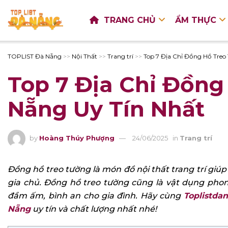
TRANG CHỦ
ẨM THỰC
TOPLIST Đà Nẵng
>>
Nội Thất
>>
Trang trí
>>
Top 7 Địa Chỉ Đồng Hồ Treo
Top 7 Địa Chỉ Đồng
Nẵng Uy Tín Nhất
by
Hoàng Thúy Phượng
24/06/2025
in
Trang trí
Đồng hồ treo tường là món đồ nội thất trang trí gi
gia chủ. Đồng hồ treo tường cũng là vật dụng phon
đầm ấm, bình an cho gia đình. Hãy cùng
Toplistda
Nẵng
uy tín và chất lượng nhất nhé!