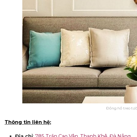
Đồng hồ treo tư
Thông tin liên hệ:
Địa chỉ
:
785 Trần Cao Vân, Thanh Khê, Đà Nẵng