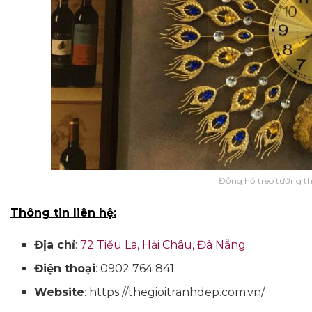
Đồng hồ treo tường thế
Thông tin liên hệ:
Địa chỉ
:
72 Tiểu La, Hải Châu, Đà Nẵng
Điện thoại
: 0902 764 841
Website
: https://thegioitranhdep.com.vn/