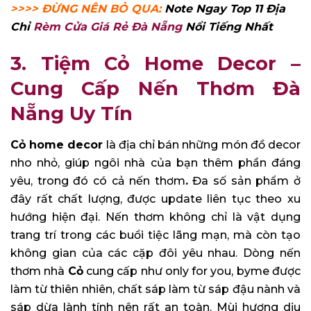
>>>> ĐỪNG NÊN BỎ QUA:
Note Ngay Top 11 Địa
Chỉ
Rèm Cửa Giá Rẻ Đà Nẵng
Nổi Tiếng Nhất
3. Tiệm Cỏ Home Decor –
Cung Cấp Nến Thơm Đà
Nẵng Uy Tín
Cỏ home decor
là địa chỉ bán những món đồ decor
nho nhỏ, giúp ngôi nhà của bạn thêm phần đáng
yêu, trong đó có cả nến thơm
.
Đa số sản phẩm ở
đây rất chất lượng, được update liên tục theo xu
hướng hiện đại. Nến thơm không chỉ là vật dụng
trang trí trong các buổi tiệc lãng mạn, mà còn tạo
không gian của các cặp đôi yêu nhau. Dòng nến
thơm nhà
Cỏ
cung cấp như only for you, byme được
làm từ thiên nhiên, chất sáp làm từ sáp đậu nành và
sáp dừa lành tính nên rất an toàn. Mùi hương dịu