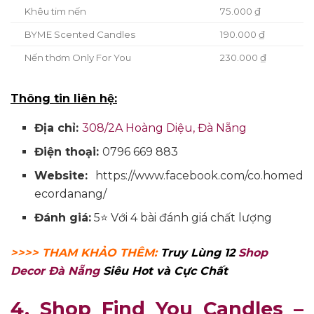
Khêu tim nến
75.000 ₫
BYME Scented Candles
190.000 ₫
Nến thơm Only For You
230.000 ₫
Thông tin liên hệ:
Địa chỉ:
308/2A Hoàng Diệu, Đà Nẵng
Điện thoại:
0796 669 883
Website:
https://www.facebook.com/co.homed
ecordanang/
Đánh giá:
5⭐ Với 4 bài đánh giá chất lượng
>>>> THAM KHẢO THÊM:
Truy Lùng 12
Shop
Decor Đà Nẵng
Siêu Hot và Cực Chất
4. Shop Find You Candles –