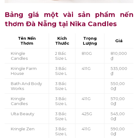
Bảng giá một vài sản phẩm nến
thơm Đà Nẵng tại Nika Candles
Tên Nến
Kích
Trọng
Giá
Thơm
Thước
Lượng
Kringle
2 Bấc
810G
810,000
Candles
Size L
₫
Kringle Farm
3 Bấc
411G
535,000
House
Size L
₫
Bath And Body
3 Bấc
550,00
Works
Size L
0₫
Kringle
3 Bấc
411G
570,00
Candles
Size L
0₫
Ulta Beauty
3 Bấc
425G
545,00
Size L
0₫
Kringle Zen
3 Bấc
411G
590,00
Size L
0₫