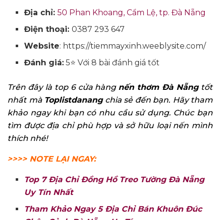
Địa chỉ:
50 Phan Khoang, Cẩm Lệ, tp. Đà Nẵng
Điện thoại:
0387 293 647
Website
: https://tiemmayxinh.weeblysite.com/
Đánh giá:
5⭐ Với 8 bài đánh giá tốt
Trên đây là top 6 cửa hàng
nến thơm Đà Nẵng
tốt
nhất mà
Toplistdanang
chia sẻ đến bạn. Hãy tham
khảo ngay khi bạn có nhu cầu sử dụng. Chúc bạn
tìm được địa chỉ phù hợp và sở hữu loại nến mình
thích nhé!
>>>> NOTE LẠI NGAY:
Top 7 Địa Chỉ Đồng Hồ Treo Tường Đà Nẵng
Uy Tín Nhất
Tham Khảo Ngay 5 Địa Chỉ Bán Khuôn Đúc