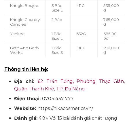
Kringle Boujee
3 Bấc
411G
535,000
Size L
₫
Kringle Country
2 Bấc
765,000
Candles
₫
Yankee
1 Bấc
632G
685,00
Size L
0₫
Bath And Body
1 Bấc
198G
290,000
Works
Size S
₫
Thông tin liên hệ:
Địa chỉ:
62 Trần Tống, Phường Thạc Gián,
Quận Thanh Khê, TP. Đà Nẵng
Điện thoại:
0703 437 777
Website:
https://nikacosmetics.vn/
Đánh giá:
4.9⭐ Với 15 bài đánh giá chất lượng