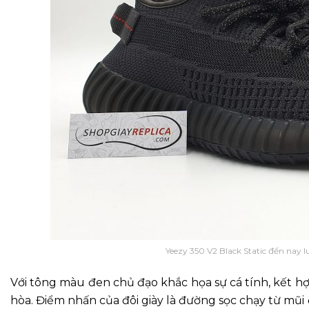
Yeezy 350 V2 Black Static đến nay lu
Với tông màu đen chủ đạo khắc họa sự cá tính, kết hợ
hòa. Điểm nhấn của đôi giày là đường sọc chạy từ mũi đ