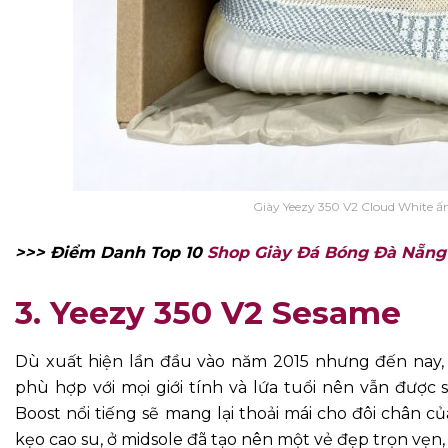
Giày Yeezy 350 V2 Cloud White 
>>> Điểm Danh Top 10
Shop Giày Đá Bóng Đà Nẵng
3. Yeezy 350 V2 Sesame
Dù xuất hiện lần đầu vào năm 2015 nhưng đến nay,
phù hợp với mọi giới tính và lứa tuổi nên vẫn được
Boost nổi tiếng sẽ mang lại thoải mái cho đôi chân củ
kẹo cao su, ở midsole đã tạo nên một vẻ đẹp trọn vẹ