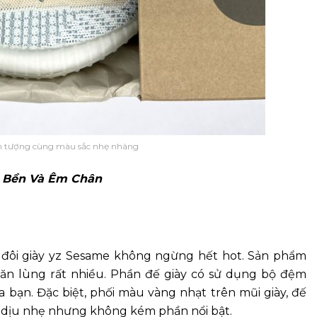
ấn tượng cùng màu sắc nhẹ nhàng
Bền Và Êm Chân
 đôi giày yz Sesame không ngừng hết hot. Sản phẩm
 săn lùng rất nhiều. Phần đế giày có sử dụng bộ đệm
a bạn. Đặc biệt, phối màu vàng nhạt trên mũi giày, đế
n, dịu nhẹ nhưng không kém phần nổi bật.