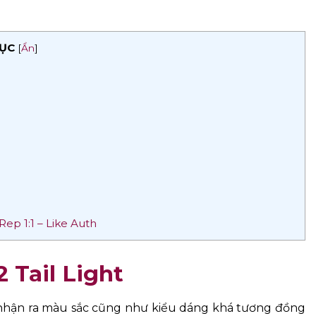
ỤC
[
Ẩn
]
ep 1:1 – Like Auth
 Tail Light
nhận ra màu sắc cũng như kiểu dáng khá tương đồng