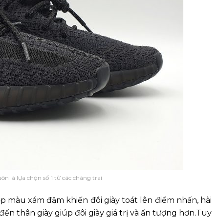
ôn là lựa chọn số 1 từ các chàng trai
p màu xám đậm khiến đôi giày toát lên điểm nhấn, hài
ến thân giày giúp đôi giày giá trị và ấn tượng hơn.Tuy