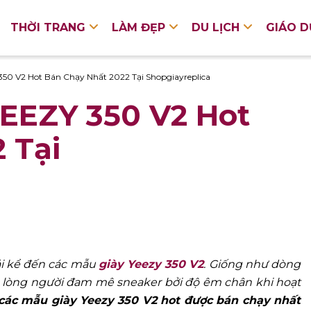
THỜI TRANG
LÀM ĐẸP
DU LỊCH
GIÁO 
50 V2 Hot Bán Chạy Nhất 2022 Tại Shopgiayreplica
EEZY 350 V2 Hot
 Tại
ải kể đến các mẫu
giày Yeezy 350 V2
. Giống như dòng
đảo lòng người đam mê sneaker bởi độ êm chân khi hoạt
các mẫu giày Yeezy 350 V2 hot được bán chạy nhất