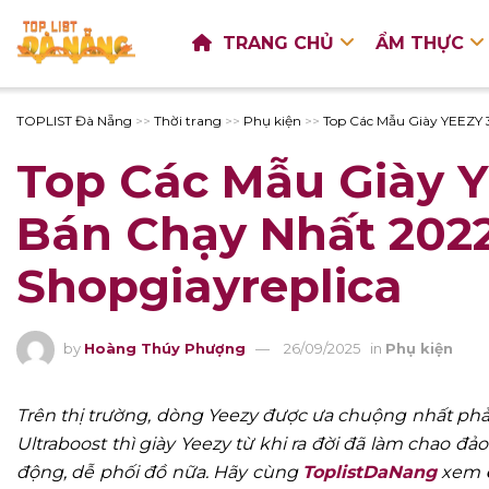
TRANG CHỦ
ẨM THỰC
TOPLIST Đà Nẵng
>>
Thời trang
>>
Phụ kiện
>>
Top Các Mẫu Giày YEEZY 3
Top Các Mẫu Giày Y
Bán Chạy Nhất 2022
Shopgiayreplica
by
Hoàng Thúy Phượng
26/09/2025
in
Phụ kiện
Trên thị trường, dòng Yeezy được ưa chuộng nhất ph
Ultraboost thì giày Yeezy từ khi ra đời đã làm chao 
động, dễ phối đồ nữa. Hãy cùng
ToplistDaNang
xem