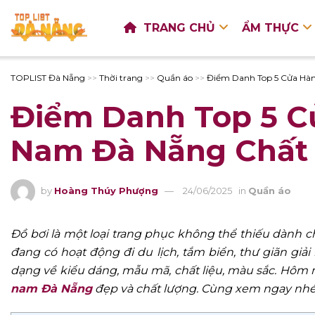
TRANG CHỦ
ẨM THỰC
TOPLIST Đà Nẵng
>>
Thời trang
>>
Quần áo
>>
Điểm Danh Top 5 Cửa Hà
Điểm Danh Top 5 C
Nam Đà Nẵng Chất
by
Hoàng Thúy Phượng
24/06/2025
in
Quần áo
Đồ bơi là một loại trang phục không thể thiếu dành c
đang có hoạt động đi du lịch, tắm biển, thư giãn giải
dạng về kiểu dáng, mẫu mã, chất liệu, màu sắc. Hôm
nam Đà Nẵng
đẹp và chất lượng. Cùng xem ngay nhé