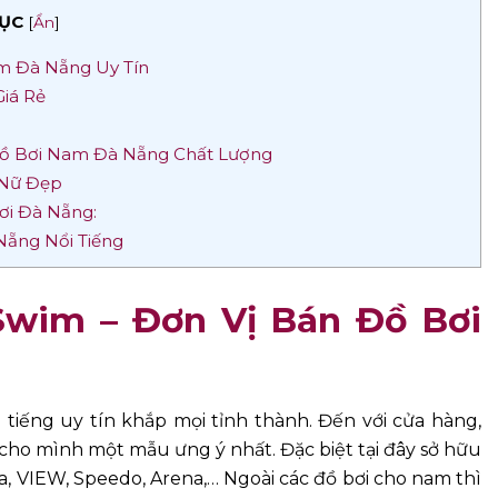
ỤC
[
Ẩn
]
m Đà Nẵng Uy Tín
iá Rẻ
Đồ Bơi Nam Đà Nẵng Chất Lượng
 Nữ Đẹp
ơi Đà Nẵng:
Nẵng Nổi Tiếng
Swim – Đơn Vị Bán Đồ Bơi
 tiếng uy tín khắp mọi tỉnh thành. Đến với cửa hàng,
cho mình một mẫu ưng ý nhất. Đặc biệt tại đây sở hữu
fa, VIEW, Speedo, Arena,… Ngoài các đồ bơi cho nam thì