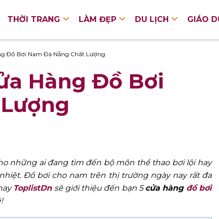
THỜI TRANG
LÀM ĐẸP
DU LỊCH
GIÁO 
ng Đồ Bơi Nam Đà Nẵng Chất Lượng
ửa Hàng Đồ Bơi
 Lượng
ho những ai đang tìm đến bộ môn thể thao bơi lội hay
 nhiệt. Đồ bơi cho nam trên thị trường ngày nay rất đa
 nay
ToplistDn
sẽ giới thiệu đến bạn 5
cửa hàng
đồ bơi
!