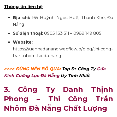
Thông tin liên hệ
:
Địa chỉ:
165 Huỳnh Ngọc Huệ, Thanh Khê, Đà
Nẵng
Số điện thoại:
0905 133 511 – 0989 149 805
Website:
https://suanhadanang.webflow.io/blog/thi-cong-
tran-nhom-tai-da-nang
>>>> ĐỪNG NÊN BỎ QUA:
Top 5+ Công Ty
Cửa
Kính Cường Lực Đà Nẵng
Uy Tính Nhất
3. Công Ty Danh Thịnh
Phong – Thi Công Trần
Nhôm Đà Nẵng Chất Lượng