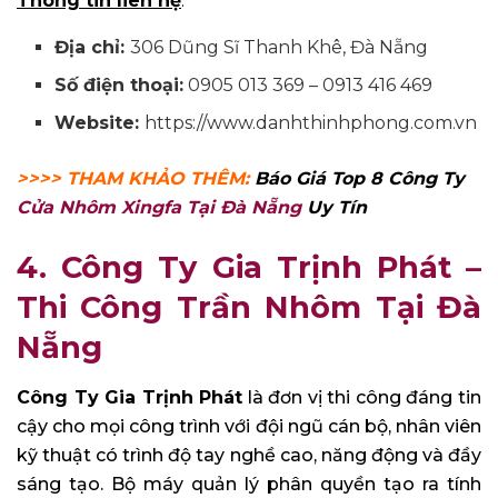
Thông tin liên hệ
:
Địa chỉ:
306 Dũng Sĩ Thanh Khê, Đà Nẵng
Số điện thoại:
0905 013 369 – 0913 416 469
Website:
https://www.danhthinhphong.com.vn
>>>> THAM KHẢO THÊM:
Báo Giá Top 8 Công Ty
Cửa Nhôm Xingfa Tại Đà Nẵng
Uy Tín
4. Công Ty Gia Trịnh Phát –
Thi Công Trần Nhôm Tại Đà
Nẵng
Công Ty Gia Trịnh Phát
là đơn vị thi công đáng tin
cậy cho mọi công trình với đội ngũ cán bộ, nhân viên
kỹ thuật có trình độ tay nghề cao, năng động và đầy
sáng tạo. Bộ máy quản lý phân quyền tạo ra tính