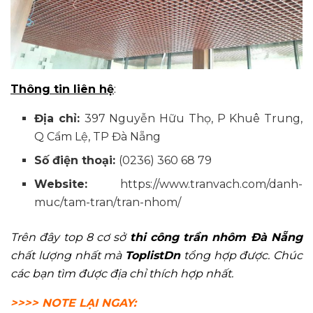
Thông tin liên hệ
:
Địa chỉ:
397 Nguyễn Hữu Thọ, P Khuê Trung,
Q Cẩm Lệ, TP Đà Nẵng
Số điện thoại:
(0236) 360 68 79
Website:
https://www.tranvach.com/danh-
muc/tam-tran/tran-nhom/
Trên đây top 8 cơ sở
thi công trần nhôm Đà Nẵng
chất lượng nhất mà
ToplistDn
tổng hợp được. Chúc
các bạn tìm được địa chỉ thích hợp nhất
.
>>>> NOTE LẠI NGAY: