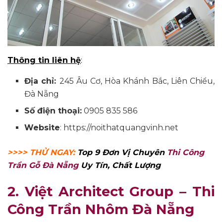
Thông tin liên hệ
:
Địa chỉ:
245 Âu Cơ, Hòa Khánh Bắc, Liên Chiểu,
Đà Nẵng
Số điện thoại:
0905 835 586
Website
: https://noithatquangvinh.net
>>>> THỬ NGAY:
Top 9 Đơn Vị Chuyên
Thi Công
Trần Gỗ Đà Nẵng
Uy Tín, Chất Lượng
2. Việt Architect Group – Thi
Công Trần Nhôm Đà Nẵng