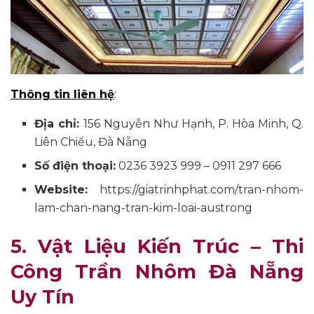
Thông tin liên hệ
:
Địa chỉ:
156 Nguyễn Như Hạnh, P. Hòa Minh, Q.
Liên Chiểu, Đà Nẵng
Số điện thoại:
0236 3923 999 – 0911 297 666
Website:
https://giatrinhphat.com/tran-nhom-
lam-chan-nang-tran-kim-loai-austrong
5. Vật Liệu Kiến Trúc – Thi
Công Trần Nhôm Đà Nẵng
Uy Tín