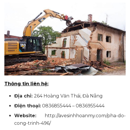
Thông tin liên hệ:
Địa chỉ:
264 Hoàng Văn Thái, Đà Nẵng
Điện thoại
:
0836855444 – 0836955444
Website:
http://avesinhhoanmy.com/pha-do-
cong-trinh-496/