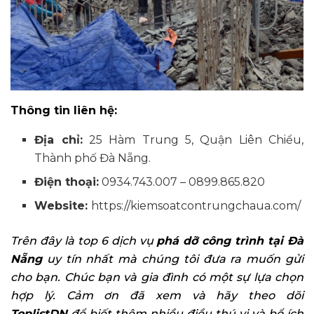
Thông tin liên hệ:
Địa chỉ
:
25 Hàm Trung 5, Quận Liên Chiểu,
Thành phố Đà Nẵng.
Điện thoại:
0934.743.007 – 0899.865.820
Website:
https://kiemsoatcontrungchaua.com/
Trên đây là top 6 dịch vụ
phá dỡ công trình tại Đà
Nẵng
uy tín nhất mà chúng tôi đưa ra muốn gửi
cho bạn. Chúc bạn và gia đình có một sự lựa chọn
hợp lý. Cảm ơn đã xem và hãy theo dõi
ToplistDN
để biết thêm nhiều điều thú vị và bổ ích