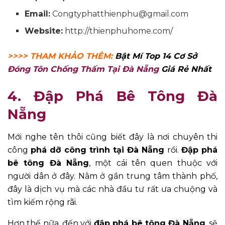
Email:
Congtyphatthienphu@gmail.com
Website:
http://thienphuhome.com/
>>>> THAM KHẢO THÊM:
Bật Mí Top 14 Cơ Sở
Đóng Tôn Chống Thấm Tại Đà Nẵng
Giá Rẻ Nhất
4. Đập Phá Bê Tông Đà
Nẵng
Mới nghe tên thôi cũng biết đây là nơi chuyên thi
công
phá dỡ công trình tại Đà Nẵng
rồi.
Đập phá
bê tông Đà Nẵng
, một cái tên quen thuộc với
người dân ở đây. Nằm ở gần trung tâm thành phố,
đây là dịch vụ mà các nhà đầu tư rất ưa chuộng và
tìm kiếm rộng rãi.
Hơn thế nữa, đến với
đập phá bê tông Đà Nẵng
, sẽ