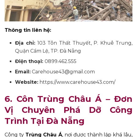
Thông tin liên hệ:
Địa chỉ:
103 Tôn Thất Thuyết, P. Khuê Trung,
Quận Cẩm Lệ, TP. Đà Nẵng
Điện thoại:
0899.462.555
Email:
Carehouse43@gmail.com
Website:
https://www.carehouse43.com/
6. Côn Trùng Châu Á
– Đơn
Vị Chuyên Phá Dỡ Công
Trình Tại Đà Nẵng
Công ty
Trùng Châu Á
, nơi được thành lập khá lâu,