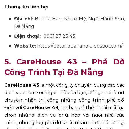
Thông tin liên hệ:
Địa chỉ:
Bùi Tá Hán, Khuê Mỹ, Ngũ Hành Sơn,
Đà Nẵng
Điện
thoại:
0901 27 23 43
Website:
https://betongdanang.blogspot.com/
5. CareHouse 43 – Phá Dỡ
Công Trình Tại Đà Nẵng
CareHouse 43
là một công ty chuyên cung cấp các
dịch vụ chăm sóc ngôi nhà của bạn, đồng thời là nơi
chuyên nhận thi công những công trình phá dỡ.
Đến với
CareHouse 43
, nơi bạn có thể thoải mái lựa
chọn những dịch vụ phù hợp với ngôi nhà của
mình, những loại phá dỡ khác nhau như phá tường,