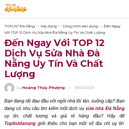
TOPLIST Đà Nẵng
>>
Xây dựng
>>
Công trình dân dụng
>>
Đến Ngay
Với TOP 12 Dịch Vụ Sửa Nhà Đà Nẵng Uy Tín Và Chất Lượng
Đến Ngay Với TOP 12
Dịch Vụ Sửa Nhà Đà
Nẵng Uy Tín Và Chất
Lượng
by
Hoàng Thúy Phượng
18/06/2025
Bạn đang rất đau đầu với ngôi nhà tồi tàn, xuống cấp? Bạn
đang có nhu cầu tìm kiếm một dịch vụ
sửa nhà Đà Nẵng
uy tín, chất lượng và giá rẻ hàng đầu? Hãy để
Toplistdanang
giới thiệu cho bạn một số địa chỉ uy tín