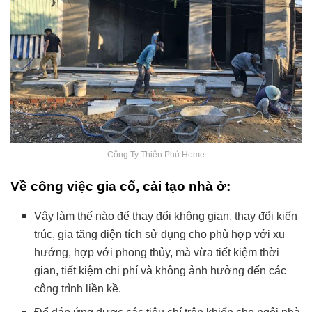
Công Ty Thiên Phú Home
Về công việc gia cố, cải tạo nhà ở:
Vậy làm thế nào để thay đổi không gian, thay đổi kiến
trúc, gia tăng diện tích sử dụng cho phù hợp với xu
hướng, hợp với phong thủy, mà vừa tiết kiệm thời
gian, tiết kiệm chi phí và không ảnh hưởng đến các
công trình liền kề.