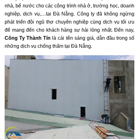
nhà, bể nước cho các công trình nhà ở, trường học, doanh
nghiệp, dịch vụ,…tại Đà Nẵng. Công ty đã không ngừng
phát triển đội ngũ thợ chuyên nghiệp cùng dịch vụ tối ưu
để mang đến cho khách hàng sự hài lòng nhất. Đến nay,
Công Ty Thành Tín
là cái tên sáng giá, dẫn đầu trong số
những dịch vụ chống thấm tại Đà Nẵng.