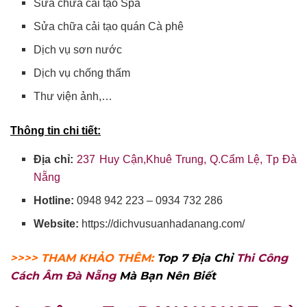
Sửa chữa cải tạo Spa
Sửa chữa cải tạo quán Cà phê
Dịch vụ sơn nước
Dịch vụ chống thấm
Thư viện ảnh,…
Thông tin chi tiết:
Địa chỉ:
237 Huy Cận,Khuê Trung, Q.Cẩm Lệ, Tp Đà
Nẵng
Hotline:
0948 942 223 – 0934 732 286
Website:
https://dichvusuanhadanang.com/
>>>> THAM KHẢO THÊM:
Top 7 Địa Chỉ
Thi Công
Cách Âm Đà Nẵng
Mà Bạn Nên Biết