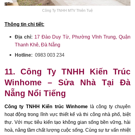
Công Ty TNHH MTV Thiên Tuệ
Thông tin chi tiết:
Địa chỉ:
17 Đào Duy Từ, Phường Vĩnh Trung, Quận
Thanh Khê, Đà Nẵng
Hotline:
0983 003 234
11. Công Ty TNHH Kiến Trúc
Winhome – Sửa Nhà Tại Đà
Nẵng Nổi Tiếng
Công ty TNHH Kiến trúc Winhome
là công ty chuyên
hoạt động trong lĩnh vực thiết kế và thi công nhà phố, biệt
thự. Với mục tiêu kiến tạo không gian sống bền vững, hài
hoà, nâng tầm chất lượng cuộc sống. Cùng sự tư vấn nhiệt