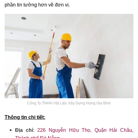
phần tin tưởng hơn về đơn vị.
Công Ty TNHH Vật Liệu Xây Dựng Hưng Gia Bình
Thông tin chi tiết:
Địa chỉ:
226 Nguyễn Hữu Thọ, Quận Hải Châu,