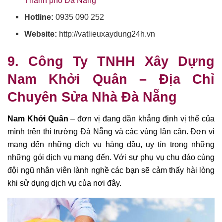
Thành phố Đà Nẵng
Hotline:
0935 090 252
Website:
http://vatlieuxaydung24h.vn
9. Công Ty TNHH Xây Dựng
Nam Khởi Quân – Địa Chỉ
Chuyên Sửa Nhà Đà Nẵng
Nam Khởi Quân
– đơn vị đang dần khẳng định vị thế của
mình trên thị trường Đà Nẵng và các vùng lân cận. Đơn vị
mang đến những dịch vụ hàng đầu, uy tín trong những
những gói dịch vụ mang đến. Với sự phụ vụ chu đáo cùng
đội ngũ nhân viên lành nghề các bạn sẽ cảm thấy hài lòng
khi sử dụng dịch vụ của nơi đây.