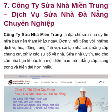
7. Công Ty Sửa Nhà Miền Trung
–
Dịch Vụ Sửa Nhà Đà Nẵng
Chuyên Nghiệp
Công Ty Sửa Nhà Miền Trung
là địa chỉ sửa nhà uy tín
nữa bạn nên tham khảo ngay. Đơn vị nổi tiếng với những
dịch vụ hoạt động trong lĩnh vực cải tạo nhà cửa, nâng cấp
chung cư, xử lý các sự cố về nhà. Sửa nhà uy tín, tạo cho
căn nhà bạn khoác lên một diện mạo mới: đẳng cấp, sang
trọng và hiện đại hơn nhiều.