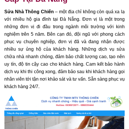
Sửa Nhà Thông Chiến
– một địa chỉ không còn quá xa lạ
với nhiều hộ gia đình tại Đà Nẵng. Đơn vị là một trong
những đơn vị đi đầu trong ngành môi trường với kinh
nghiệm trên 5 năm. Bên cạn đó, đội ngũ với phong cách
phục vụ chuyên nghiệp, đơn vị đã và đang nhận được
nhiều sự ủng hộ của khách hàng. Những dịch vụ sửa
chữa nhà nhanh chóng, đảm bảo chất lượng cao, tạo nên
uy tín, độ tin cậy cao cho khách hàng. Cam kết bảo hành
dịch vụ khi thi công xong, đảm bảo sau khi khách hàng gọi
nhân viên tới tận nơi khảo sát và tư vấn. Sẵn sàng phục vụ
khách hàng 24/7.