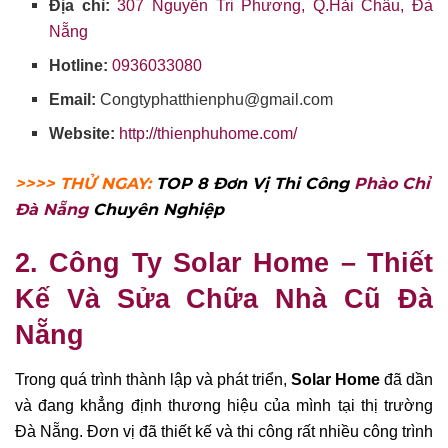
Địa chỉ:
307 Nguyễn Tri Phương, Q.Hải Châu, Đà
Nẵng
Hotline:
0936033080
Email:
Congtyphatthienphu@gmail.com
Website:
http://thienphuhome.com/
>>>> THỬ NGAY:
TOP 8 Đơn Vị Thi Công
Phào Chỉ
Đà Nẵng
Chuyên Nghiệp
2. Công Ty Solar Home – Thiết
Kế Và Sửa Chữa Nhà Cũ Đà
Nẵng
Trong quá trình thành lập và phát triển,
Solar Home
đã dần
và đang khẳng định thương hiệu của mình tại thị trường
Đà Nẵng. Đơn vị đã thiết kế và thi công rất nhiều công trình