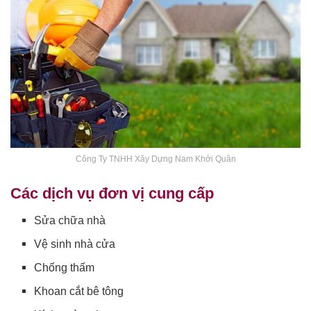
Công Ty TNHH Xây Dựng Nam Khởi Quân
Các dịch vụ đơn vị cung cấp
Sửa chữa nhà
Vệ sinh nhà cửa
Chống thấm
Khoan cắt bê tông