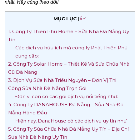
nhất. Hãy cùng theo dõi!
MỤC LỤC
[
Ẩn
]
1. Công Ty Thiên Phú Home – Sửa Nhà Đà Nẵng Uy
Tín
Các dịch vụ hữu ích mà công ty Phát Thiên Phú
cung cấp:
2. Công Ty Solar Home – Thiết Kế Và Sửa Chữa Nhà
Cũ Đà Nẵng
3. Dịch Vụ Sửa Nhà Triều Nguyễn – Đơn Vị Thi
Công Sửa Nhà Đà Nẵng Trọn Gói
Đơn vị còn có các gói dịch vụ nổi tiếng như:
4. Công Ty DANAHOUSE Đà Nẵng – Sửa Nhà Đà
Nẵng Hàng Đầu
Hiện nay, DanaHouse có các dịch vụ uy tín như:
5. Công Ty Sửa Chữa Nhà Đà Nẵng Uy Tín – Địa Chỉ
Sửa Nhà Đà Nẵng Uy Tín