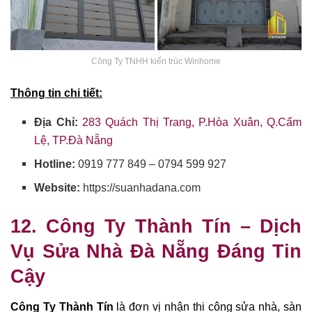
Công Ty TNHH kiến trúc Winhome
Thông tin chi tiết:
Địa Chỉ:
283 Quách Thị Trang, P.Hòa Xuân, Q.Cẩm
Lệ, TP.Đà Nẵng
Hotline:
0919 777 849 – 0794 599 927
Website:
https://suanhadana.com
12. Công Ty Thành Tín – Dịch
Vụ Sửa Nhà Đà Nẵng Đáng Tin
Cậy
Công Ty Thành Tín
là đơn vị nhận thi công sửa nhà, sàn