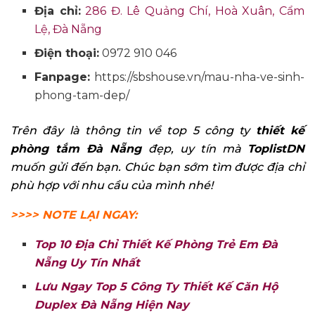
Địa chỉ:
286 Đ. Lê Quảng Chí, Hoà Xuân, Cẩm
Lệ, Đà Nẵng
Điện thoại:
0972 910 046
Fanpage
:
https://sbshouse.vn/mau-nha-ve-sinh-
phong-tam-dep/
Trên đây là thông tin về top 5 công ty
thiết kế
phòng tắm Đà Nẵng
đẹp, uy tín mà
ToplistDN
muốn gửi đến bạn. Chúc bạn sớm tìm được địa chỉ
phù hợp với nhu cầu của mình nhé!
>>>> NOTE LẠI NGAY:
Top 10 Địa Chỉ Thiết Kế Phòng Trẻ Em Đà
Nẵng Uy Tín Nhất
Lưu Ngay Top 5 Công Ty Thiết Kế Căn Hộ
Duplex Đà Nẵng Hiện Nay