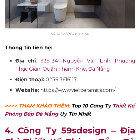
công ty Vietceramics
Thông tin liên hệ:
Địa chỉ
:
339-341 Nguyễn Văn Linh, Phường
Thạc Gián, Quận Thanh Khê, Đà Nẵng
Điện thoại:
0236 3616117
Website:
https://www.vietceramics.com/
>>>> THAM KHẢO THÊM:
Top 10 Công Ty
Thiết Kế
Phòng Bếp Đà Nẵng
Uy Tín Nhất
4. Công Ty 59sdesign
–
Địa