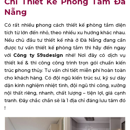
Chỉ Thiết Kế Phòng Tắm Đà
Nẵng
Có rất nhiều phong cách thiết kế phòng tắm diện
tích từ lớn đến nhỏ, theo nhiều xu hướng khác nhau.
Nếu chủ đầu tư thiết kế nhà ở Đà Nẵng đang cần
được tư vấn thiết kế phòng tắm thì hãy đến ngay
với
Công ty 59sdesign
nhé! Nơi đây có dịch vụ
t
hiết kế & thi công công trình trọn gói c
huẩn kiến
trúc phong thủy. Tư
vấn chi tiết miễn phí hoàn toàn
cho khách hàng. C
ó đội ngũ kiến trúc sư, kỹ sư dày
dặn kinh nghiệm nhiệt tình, đ
ội ngũ thi công, xưởng
nội thất riêng, nhanh, chất lượng – tiện lợi, giá cạnh
tranh. Đây chắc chắn sẽ là 1 địa chỉ đáng lưu tâm đó
!