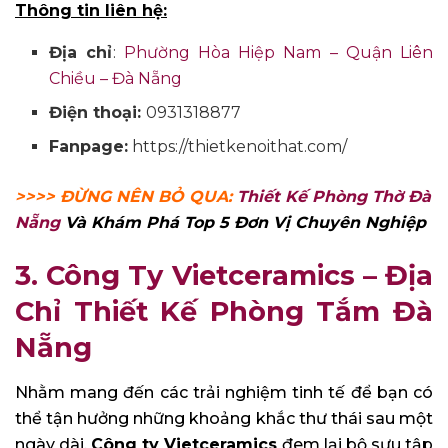
Thông tin liên hệ:
Địa chỉ
:
Phường Hòa Hiệp Nam – Quận Liên
Chiều – Đà Nẵng
Điện thoại:
0931318877
Fanpage:
https://thietkenoithat.com/
>>>> ĐỪNG NÊN BỎ QUA:
Thiết Kế Phòng Thờ Đà
Nẵng
Và Khám Phá Top 5 Đơn Vị Chuyên Nghiệp
3. Công Ty Vietceramics
–
Địa
Chỉ Thiết Kế Phòng Tắm Đà
Nẵng
Nhằm mang đến các trải nghiệm tinh tế để bạn có
thể tận hưởng những khoảng khắc thư thái sau một
ngày dài,
Công ty Vietceramics
đem lại bộ sưu tập