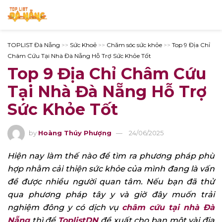
TOPLIST Đà Nẵng
>>
Sức Khoẻ
>>
Chăm sóc sức khỏe
>>
Top 9 Địa Chỉ
Châm Cứu Tại Nhà Đà Nẵng Hỗ Trợ Sức Khỏe Tốt
Top 9 Địa Chỉ Châm Cứu
Tại Nhà Đà Nẵng Hỗ Trợ
Sức Khỏe Tốt
by
Hoàng Thúy Phượng
24/06/2025
Hiện nay làm thế nào để tìm ra phương pháp phù
hợp nhằm cải thiện sức khỏe của mình đang là vấn
đề được nhiều người quan tâm. Nếu bạn đã thử
qua phương pháp tây y và giờ đây muốn trải
nghiệm đông y có dịch vụ
châm cứu tại nhà Đà
Nẵng
thì để
ToplistDN
đề xuất cho bạn một vài địa