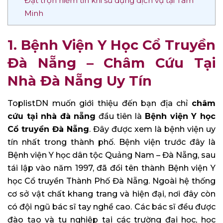
Đặt trọn niềm tin khi sử dụng dịch vụ tại Tâm
Minh
1. Bệnh Viện Y Học Cổ Truyền
Đà Nẵng – Châm Cứu Tại
Nhà Đà Nẵng Uy Tín
ToplistDN muốn giới thiệu đến bạn địa chỉ
châm
cứu tại nhà đà nẵng
đầu tiên là
Bệnh viện Y học
Cổ truyền Đà Nẵng
. Đây được xem là bệnh viện uy
tín nhất trong thành phố. Bệnh viện trước đây là
Bệnh viện Y học dân tộc Quảng Nam – Đà Nẵng, sau
tái lập vào năm 1997, đã đổi tên thành Bệnh viện Y
học Cổ truyền Thành Phố Đà Nẵng. Ngoài hệ thống
cơ sở vật chất khang trang và hiện đại, nơi đây còn
có đội ngũ bác sĩ tay nghề cao. Các bác sĩ đều được
đào tạo và tu nghiệp tại các trường đại học, học