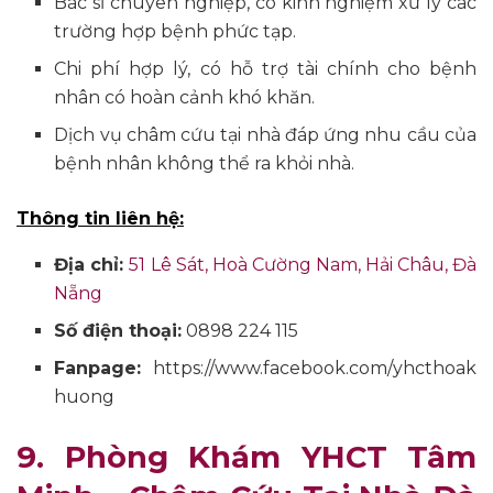
Bác sĩ chuyên nghiệp, có kinh nghiệm xử lý các
trường hợp bệnh phức tạp.
Chi phí hợp lý, có hỗ trợ tài chính cho bệnh
nhân có hoàn cảnh khó khăn.
Dịch vụ châm cứu tại nhà đáp ứng nhu cầu của
bệnh nhân không thể ra khỏi nhà.
Thông tin liên hệ:
Địa chỉ:
51 Lê Sát, Hoà Cường Nam, Hải Châu, Đà
Nẵng
Số điện thoại:
0898 224 115
Fanpage:
https://www.facebook.com/yhcthoak
huong
9. Phòng Khám YHCT Tâm