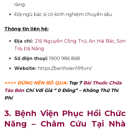
ràng.
Đội ngũ bác sĩ có kinh nghiệm chuyên sâu.
Thông tin liên hệ:
Địa chỉ:
216 Nguyễn Công Trứ, An Hải Bắc, Sơn
Trà, Đà Nẵng
Số điện thoại:
1900 986 868
Website:
https://benhvien199.vn/
>>>> ĐỪNG NÊN BỎ QUA:
Top 7
Bài Thuốc Chữa
Táo Bón
Chỉ Với Giá “ 0 Đồng” – Không Thử Thì
Phí
3. Bệnh Viện Phục Hồi Chức
Năng – Châm Cứu Tại Nhà