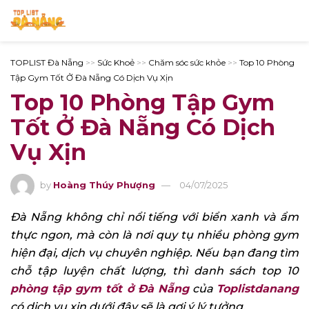
TOPLIST Đà Nẵng
>>
Sức Khoẻ
>>
Chăm sóc sức khỏe
>>
Top 10 Phòng
Tập Gym Tốt Ở Đà Nẵng Có Dịch Vụ Xịn
Top 10 Phòng Tập Gym
Tốt Ở Đà Nẵng Có Dịch
Vụ Xịn
by
Hoàng Thúy Phượng
04/07/2025
Đà Nẵng không chỉ nổi tiếng với biển xanh và ẩm
thực ngon, mà còn là nơi quy tụ nhiều phòng gym
hiện đại, dịch vụ chuyên nghiệp. Nếu bạn đang tìm
chỗ tập luyện chất lượng, thì danh sách top 10
phòng tập gym tốt ở Đà Nẵng
của
Toplistdanang
có dịch vụ xịn dưới đây sẽ là gợi ý lý tưởng.