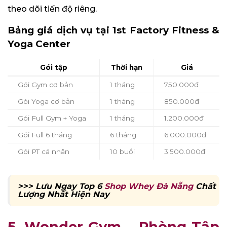
theo dõi tiến độ riêng.
Bảng giá dịch vụ tại 1st Factory Fitness &
Yoga Center
Gói tập
Thời hạn
Giá
Gói Gym cơ bản
1 tháng
750.000đ
Gói Yoga cơ bản
1 tháng
850.000đ
Gói Full Gym + Yoga
1 tháng
1.200.000đ
Gói Full 6 tháng
6 tháng
6.000.000đ
Gói PT cá nhân
10 buổi
3.500.000đ
>>> Lưu Ngay Top 6
Shop Whey Đà Nẵng
Chất
Lượng Nhất Hiện Nay
5. Wonder Gym – Phòng Tập