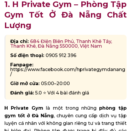
1. H Private Gym – Phòng Tập
Gym Tốt Ở Đà Nẵng Chất
Lượng
Địa chỉ:
684 Điện Biên Phủ, Thanh Khê Tây,
Thanh Khê, Đà Nẵng 550000, Việt Nam
Số điện thoại:
0905 912 396
Fanpage:
https://www.facebook.com/hprivategymdanang
/
Giờ mở cửa:
05:00–20:00
Đánh giá:
5.0 ⭐ Với 4 bài đánh giá
H Private Gym
là một trong những
phòng tập
gym tốt ở Đà Nẵng
, chuyên cung cấp dịch vụ tập
luyện cá nhân với không gian riêng tư và trang thiết
bị hiện đại. Phòng tập được trang bị đầy đủ các