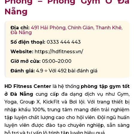
Phòng – Phòng Gym Ở Đà
Nẵng
Địa chỉ:
491 Hải Phòng, Chính Gián, Thanh Khê,
Đà Nẵng
Số điện thoại:
0333 444 443
Website:
https://hdfitness.vn/
Giờ mở cửa:
05:00–20:00
Đánh giá:
4.9 ⭐ Với 492 bài đánh giá
HD Fitness Center
là hệ thống
phòng tập gym tốt
ở Đà Nẵng
cung cấp đa dạng dịch vụ như Gym,
Yoga, Group X, KickFit và Bơi lội. Với trang thiết bị
nhập khẩu 100%, trung tâm mang đến trải nghiệm
tập luyện chất lượng cao cho hội viên. Đội ngũ huấn
luyện viên được đào tạo chuyên nghiệp, sẵn sàng
hỗ trợ và tư vấn lộ trình tập luyện hiệu quả.