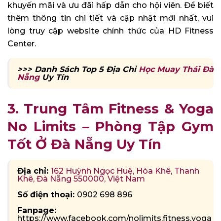
khuyến mãi và ưu đãi hấp dẫn cho hội viên. Để biết
thêm thông tin chi tiết và cập nhật mới nhất, vui
lòng truy cập website chính thức của HD Fitness
Center.
>>> Danh Sách Top 5 Địa Chỉ
Học Muay Thái Đà
Nẵng
Uy Tín
3. Trung Tâm Fitness & Yoga
No Limits – Phòng Tập Gym
Tốt Ở Đà Nẵng Uy Tín
Địa chỉ:
162 Huỳnh Ngọc Huệ, Hòa Khê, Thanh
Khê, Đà Nẵng 550000, Việt Nam
Số điện thoại:
0902 698 896
Fanpage:
https://www.facebook.com/nolimits.fitness.yoga