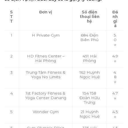
S
Đơn vị
Số điện
Đá
T
thoại liên
nh
T
hệ
gi
á
1
H Private Gym
684 Điện
5.
Biên Phủ
0
⭐
2
HD Fitnes Center –
491 Hải
4.9
Hải Phòng
Phòng
⭐
3
Trung Tâm Fitness &
162 Huỳnh
4.
Yoga No Limits
Ngọc Huệ
8
⭐
4
1st Factory Fitness &
154 158
4.7
Yoga Center Danang
Đoàn Hữu
⭐
Trưng
5
Wonder Gym
21 Huỳnh
4.5
Ngọc Huệ
⭐
6
Gym Olympia Đặng
335 Hải
4.5