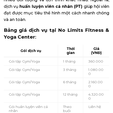
dịch vụ
huấn luyện viên cá nhân (PT)
giúp hội viên
đạt được mục tiêu thể hình một cách nhanh chóng
và an toàn.
Bảng giá dịch vụ tại No Limits Fitness &
Yoga Center
:
Thời
Giá
Gói dịch vụ
gian
(VNĐ)
Gói tập Gym/Yoga
1 tháng
360.000
Gói tập Gym/Yoga
3 tháng
1.080.00
0
Gói tập Gym/Yoga
6 tháng
2.160.00
0
Gói tập Gym/Yoga
12 tháng
4.320.00
0
Gói huấn luyện viên cá
Theo
Liên hệ
nhân
buổi