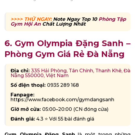
>>>> THỬ NGAY:
Note Ngay Top 10
Phòng Tập
Gym Hội An
Chất Lượng Nhất
6. Gym Olympia Đặng Sanh –
Phòng Gym Giá Rẻ Đà Nẵng
Địa chỉ:
335 Hải Phòng, Tân Chính, Thanh Khê, Đà
Nẵng 550000, Việt Nam
Số điện thoại:
0935 289 168
Fanpage:
https://www.facebook.com/gymdangsanh
Giờ mở cửa:
05:00–20:00 (CN đóng cửa)
Đánh giá:
4.3 ⭐ Với 55 bài đánh giá
Gym Olympia Đặng Sanh
là một trong những