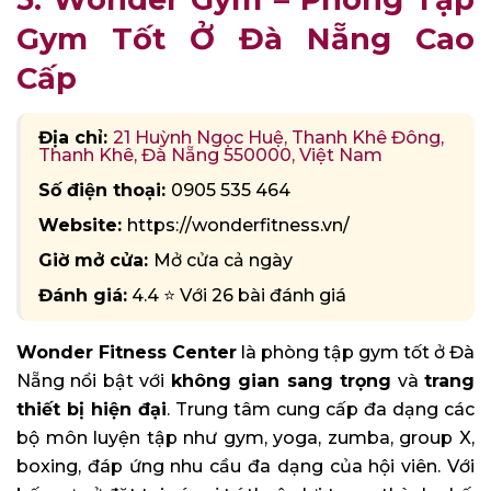
Gym Tốt Ở Đà Nẵng Cao
Cấp
Địa chỉ:
21 Huỳnh Ngọc Huệ, Thanh Khê Đông,
Thanh Khê, Đà Nẵng 550000, Việt Nam
Số điện thoại:
0905 535 464
Website:
https://wonderfitness.vn/
Giờ mở cửa:
Mở cửa cả ngày
Đánh giá:
4.4 ⭐ Với 26 bài đánh giá
Wonder Fitness Center
là phòng tập gym tốt ở Đà
Nẵng nổi bật với
không gian sang trọng
và
trang
thiết bị hiện đại
. Trung tâm cung cấp đa dạng các
bộ môn luyện tập như gym, yoga, zumba, group X,
boxing, đáp ứng nhu cầu đa dạng của hội viên. Với