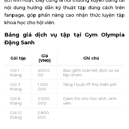
lịch linh hoạt. Đây cũng là nơi thường xuyên đăng tải
nội dung hướng dẫn kỹ thuật tập đúng cách trên
fanpage, góp phần nâng cao nhận thức luyện tập
khoa học cho hội viên.
Bảng giá dịch vụ tập tại Gym Olympia
Đặng Sanh
Giá
Gói tập
Ghi chú
(VNĐ)
Gói 1
400.0
Bao gồm toàn bộ dịch vụ và
tháng
00
lớp nhóm
Gói 3
1.050.
Tặng 1 buổi PT thử miễn phí
tháng
000
Gói 6
2.000.
Giảm 5% cho học sinh, sinh
tháng
000
viên
Gói 12
3.800.
tháng
000