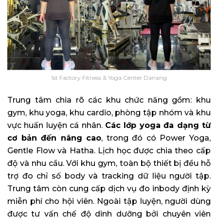
1st Factory Fitness & Yoga Center Danang
Trung tâm chia rõ các khu chức năng gồm: khu
gym, khu yoga, khu cardio, phòng tập nhóm và khu
vực huấn luyện cá nhân.
Các lớp yoga đa dạng từ
cơ bản đến nâng cao
, trong đó có Power Yoga,
Gentle Flow và Hatha. Lịch học được chia theo cấp
độ và nhu cầu. Với khu gym, toàn bộ thiết bị đều hỗ
trợ đo chỉ số body và tracking dữ liệu người tập.
Trung tâm còn cung cấp dịch vụ đo inbody định kỳ
miễn phí cho hội viên. Ngoài tập luyện, người dùng
được tư vấn chế độ dinh dưỡng bởi chuyên viên