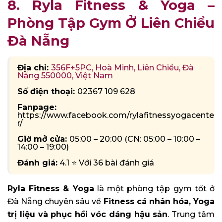
8. Ryla Fitness & Yoga –
Phòng Tập Gym Ở Liên Chiểu
Đà Nẵng
Địa chỉ:
356F+5PC, Hoà Minh, Liên Chiểu, Đà
Nẵng 550000, Việt Nam
Số điện thoại:
02367 109 628
Fanpage:
https://www.facebook.com/rylafitnessyogacente
r/
Giờ mở cửa:
05:00 – 20:00 (CN: 05:00 – 10:00 –
14:00 – 19:00)
Đánh giá:
4.1 ⭐ Với 36 bài đánh giá
Ryla Fitness & Yoga
là một phòng tập gym tốt ở
Đà Nẵng chuyên sâu về
Fitness cá nhân hóa, Yoga
trị liệu và phục hồi vóc dáng hậu sản
. Trung tâm