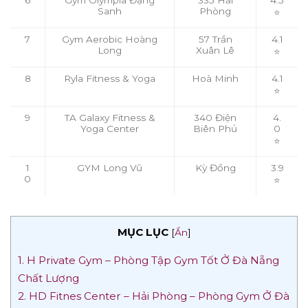
Sanh
Phòng
⭐
7
Gym Aerobic Hoàng
57 Trần
4.1
Long
Xuân Lê
⭐
8
Ryla Fitness & Yoga
Hoà Minh
4.1
⭐
9
TA Galaxy Fitness &
340 Điện
4.
Yoga Center
Biên Phủ
0
⭐
1
GYM Long Vũ
Kỳ Đồng
3.9
0
⭐
MỤC LỤC
[
Ẩn
]
1. H Private Gym – Phòng Tập Gym Tốt Ở Đà Nẵng
Chất Lượng
2. HD Fitnes Center – Hải Phòng – Phòng Gym Ở Đà