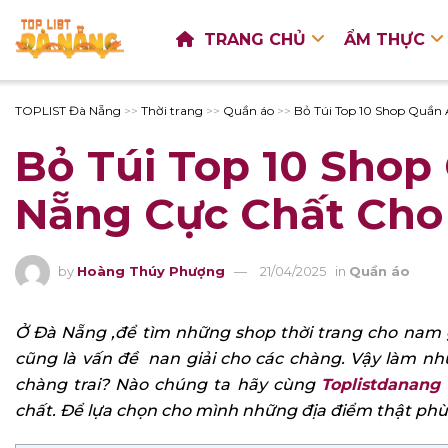
TRANG CHỦ
ẨM THỰC
TOPLIST Đà Nẵng
>>
Thời trang
>>
Quần áo
>>
Bỏ Túi Top 10 Shop Quần
Bỏ Túi Top 10 Sho
Nẵng Cực Chất Cho
by
Hoàng Thúy Phượng
21/04/2025
in
Quần áo
Ở Đà Nẵng ,để tìm những shop thời trang cho nam g
cũng là vấn đề nan giải cho các chàng. Vậy làm như
chàng trai? Nào chúng ta hãy cùng
Toplistdanang
chất. Để lựa chọn cho mình những địa điểm thật phù