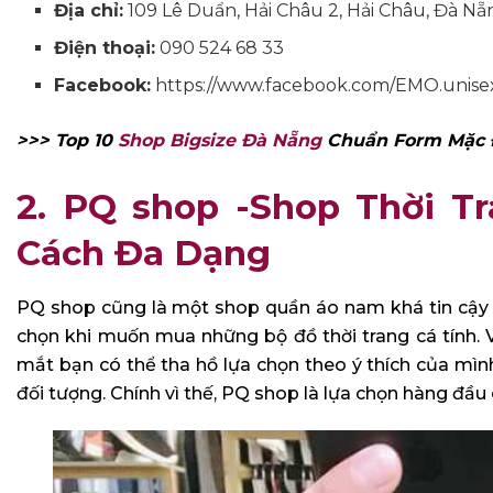
Địa chỉ:
109 Lê Duẩn, Hải Châu 2, Hải Châu, Đà Nẵ
Điện thoại:
090 524 68 33
Facebook:
https://www.facebook.com/EMO.unise
>>> Top 10
Shop Bigsize Đà Nẵng
Chuẩn Form Mặc 
2. PQ shop -Shop Thời 
Cách Đa Dạng
PQ shop cũng là một shop quần áo nam khá tin cậy v
chọn khi muốn mua những bộ đồ thời trang cá tính. 
mắt bạn có thể tha hồ lựa chọn theo ý thích của mình
đối tượng. Chính vì thế, PQ shop là lựa chọn hàng đầu