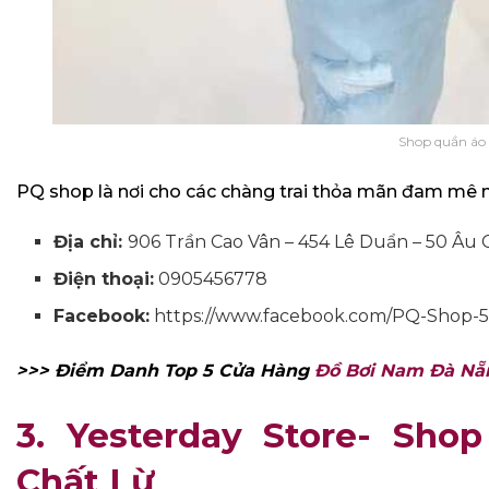
Shop quần áo
PQ shop là nơi cho các chàng trai thỏa mãn đam mê m
Địa chỉ:
906 Trần Cao Vân – 454 Lê Duẩn – 50 Âu 
Điện thoại:
0905456778
Facebook:
https://www.facebook.com/PQ-Shop-
>>> Điểm Danh Top 5 Cửa Hàng
Đồ Bơi Nam Đà Nẵ
3. Yesterday Store- Sh
Chất Lừ