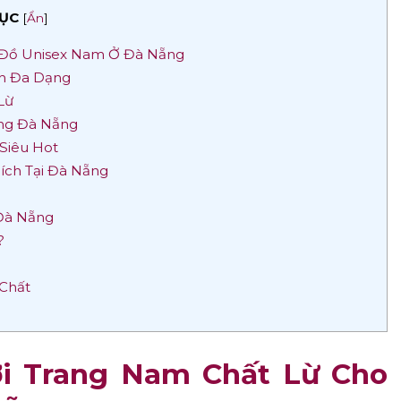
ỤC
[
Ẩn
]
n Đồ Unisex Nam Ở Đà Nẵng
ch Đa Dạng
Lừ
ang Đà Nẵng
Siêu Hot
ích Tại Đà Nẵng
 Đà Nẵng
?
 Chất
ời Trang Nam Chất Lừ Cho