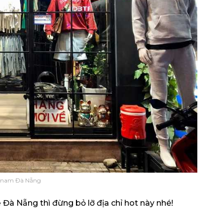
 nam Đà Nẵng
ẻ Đà Nẵng thì đừng bỏ lỡ địa chỉ hot này nhé!