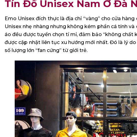
Tín Đồ Unisex Nam Ở Đà 
Emo Unisex đích thực là địa chỉ “vàng” cho cửa hàn
Unisex nhẹ nhàng nhưng không kém phần cá tính và q
áo đều được tuyển chọn tỉ mỉ, đảm bảo “không chất kh
được cập nhật liên tục xu hướng mới nhất. Đó là lý 
số lượng lớn “fan cứng” từ giới trẻ.