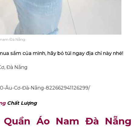
 nam Đà Nẵng
ua sắm của mình, hãy bỏ túi ngay địa chỉ này nhé!
Cơ, Đà Nẵng
50-Âu-Cơ-Đà-Nẵng-822662941126299/
ng
Chất Lượng
op Quần Áo Nam Đà Nẵng