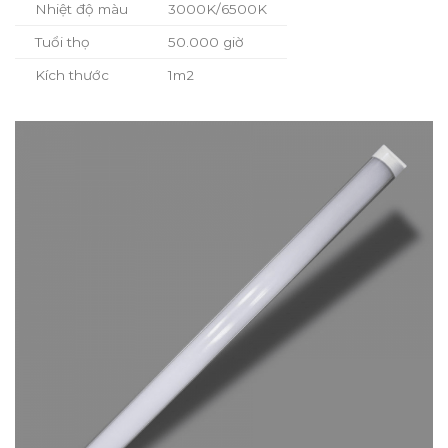
Nhiệt độ màu
3000K/6500K
Tuổi thọ
50.000 giờ
Kích thước
1m2