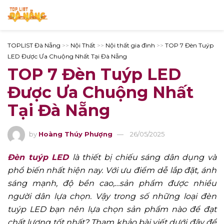
TOPLIST Đà Nẵng
>>
Nội Thất
>>
Nội thất gia đình
>>
TOP 7 Đèn Tuýp
LED Được Ưa Chuộng Nhất Tại Đà Nẵng
TOP 7 Đèn Tuýp LED
Được Ưa Chuộng Nhất
Tại Đà Nẵng
by
Hoàng Thúy Phượng
26/05/2025
Đèn tuýp LED
là thiết bị chiếu sáng dân dụng và
phổ biến nhất hiện nay. Với ưu điểm dễ lắp đặt, ánh
sáng mạnh, độ bền cao,…sản phẩm được nhiều
người dân lựa chọn. Vậy trong số những loại đèn
tuýp LED bạn nên lựa chọn sản phẩm nào để đạt
chất lượng tốt nhất? Tham khảo bài viết dưới đây để